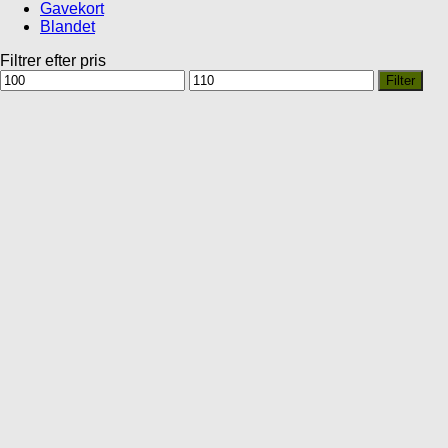
Gavekort
Blandet
Filtrer efter pris
Mindste
Højeste
Filter
pris
pris