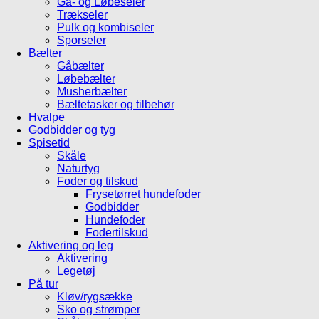
Gå- og Løbeseler
Trækseler
Pulk og kombiseler
Sporseler
Bælter
Gåbælter
Løbebælter
Musherbælter
Bæltetasker og tilbehør
Hvalpe
Godbidder og tyg
Spisetid
Skåle
Naturtyg
Foder og tilskud
Frysetørret hundefoder
Godbidder
Hundefoder
Fodertilskud
Aktivering og leg
Aktivering
Legetøj
På tur
Kløv/rygsække
Sko og strømper