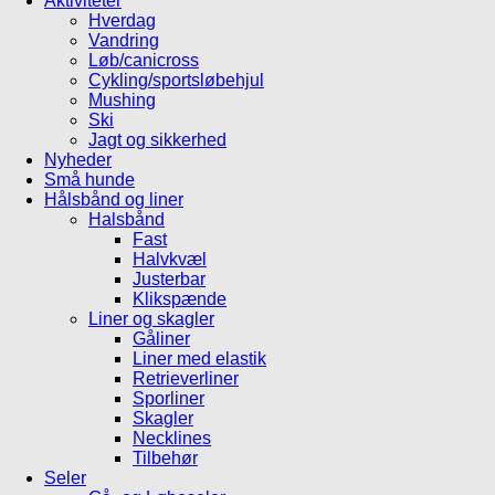
Aktiviteter
Hverdag
Vandring
Løb/canicross
Cykling/sportsløbehjul
Mushing
Ski
Jagt og sikkerhed
Nyheder
Små hunde
Hålsbånd og liner
Halsbånd
Fast
Halvkvæl
Justerbar
Klikspænde
Liner og skagler
Gåliner
Liner med elastik
Retrieverliner
Sporliner
Skagler
Necklines
Tilbehør
Seler