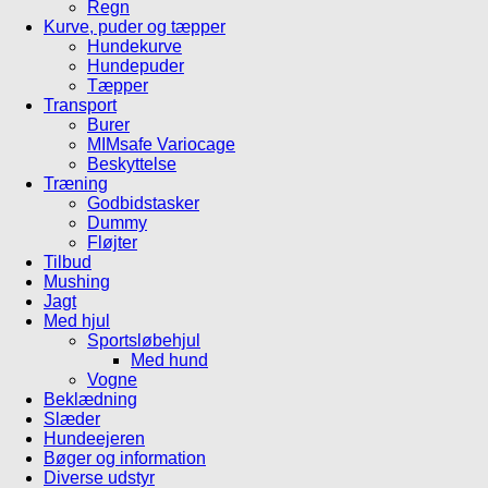
Regn
Kurve, puder og tæpper
Hundekurve
Hundepuder
Tæpper
Transport
Burer
MIMsafe Variocage
Beskyttelse
Træning
Godbidstasker
Dummy
Fløjter
Tilbud
Mushing
Jagt
Med hjul
Sportsløbehjul
Med hund
Vogne
Beklædning
Slæder
Hundeejeren
Bøger og information
Diverse udstyr