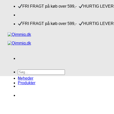
Fortsæt
FRI FRAGT på køb over 599,-
HURTIG LEVERI
til
indhold
FRI FRAGT på køb over 599,-
HURTIG LEVERI
Søg
efter:
Nyheder
Produkter