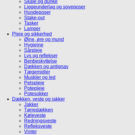
Skåle og dunke
Liggeunderlag og soveposer
Hundeposer
Stake-out
Tasker
Lamper
Pleje og sikkerhed
Øjne, øre og mund
Hygiejne
Sårpleje
Lys og reflekser
Benbeskyttelse
Dækken og antignav
Tægemidler
Muskler og led
Pelspleje
Potepleje
Potesokker
Dækken, veste og jakker
Jakker
Tørredækken
Køleveste
Redningsveste
Refleksveste
Vinter