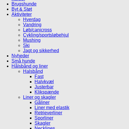
Brugshunde
Byt & Støt
Aktiviteter
Hverdag
Vandring
Løb/canicross
Cykling/sportsløbehjul
Mushing
Ski
Jagt og sikkerhed
Nyheder
Små hunde
Hålsbånd og liner
Halsbånd
Fast
Halvkvæl
Justerbar
Klikspænde
Liner og skagler
Gåliner
Liner med elastik
Retrieverliner
Sporliner
Skagler
Necklines