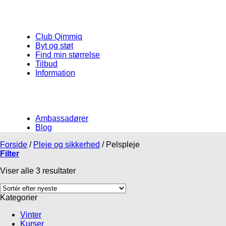
Club Qimmiq
Byt og støt
Find min størrelse
Tilbud
Information
Ambassadører
Blog
Forside
/
Pleje og sikkerhed
/
Pelspleje
Filter
Viser alle 3 resultater
Kategorier
Vinter
Kurser