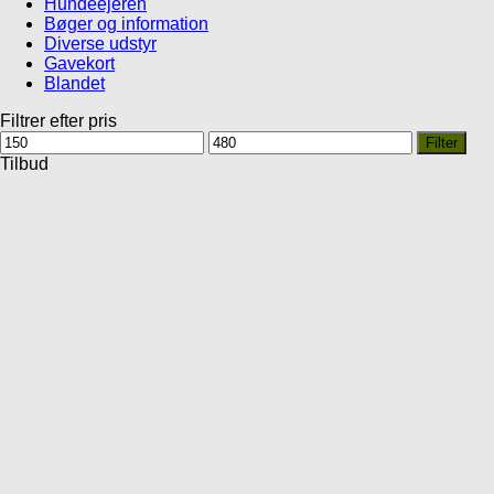
Hundeejeren
Bøger og information
Diverse udstyr
Gavekort
Blandet
Filtrer efter pris
Mindste
Højeste
Filter
pris
pris
Tilbud