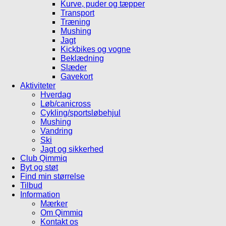
Kurve, puder og tæpper
Transport
Træning
Mushing
Jagt
Kickbikes og vogne
Beklædning
Slæder
Gavekort
Aktiviteter
Hverdag
Løb/canicross
Cykling/sportsløbehjul
Mushing
Vandring
Ski
Jagt og sikkerhed
Club Qimmiq
Byt og støt
Find min størrelse
Tilbud
Information
Mærker
Om Qimmiq
Kontakt os