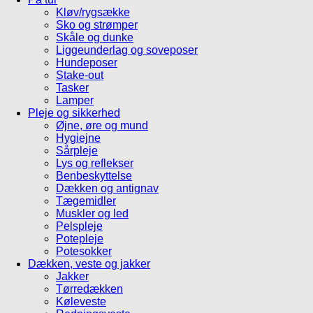
Kløv/rygsække
Sko og strømper
Skåle og dunke
Liggeunderlag og soveposer
Hundeposer
Stake-out
Tasker
Lamper
Pleje og sikkerhed
Øjne, øre og mund
Hygiejne
Sårpleje
Lys og reflekser
Benbeskyttelse
Dækken og antignav
Tægemidler
Muskler og led
Pelspleje
Potepleje
Potesokker
Dækken, veste og jakker
Jakker
Tørredækken
Køleveste