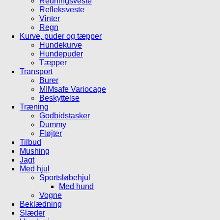
Redningsveste
Refleksveste
Vinter
Regn
Kurve, puder og tæpper
Hundekurve
Hundepuder
Tæpper
Transport
Burer
MIMsafe Variocage
Beskyttelse
Træning
Godbidstasker
Dummy
Fløjter
Tilbud
Mushing
Jagt
Med hjul
Sportsløbehjul
Med hund
Vogne
Beklædning
Slæder