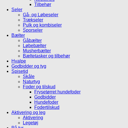
Tilbehør
Seler
Gå- og Løbeseler
Trækseler
Pulk og kombiseler
Sporseler
Bælter
Gåbælter
Løbebælter
Musherbælter
Bæltetasker og tilbehør
Hvalpe
Godbidder og tyg
Spisetid
Skåle
Naturtyg
Foder og tilskud
Frysetørret hundefoder
Godbidder
Hundefoder
Fodertilskud
Aktivering og leg
Aktivering
Legetøj
På tur