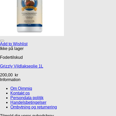
Add to Wishlist
Ikke på lager
Fodertilskud
Grizzly Vildlakseolie 1L
200,00
kr
Information
Om Qimmiq
Kontakt os
Persondata politik
Handelsbetingelser
Ombytning og returnering
Tilmeld dig vores nyhedsbrev