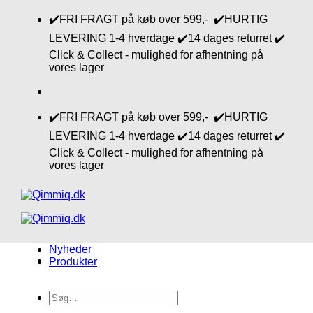
Fortsæt
✔️FRI FRAGT på køb over 599,- ✔️HURTIG
til
LEVERING 1-4 hverdage ✔️14 dages returret ✔️
indhold
Click & Collect - mulighed for afhentning på
vores lager
✔️FRI FRAGT på køb over 599,- ✔️HURTIG
LEVERING 1-4 hverdage ✔️14 dages returret ✔️
Click & Collect - mulighed for afhentning på
vores lager
Nyheder
Produkter
Søg
efter: