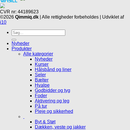
CVR nr: 44189623
©2026
Qimmiq.dk
| Alle rettigheder forbeholdes | Udviklet af
i10
Søg
efter:
Nyheder
Produkter
Alle kategorier
Nyheder
Kurser
Hålsbånd og liner
Seler
Bælter
Hvalpe
Godbidder og tyg
Foder
Aktivering og leg
På tur
Pleje og sikkerhed
Byt & Støt
Dækken, veste og jakker