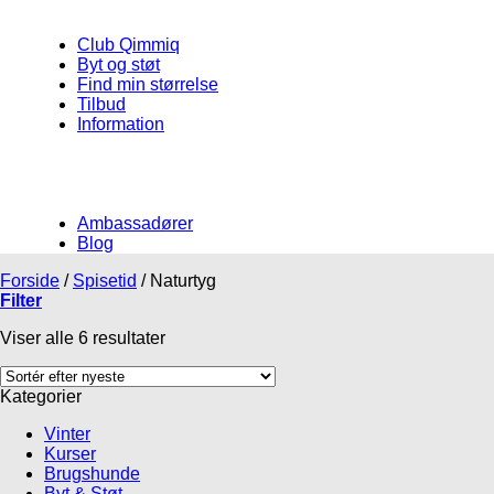
Club Qimmiq
Byt og støt
Find min størrelse
Tilbud
Information
Ambassadører
Blog
Forside
/
Spisetid
/
Naturtyg
Filter
Viser alle 6 resultater
Kategorier
Vinter
Kurser
Brugshunde
Byt & Støt