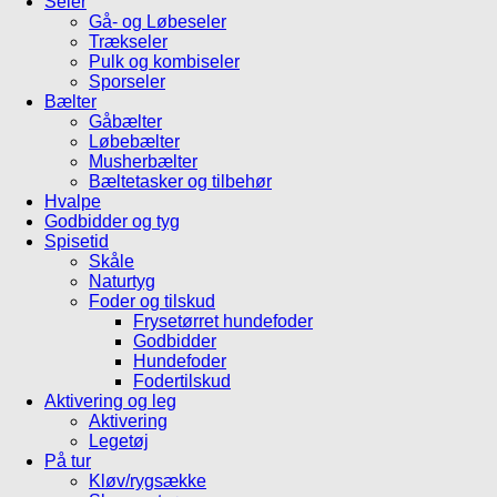
Seler
Gå- og Løbeseler
Trækseler
Pulk og kombiseler
Sporseler
Bælter
Gåbælter
Løbebælter
Musherbælter
Bæltetasker og tilbehør
Hvalpe
Godbidder og tyg
Spisetid
Skåle
Naturtyg
Foder og tilskud
Frysetørret hundefoder
Godbidder
Hundefoder
Fodertilskud
Aktivering og leg
Aktivering
Legetøj
På tur
Kløv/rygsække