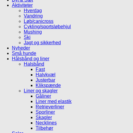
Aktiviteter
Hverdag
Vandring
Løb/canicross
Cykling/sportsløbehjul
Mushing
Ski
Jagt og sikkerhed
Nyheder
Små hunde
Hålsbånd og liner
Halsbånd
Fast
Halvkvæl
Justerbar
Klikspænde
Liner og skagler
Gåliner
Liner med elastik
Retrieverliner
Sporliner
Skagler
Necklines
Tilbehør