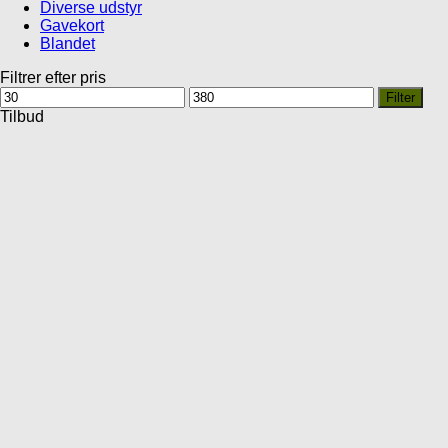
Diverse udstyr
Gavekort
Blandet
Filtrer efter pris
Mindste
Højeste
Filter
pris
pris
Tilbud