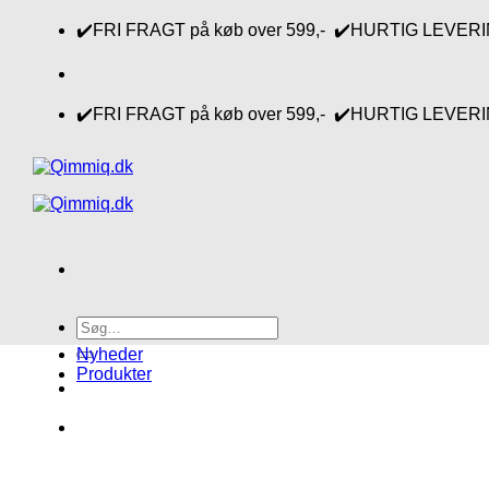
Fortsæt
✔️FRI FRAGT på køb over 599,- ✔️HURTIG LEVERING 1-
til
indhold
✔️FRI FRAGT på køb over 599,- ✔️HURTIG LEVERING 1-
Søg
efter:
Nyheder
Produkter