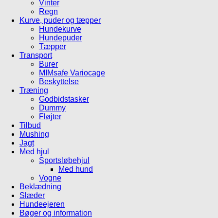
Vinter
Regn
Kurve, puder og tæpper
Hundekurve
Hundepuder
Tæpper
Transport
Burer
MIMsafe Variocage
Beskyttelse
Træning
Godbidstasker
Dummy
Fløjter
Tilbud
Mushing
Jagt
Med hjul
Sportsløbehjul
Med hund
Vogne
Beklædning
Slæder
Hundeejeren
Bøger og information