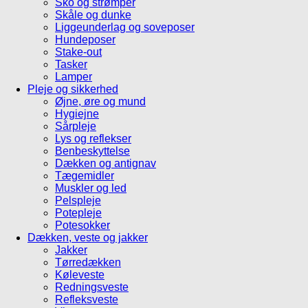
Sko og strømper
Skåle og dunke
Liggeunderlag og soveposer
Hundeposer
Stake-out
Tasker
Lamper
Pleje og sikkerhed
Øjne, øre og mund
Hygiejne
Sårpleje
Lys og reflekser
Benbeskyttelse
Dækken og antignav
Tægemidler
Muskler og led
Pelspleje
Potepleje
Potesokker
Dækken, veste og jakker
Jakker
Tørredækken
Køleveste
Redningsveste
Refleksveste