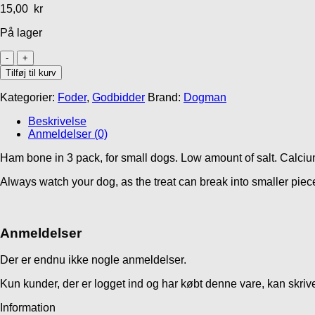
439,00
kr
32,95
kr
15,00
kr
På lager
Ham
bone
Tilføj til kurv
-
100%
Kategorier:
Foder
,
Godbidder
Brand:
Dogman
natural
antal
Beskrivelse
Anmeldelser (0)
Ham bone in 3 pack, for small dogs. Low amount of salt. Calci
Always watch your dog, as the treat can break into smaller pie
Anmeldelser
Der er endnu ikke nogle anmeldelser.
Kun kunder, der er logget ind og har købt denne vare, kan skri
Information