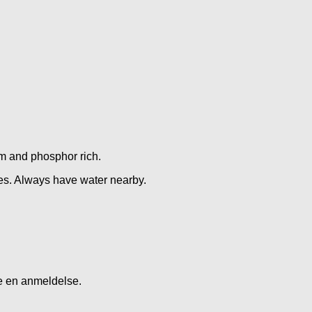
harness
569,00
kr
Add to Wishlist
um and phosphor rich.
Godbidder og ty
ces. Always have water nearby.
Tikki Gevir, hel
109,00
kr
Gå til kurv
Fortsæt med at handle
ve en anmeldelse.