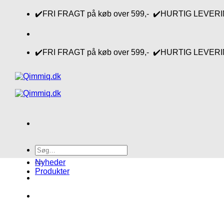
Fortsæt
✔️FRI FRAGT på køb over 599,- ✔️HURTIG LEVERING 1-
til
indhold
✔️FRI FRAGT på køb over 599,- ✔️HURTIG LEVERING 1-
Søg
efter:
Nyheder
Produkter