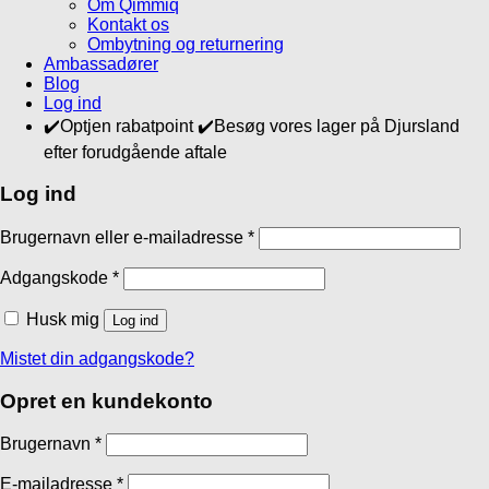
Om Qimmiq
Kontakt os
Ombytning og returnering
Ambassadører
Blog
Log ind
✔️Optjen rabatpoint ✔️Besøg vores lager på Djursland
efter forudgående aftale
Log ind
Brugernavn eller e-mailadresse
*
Adgangskode
*
Husk mig
Log ind
Mistet din adgangskode?
Opret en kundekonto
Brugernavn
*
E-mailadresse
*