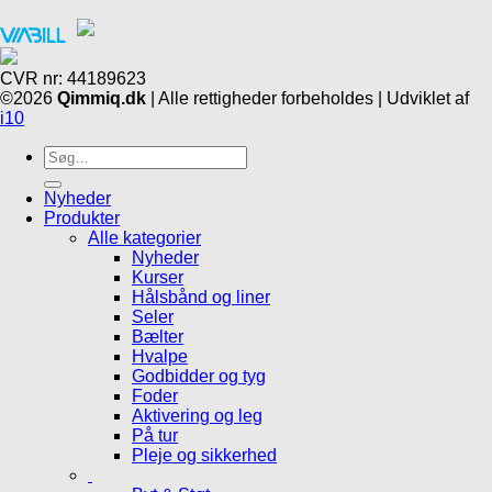
CVR nr: 44189623
©2026
Qimmiq.dk
| Alle rettigheder forbeholdes | Udviklet af
i10
Søg
efter:
Nyheder
Produkter
Alle kategorier
Nyheder
Kurser
Hålsbånd og liner
Seler
Bælter
Hvalpe
Godbidder og tyg
Foder
Aktivering og leg
På tur
Pleje og sikkerhed