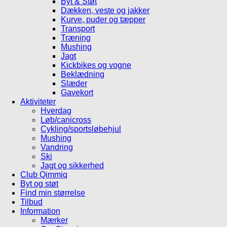
Byt & Støt
Dækken, veste og jakker
Kurve, puder og tæpper
Transport
Træning
Mushing
Jagt
Kickbikes og vogne
Beklædning
Slæder
Gavekort
Aktiviteter
Hverdag
Løb/canicross
Cykling/sportsløbehjul
Mushing
Vandring
Ski
Jagt og sikkerhed
Club Qimmiq
Byt og støt
Find min størrelse
Tilbud
Information
Mærker