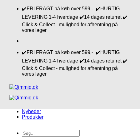
Fortsæt
✔️FRI FRAGT på køb over 599,- ✔️HURTIG
til
LEVERING 1-4 hverdage ✔️14 dages returret ✔️
indhold
Click & Collect - mulighed for afhentning på
vores lager
✔️FRI FRAGT på køb over 599,- ✔️HURTIG
LEVERING 1-4 hverdage ✔️14 dages returret ✔️
Click & Collect - mulighed for afhentning på
vores lager
Nyheder
Produkter
Søg
efter: