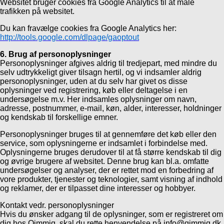
Websitet bruger cookies fra Google Analytics til at måle
trafikken på websitet.
Du kan fravælge cookies fra Google Analytics her:
http://tools.google.com/dlpage/gaoptout
6. Brug af personoplysninger
Personoplysninger afgives aldrig til tredjepart, med mindre du
selv udtrykkeligt giver tilsagn hertil, og vi indsamler aldrig
personoplysninger, uden at du selv har givet os disse
oplysninger ved registrering, køb eller deltagelse i en
undersøgelse m.v. Her indsamles oplysninger om navn,
adresse, postnummer, e-mail, køn, alder, interesser, holdninger
og kendskab til forskellige emner.
Personoplysninger bruges til at gennemføre det køb eller den
service, som oplysningerne er indsamlet i forbindelse med.
Oplysningerne bruges derudover til at få større kendskab til dig
og øvrige brugere af websitet. Denne brug kan bl.a. omfatte
undersøgelser og analyser, der er rettet mod en forbedring af
vore produkter, tjenester og teknologier, samt visning af indhold
og reklamer, der er tilpasset dine interesser og hobbyer.
Kontakt vedr. personoplysninger
Hvis du ønsker adgang til de oplysninger, som er registreret om
dig hos Qimmiq, skal du rette henvendelse på info@qimmiq.dk.