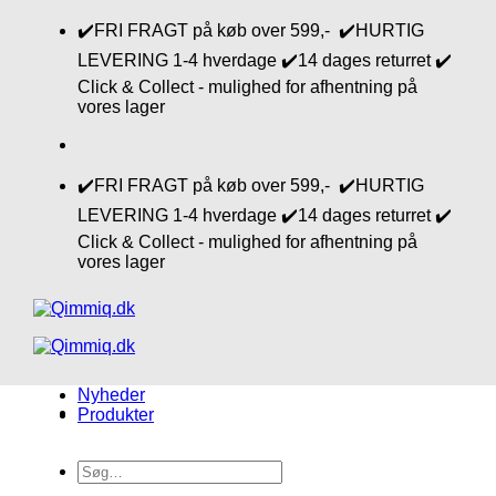
Fortsæt
✔️FRI FRAGT på køb over 599,- ✔️HURTIG
til
LEVERING 1-4 hverdage ✔️14 dages returret ✔️
indhold
Click & Collect - mulighed for afhentning på
vores lager
✔️FRI FRAGT på køb over 599,- ✔️HURTIG
LEVERING 1-4 hverdage ✔️14 dages returret ✔️
Click & Collect - mulighed for afhentning på
vores lager
Nyheder
Produkter
Søg
efter: