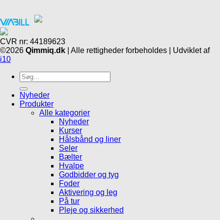
CVR nr: 44189623
©2026
Qimmiq.dk
| Alle rettigheder forbeholdes | Udviklet af
i10
Søg
efter:
Nyheder
Produkter
Alle kategorier
Nyheder
Kurser
Hålsbånd og liner
Seler
Bælter
Hvalpe
Godbidder og tyg
Foder
Aktivering og leg
På tur
Pleje og sikkerhed