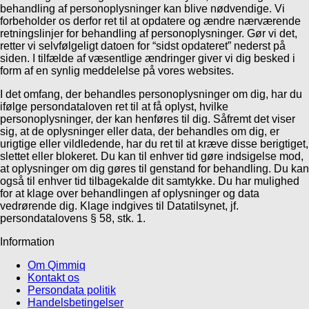
behandling af personoplysninger kan blive nødvendige. Vi
forbeholder os derfor ret til at opdatere og ændre nærværende
retningslinjer for behandling af personoplysninger. Gør vi det,
retter vi selvfølgeligt datoen for “sidst opdateret” nederst på
siden. I tilfælde af væsentlige ændringer giver vi dig besked i
form af en synlig meddelelse på vores websites.
I det omfang, der behandles personoplysninger om dig, har du
ifølge persondataloven ret til at få oplyst, hvilke
personoplysninger, der kan henføres til dig. Såfremt det viser
sig, at de oplysninger eller data, der behandles om dig, er
urigtige eller vildledende, har du ret til at kræve disse berigtiget,
slettet eller blokeret. Du kan til enhver tid gøre indsigelse mod,
at oplysninger om dig gøres til genstand for behandling. Du kan
også til enhver tid tilbagekalde dit samtykke. Du har mulighed
for at klage over behandlingen af oplysninger og data
vedrørende dig. Klage indgives til Datatilsynet, jf.
persondatalovens § 58, stk. 1.
Information
Om Qimmiq
Kontakt os
Persondata politik
Handelsbetingelser