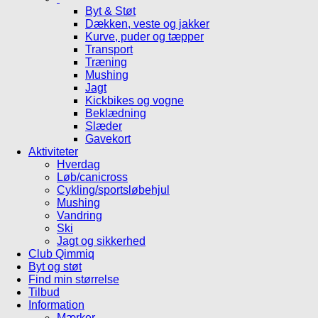
Byt & Støt
Dækken, veste og jakker
Kurve, puder og tæpper
Transport
Træning
Mushing
Jagt
Kickbikes og vogne
Beklædning
Slæder
Gavekort
Aktiviteter
Hverdag
Løb/canicross
Cykling/sportsløbehjul
Mushing
Vandring
Ski
Jagt og sikkerhed
Club Qimmiq
Byt og støt
Find min størrelse
Tilbud
Information
Mærker