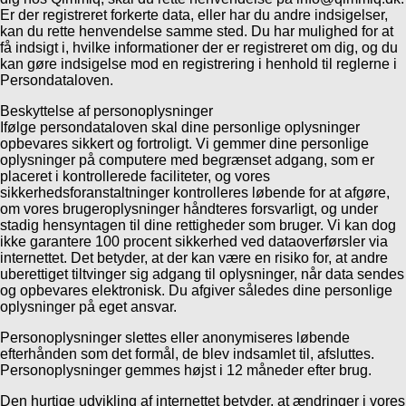
Er der registreret forkerte data, eller har du andre indsigelser,
kan du rette henvendelse samme sted. Du har mulighed for at
få indsigt i, hvilke informationer der er registreret om dig, og du
kan gøre indsigelse mod en registrering i henhold til reglerne i
Persondataloven.
Beskyttelse af personoplysninger
Ifølge persondataloven skal dine personlige oplysninger
opbevares sikkert og fortroligt. Vi gemmer dine personlige
oplysninger på computere med begrænset adgang, som er
placeret i kontrollerede faciliteter, og vores
sikkerhedsforanstaltninger kontrolleres løbende for at afgøre,
om vores brugeroplysninger håndteres forsvarligt, og under
stadig hensyntagen til dine rettigheder som bruger. Vi kan dog
ikke garantere 100 procent sikkerhed ved dataoverførsler via
internettet. Det betyder, at der kan være en risiko for, at andre
uberettiget tiltvinger sig adgang til oplysninger, når data sendes
og opbevares elektronisk. Du afgiver således dine personlige
oplysninger på eget ansvar.
Personoplysninger slettes eller anonymiseres løbende
efterhånden som det formål, de blev indsamlet til, afsluttes.
Personoplysninger gemmes højst i 12 måneder efter brug.
Den hurtige udvikling af internettet betyder, at ændringer i vores