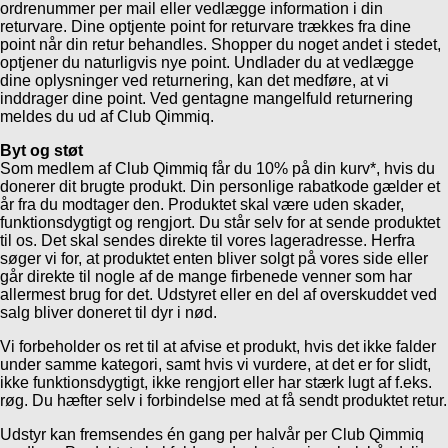
ordrenummer per mail eller vedlægge information i din
returvare. Dine optjente point for returvare trækkes fra dine
point når din retur behandles. Shopper du noget andet i stedet,
optjener du naturligvis nye point. Undlader du at vedlægge
dine oplysninger ved returnering, kan det medføre, at vi
inddrager dine point. Ved gentagne mangelfuld returnering
meldes du ud af Club Qimmiq.
Byt og støt
Som medlem af Club Qimmiq får du 10% på din kurv*, hvis du
donerer dit brugte produkt. Din personlige rabatkode gælder et
år fra du modtager den. Produktet skal være uden skader,
funktionsdygtigt og rengjort. Du står selv for at sende produktet
til os. Det skal sendes direkte til vores lageradresse. Herfra
søger vi for, at produktet enten bliver solgt på vores side eller
går direkte til nogle af de mange firbenede venner som har
allermest brug for det. Udstyret eller en del af overskuddet ved
salg bliver doneret til dyr i nød.
Vi forbeholder os ret til at afvise et produkt, hvis det ikke falder
under samme kategori, samt hvis vi vurdere, at det er for slidt,
ikke funktionsdygtigt, ikke rengjort eller har stærk lugt af f.eks.
røg. Du hæfter selv i forbindelse med at få sendt produktet retur.
Udstyr kan fremsendes én gang per halvår per Club Qimmiq