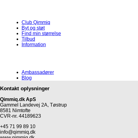
Club Qimmiq
Byt og støt
Find min størrelse
Tilbud
Information
Ambassadører
Blog
Kontakt oplysninger
Qimmiq.dk ApS
Gammel Landevej 2A, Tøstrup
8581 Nimtofte
CVR-nr. 44189623
+45 71 99 89 10
info@qimmiq.dk
www.qimmiq.dk