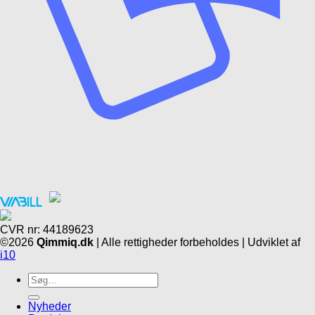
CVR nr: 44189623
©2026
Qimmiq.dk
| Alle rettigheder forbeholdes | Udviklet af
i10
Søg
efter:
Nyheder