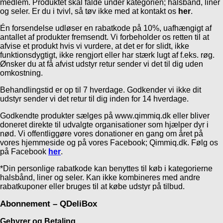
medlem. Produktet skal falde under kategorien; halsbånd, liner
og seler. Er du i tvivl, så tøv ikke med at kontakt os
her
.
Én forsendelse udløser en rabatkode på 10%, uafhængigt af
antallet af produkter fremsendt. Vi forbeholder os retten til at
afvise et produkt hvis vi vurdere, at det er for slidt, ikke
funktionsdygtigt, ikke rengjort eller har stærk lugt af f.eks. røg.
Ønsker du at få afvist udstyr retur sender vi det til dig uden
omkostning.
Behandlingstid er op til 7 hverdage. Godkender vi ikke dit
udstyr sender vi det retur til dig inden for 14 hverdage.
Godkendte produkter sælges på www.qimmiq.dk eller bliver
doneret direkte til udvalgte organisationer som hjælper dyr i
nød.
Vi offentliggøre vores donationer en gang om året på
vores hjemmeside og på vores Facebook; Qimmiq.dk. Følg os
på Facebook
her
.
*Din personlige rabatkode kan benyttes til køb i kategorierne
halsbånd, liner og seler. Kan ikke kombineres med andre
rabatkuponer eller bruges til at købe udstyr på tilbud.
Abonnement – QDeliBox
Gebyrer og Betaling