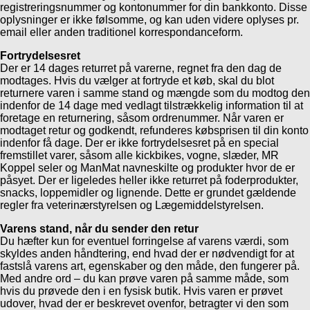
registreringsnummer og kontonummer for din bankkonto. Disse
oplysninger er ikke følsomme, og kan uden videre oplyses pr.
email eller anden traditionel korrespondanceform.
Fortrydelsesret
Der er 14 dages returret på varerne, regnet fra den dag de
modtages. Hvis du vælger at fortryde et køb, skal du blot
returnere varen i samme stand og mængde som du modtog den
indenfor de 14 dage med vedlagt tilstrækkelig information til at
foretage en returnering, såsom ordrenummer. Når varen er
modtaget retur og godkendt, refunderes købsprisen til din konto
indenfor få dage. Der er ikke fortrydelsesret på en special
fremstillet varer, såsom alle kickbikes, vogne, slæder, MR
Koppel seler og ManMat navneskilte og produkter hvor de er
påsyet. Der er ligeledes heller ikke
returret på foderprodukter,
snacks, loppemidler og lignende. Dette er grundet gældende
regler fra veterinærstyrelsen og Lægemiddelstyrelsen.
Varens stand, når du sender den retur
Du hæfter kun for eventuel forringelse af varens værdi, som
skyldes anden håndtering, end hvad der er nødvendigt for at
fastslå varens art, egenskaber og den måde, den fungerer på.
Med andre ord – du kan prøve varen på samme måde, som
hvis du prøvede den i en fysisk butik. Hvis varen er prøvet
udover, hvad der er beskrevet ovenfor, betragter vi den som