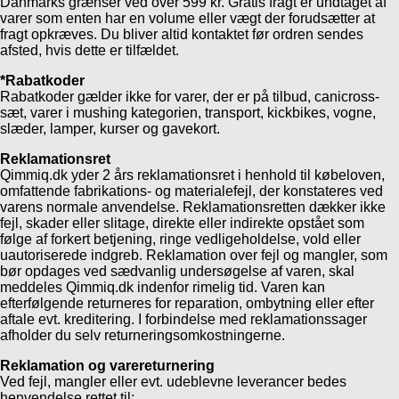
Danmarks grænser ved over 599 kr. Gratis fragt er undtaget af
varer som enten har en volume eller vægt der forudsætter at
fragt opkræves. Du bliver altid kontaktet før ordren sendes
afsted, hvis dette er tilfældet.
*Rabatkoder
Rabatkoder gælder ikke for varer, der er på tilbud, canicross-
sæt, varer i mushing kategorien, transport, kickbikes, vogne,
slæder, lamper, kurser og gavekort.
Reklamationsret
Qimmiq.dk yder 2 års reklamationsret i henhold til købeloven,
omfattende fabrikations- og materialefejl, der konstateres ved
varens normale anvendelse. Reklamationsretten dækker ikke
fejl, skader eller slitage, direkte eller indirekte opstået som
følge af forkert betjening, ringe vedligeholdelse, vold eller
uautoriserede indgreb. Reklamation over fejl og mangler, som
bør opdages ved sædvanlig undersøgelse af varen, skal
meddeles Qimmiq.dk indenfor rimelig tid. Varen kan
efterfølgende returneres for reparation, ombytning eller efter
aftale evt. kreditering. I forbindelse med reklamationssager
afholder du selv returneringsomkostningerne.
Reklamation og varereturnering
Ved fejl, mangler eller evt. udeblevne leverancer bedes
henvendelse rettet til: