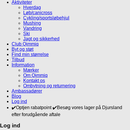
Aktiviteter
Hverdag
Løb/canicross
Cykling/sportsløbehjul
Mushing
Vandring
Ski
Jagt og sikkerhed
Club Qimmiq
Byt og støt
Find min størrelse
Tilbud
Information
Mærker
Om Qimmiq
Kontakt os
Ombytning og returnering
Ambassadører
Blog
Log ind
✔️Optjen rabatpoint ✔️Besøg vores lager på Djursland
efter forudgående aftale
Log ind