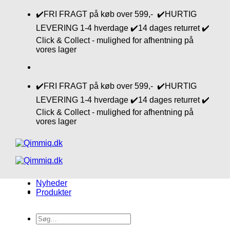
Fortsæt
✔️FRI FRAGT på køb over 599,- ✔️HURTIG
til
LEVERING 1-4 hverdage ✔️14 dages returret ✔️
indhold
Click & Collect - mulighed for afhentning på
vores lager
✔️FRI FRAGT på køb over 599,- ✔️HURTIG
LEVERING 1-4 hverdage ✔️14 dages returret ✔️
Click & Collect - mulighed for afhentning på
vores lager
Nyheder
Produkter
Søg
efter: