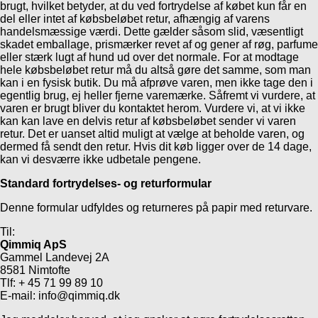
brugt, hvilket betyder, at du ved fortrydelse af købet kun får en
del eller intet af købsbeløbet retur, afhængig af varens
handelsmæssige værdi.
Dette gælder såsom slid, væsentligt
skadet emballage, prismærker revet af og gener af røg, parfume
eller stærk lugt af hund ud over det normale. For at modtage
hele købsbeløbet retur må du altså gøre det samme, som man
kan i en fysisk butik. Du må afprøve varen, men ikke tage den i
egentlig brug, ej heller fjerne varemærke. Såfremt vi vurdere, at
varen er brugt bliver du kontaktet herom. Vurdere vi, at vi ikke
kan kan lave en delvis retur af købsbeløbet sender vi varen
retur. Det er uanset altid muligt at vælge at beholde varen, og
dermed få sendt den retur. Hvis dit køb ligger over de 14 dage,
kan vi desværre ikke udbetale pengene.
Standard fortrydelses- og returformular
Denne formular udfyldes og returneres på papir med returvare.
Til:
Qimmiq ApS
Gammel Landevej 2A
8581 Nimtofte
Tlf: + 45 71 99 89 10
E-mail: info@qimmiq.dk