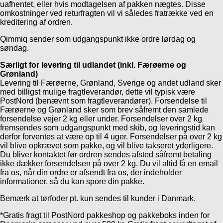
uafhentet, eller hvis modtagelsen af pakken nægtes. Disse
omkostninger ved returfragten vil vi således fratrække ved en
kreditering af ordren.
Qimmiq sender som udgangspunkt ikke ordre lørdag og
søndag.
Særligt for levering til udlandet (inkl. Færøerne og
Grønland)
Levering til Færøerne, Grønland, Sverige og andet udland sker
med billigst mulige fragtleverandør, dette vil typisk være
PostNord (benævnt som fragtleverandører). Forsendelse til
Færøerne og Grønland sker som brev såfremt den samlede
forsendelse vejer 2 kg eller under. Forsendelser over 2 kg
fremsendes som udgangspunkt med skib, og leveringstid kan
derfor forventes at være op til 4 uger. Forsendelser på over 2 kg
vil blive opkrævet som pakke, og vil blive takseret yderligere.
Du bliver kontaktet før ordren sendes afsted såfremt betaling
ikke dækker forsendelsen på over 2 kg. Du vil altid få en email
fra os, når din ordre er afsendt fra os, der indeholder
informationer, så du kan spore din pakke.
Bemærk at tørfoder pt. kun sendes til kunder i Danmark.
*Gratis fragt til PostNord pakkeshop og pakkeboks inden for