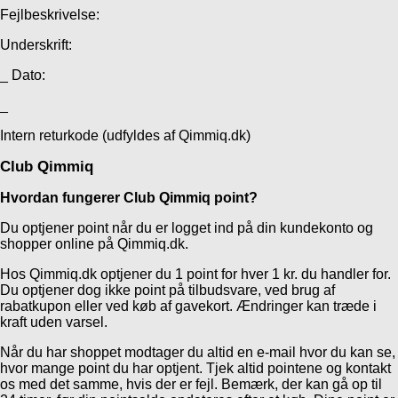
Fejlbeskrivelse:
Underskrift:
_ Dato:
_
Intern returkode (udfyldes af Qimmiq.dk)
Club Qimmiq
Hvordan fungerer Club Qimmiq point?
Du optjener point når du er logget ind på din kundekonto og
shopper online på Qimmiq.dk.
Hos Qimmiq.dk optjener du 1 point for hver 1 kr. du handler for.
Du optjener dog ikke point på tilbudsvare, ved brug af
rabatkupon eller ved køb af gavekort. Ændringer kan træde i
kraft uden varsel.
Når du har shoppet modtager du altid en e-mail hvor du kan se,
hvor mange point du har optjent. Tjek altid pointene og kontakt
os med det samme, hvis der er fejl. Bemærk, der kan gå op til