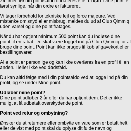
24 timer, før din pointsaldo opdateres efter et køb. Dine point er
først synlige, når din ordre er faktureret.
Vi tager forbehold for tekniske fejl og force majeure. Ved
mistanke om snyd eller misbrug, meldes du ud af Club Qimmiq
uden varsel og dine point fratages.
Når du har optjent minimum 500 point kan du indløse dine
point til en rabat. Du skal være logget ind på Club Qimmiq for at
bruge dine point. Point kan ikke bruges til køb af gavekort eller
bestillingsvarer.
Alle point er personlige og kan ikke overføres fra en profil til en
anden. Heller ikke ved dødsfald.
Du kan altid følge med i din pointsaldo ved at logge ind på din
profil, og se under Mine point.
Udløber mine point?
Dine point udløber 2 år efter du har optjent dem. Det er ikke
muligt at få udbetalt overskydende point.
Point
ved retur og ombytning?
Ønsker du at returnere eller ombytte en vare som er betalt helt
eller delvist med point skal du oplyse dit fulde navn og