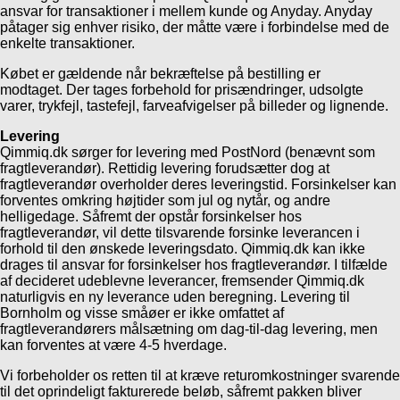
ansvar for transaktioner i mellem kunde og Anyday. Anyday
påtager sig enhver risiko, der måtte være i forbindelse med de
enkelte transaktioner.
Købet er gældende når bekræftelse på bestilling er
modtaget. Der tages forbehold for prisændringer, udsolgte
varer, trykfejl, tastefejl, farveafvigelser på billeder og lignende.
Levering
Qimmiq.dk sørger for levering med PostNord (benævnt som
fragtleverandør). Rettidig levering forudsætter dog at
fragtleverandør overholder deres leveringstid. Forsinkelser kan
forventes omkring højtider som jul og nytår, og andre
helligedage. Såfremt der opstår forsinkelser hos
fragtleverandør, vil dette tilsvarende forsinke leverancen i
forhold til den ønskede leveringsdato. Qimmiq.dk kan ikke
drages til ansvar for forsinkelser hos fragtleverandør. I tilfælde
af decideret udeblevne leverancer, fremsender Qimmiq.dk
naturligvis en ny leverance uden beregning. Levering til
Bornholm og visse småøer er ikke omfattet af
fragtleverandørers målsætning om dag-til-dag levering, men
kan forventes at være 4-5 hverdage.
Vi forbeholder os retten til at kræve returomkostninger svarende
til det oprindeligt fakturerede beløb, såfremt pakken bliver