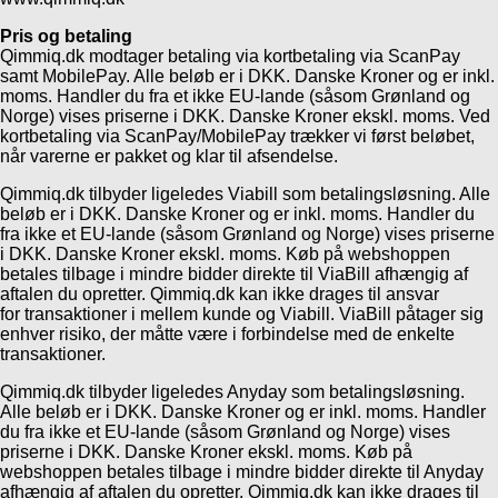
Pris og betaling
Qimmiq.dk modtager betaling via kortbetaling via ScanPay
samt MobilePay. Alle beløb er i DKK. Danske Kroner og er inkl.
moms. Handler du fra et ikke EU-lande (såsom Grønland og
Norge) vises priserne i DKK. Danske Kroner ekskl. moms. Ved
kortbetaling via ScanPay/MobilePay trækker vi først beløbet,
når varerne er pakket og klar til afsendelse.
Qimmiq.dk tilbyder ligeledes Viabill som betalingsløsning. Alle
beløb er i DKK. Danske Kroner og er inkl. moms. Handler du
fra ikke et EU-lande (såsom Grønland og Norge) vises priserne
i DKK. Danske Kroner ekskl. moms. Køb på webshoppen
betales tilbage i mindre bidder direkte til ViaBill afhængig af
aftalen du opretter. Qimmiq.dk kan ikke drages til ansvar
for transaktioner i mellem kunde og Viabill. ViaBill påtager sig
enhver risiko, der måtte være i forbindelse med de enkelte
transaktioner.
Qimmiq.dk tilbyder ligeledes Anyday som betalingsløsning.
Alle beløb er i DKK. Danske Kroner og er inkl. moms. Handler
du fra ikke et EU-lande (såsom Grønland og Norge) vises
priserne i DKK. Danske Kroner ekskl. moms. Køb på
webshoppen betales tilbage i mindre bidder direkte til Anyday
afhængig af aftalen du opretter. Qimmiq.dk kan ikke drages til