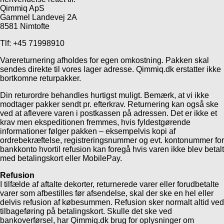
Qimmiq ApS
Gammel Landevej 2A
8581 Nimtofte
Tlf: +45 71998910
Varereturnering afholdes for egen omkostning. Pakken skal
sendes direkte til vores lager adresse. Qimmiq.dk erstatter ikke
bortkomne returpakker.
Din returordre behandles hurtigst muligt. Bemærk, at vi ikke
modtager pakker sendt pr. efterkrav. Returnering kan også ske
ved at aflevere varen i postkassen på adressen. Det er ikke et
krav men ekspeditionen fremmes, hvis fyldestgørende
informationer følger pakken – eksempelvis kopi af
ordrebekræftelse, registreringsnummer og evt. kontonummer for
bankkonto hvortil refusion kan foregå hvis varen ikke blev betalt
med betalingskort eller MobilePay.
Refusion
I tilfælde af aftalte dekorter, returnerede varer eller forudbetalte
varer som afbestilles før afsendelse, skal der ske en hel eller
delvis refusion af købesummen. Refusion sker normalt altid ved
tilbageføring på betalingskort. Skulle det ske ved
bankoverførsel, har Qimmiq.dk brug for oplysninger om