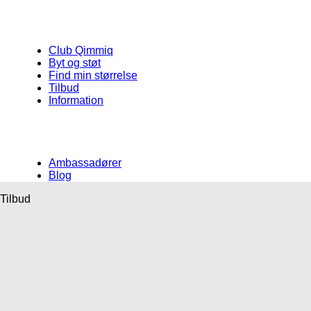
Club Qimmiq
Byt og støt
Find min størrelse
Tilbud
Information
Ambassadører
Blog
Tilbud