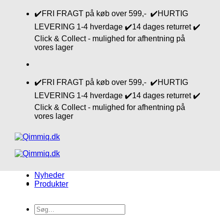
Fortsæt
✔️FRI FRAGT på køb over 599,- ✔️HURTIG
til
LEVERING 1-4 hverdage ✔️14 dages returret ✔️
indhold
Click & Collect - mulighed for afhentning på
vores lager
✔️FRI FRAGT på køb over 599,- ✔️HURTIG
LEVERING 1-4 hverdage ✔️14 dages returret ✔️
Click & Collect - mulighed for afhentning på
vores lager
Nyheder
Produkter
Søg
efter: