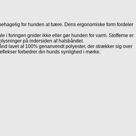
behagelig for hunden at bære. Dens ergonomiske form fordeler
 i foringen gnider ikke eller gør hunden for varm. Stofferne er
ysninger på indersiden af ​​halsbåndet.
bånd lavet af 100% genanvendt polyester, der strækker sig over
flekser forbedrer din hunds synlighed i mørke.