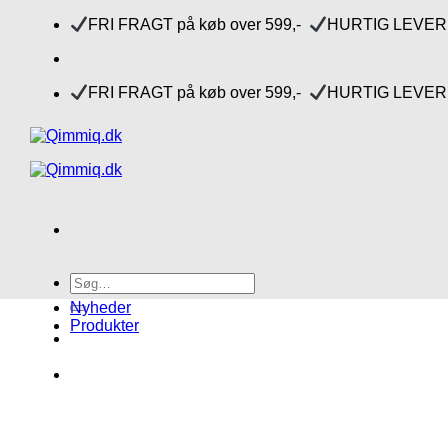
Fortsæt
FRI FRAGT på køb over 599,-
HURTIG LEVERI
til
indhold
FRI FRAGT på køb over 599,-
HURTIG LEVERI
Søg
efter:
Nyheder
Produkter