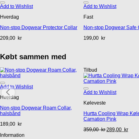
Add to Wishlist
Add to Wishlist
Hverdag
Fast
Non-stop Dogwear Protector Collar
Non-stop Dogwear Safe C
209,00
kr
199,00
kr
Købt sammen med
Tilbud
Add to Wishlist
Add to Wishlist
Hverdag
Køleveste
Non-stop Dogwear Roam Collar,
halsbånd
Hurtta Cooling Wrap Køle
Carnation Pink
189,00
kr
359,00
kr
289,00
kr
Information