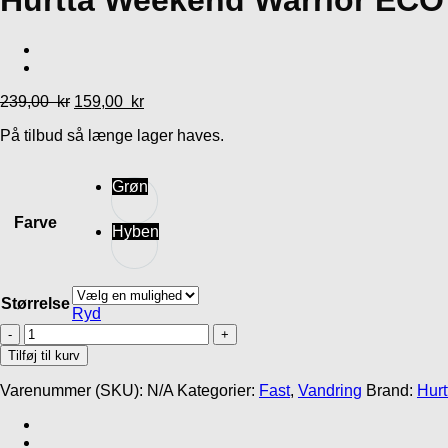
Hurtta Weekend Warrior ECO 
39,95
kr
199,00
kr
239,00
kr
159,00
kr
På tilbud så længe lager haves.
Grøn
Farve
Hyben
Størrelse
Ryd
Hurtta
Weekend
Tilføj til kurv
Warrior
ECO
Varenummer (SKU):
N/A
Kategorier:
Fast
,
Vandring
Brand:
Hurt
Collar
antal