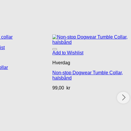
ist
Add to Wishlist
Hverdag
ollar
Non-stop Dogwear Tumble Collar,
halsbånd
99,00
kr