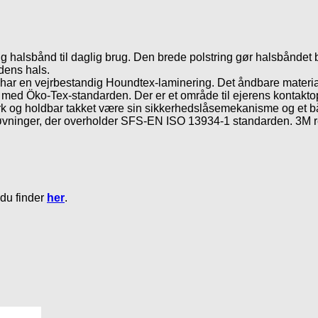
halsbånd til daglig brug. Den brede polstring gør halsbåndet 
dens hals.
har en vejrbestandig Houndtex-laminering. Det åndbare materiale
med Öko-Tex-standarden. Der er et område til ejerens kontaktopl
dstærk og holdbar takket være sin sikkerhedslåsemekanisme og et 
øvninger, der overholder SFS-EN ISO 13934-1 standarden. 3M re
du finder
her
.