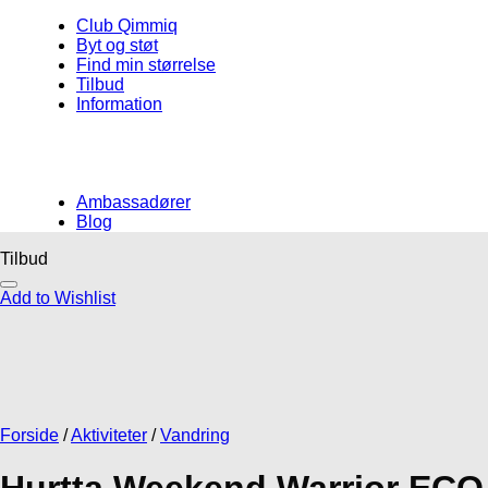
Club Qimmiq
Byt og støt
Find min størrelse
Tilbud
Information
Ambassadører
Blog
Tilbud
Måske kunne nogle af diss
Add to Wishlist
list
Add to Wishlist
Add to Wishlis
Hverdag
Halvkvæl
Forside
/
Aktiviteter
/
Vandring
glesæt PE, 2-14 -
Kronch The Original
MR Koppel Ju
godbidder
Halsbånd m/h