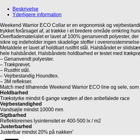
Beskrivelse
Yderligere information
Weekend Warrior ECO Collar er en ergonomisk og vejrbestandig 
trykket forårsaget af, at trække i et bredere område omkring hun
Overfladematerialet er lavet af 100% genanvendt polyester, der 
sikre og indeholder ingen skadelige stoffer i overensstemmelse 
Metaldele er lavet af holdbart rustfrit stål. Halsbåndet er sli
hele halsbåndet. Halsbåndets holdbarhed er testet med trækpr
– Genanvendt polyester.
– Trækprøvet.
– Rustfrit stål.
– Vejrbestandig Houndtex.
– 3M reflekser.
Match med tilhørende Weekend Warrior ECO line og sele, som 
Holdbarhed
Trækstyrke mindst 6 gange vægten af ​​den anbefalede race
Vejrbestandighed
Vandsøjle mindst 10000 mm
Sigtbarhed
Reflektorernes lysintensitet er 400-500 lx / m2
Justerbarhed
Justerbar mindst 20% på nakken’