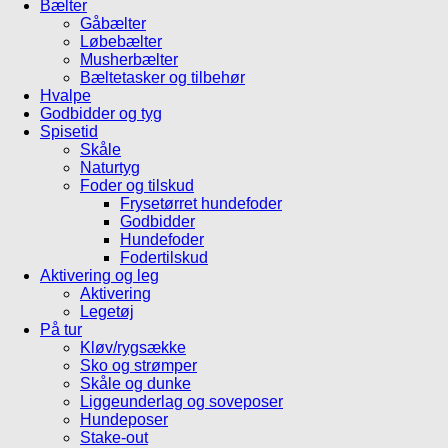
Bælter
Gåbælter
Løbebælter
Musherbælter
Bæltetasker og tilbehør
Hvalpe
Godbidder og tyg
Spisetid
Skåle
Naturtyg
Foder og tilskud
Frysetørret hundefoder
Godbidder
Hundefoder
Fodertilskud
Aktivering og leg
Aktivering
Legetøj
På tur
Kløv/rygsække
Sko og strømper
Skåle og dunke
Liggeunderlag og soveposer
Hundeposer
Stake-out