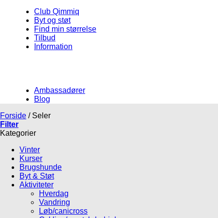
Club Qimmiq
Byt og støt
Find min størrelse
Tilbud
Information
Ambassadører
Blog
Forside
/
Seler
Filter
Kategorier
Vinter
Kurser
Brugshunde
Byt & Støt
Aktiviteter
Hverdag
Vandring
Løb/canicross