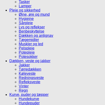
Tasker
Lamper
Pleje og sikkerhed
Øjne, øre og mund
Hygiejne
Sårpleje
Lys og reflekser
Benbeskyttelse
Dækken og antignav
Tægemidler
Muskler og led
Pelspleje
Potepleje
Potesokker
Dækken, veste og jakker
Jakker
Tørredækken
Køleveste
Redningsveste
Refleksveste
Vinter
Regn
Kurve, puder og tæpper
Hundekurve
Hundepuder