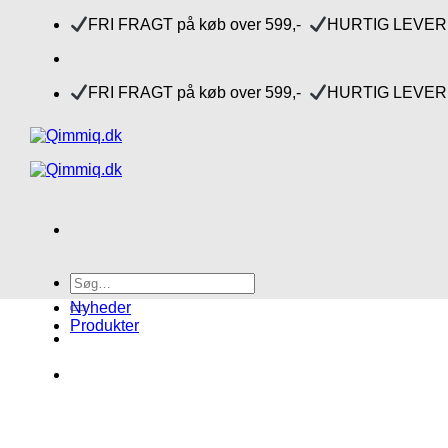
Fortsæt
FRI FRAGT på køb over 599,-
HURTIG LEVERI
til
indhold
FRI FRAGT på køb over 599,-
HURTIG LEVERI
Søg
efter:
Nyheder
Produkter