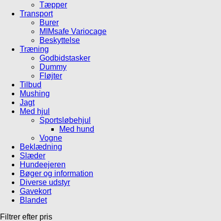
Tæpper
Transport
Burer
MIMsafe Variocage
Beskyttelse
Træning
Godbidstasker
Dummy
Fløjter
Tilbud
Mushing
Jagt
Med hjul
Sportsløbehjul
Med hund
Vogne
Beklædning
Slæder
Hundeejeren
Bøger og information
Diverse udstyr
Gavekort
Blandet
Filtrer efter pris