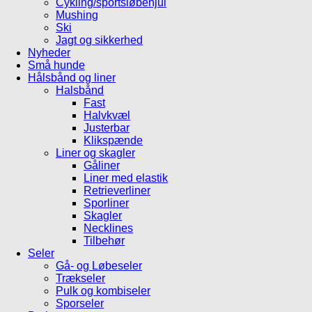
Cykling/sportsløbehjul
Mushing
Ski
Jagt og sikkerhed
Nyheder
Små hunde
Hålsbånd og liner
Halsbånd
Fast
Halvkvæl
Justerbar
Klikspænde
Liner og skagler
Gåliner
Liner med elastik
Retrieverliner
Sporliner
Skagler
Necklines
Tilbehør
Seler
Gå- og Løbeseler
Trækseler
Pulk og kombiseler
Sporseler