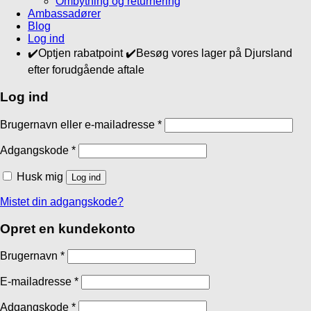
Ombytning og returnering
Ambassadører
Blog
Log ind
✔️Optjen rabatpoint ✔️Besøg vores lager på Djursland
efter forudgående aftale
Log ind
Brugernavn eller e-mailadresse
*
Adgangskode
*
Husk mig
Log ind
Mistet din adgangskode?
Opret en kundekonto
Brugernavn
*
E-mailadresse
*
Adgangskode
*