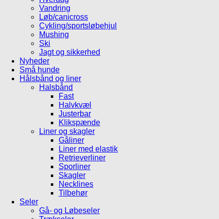
Vandring
Løb/canicross
Cykling/sportsløbehjul
Mushing
Ski
Jagt og sikkerhed
Nyheder
Små hunde
Hålsbånd og liner
Halsbånd
Fast
Halvkvæl
Justerbar
Klikspænde
Liner og skagler
Gåliner
Liner med elastik
Retrieverliner
Sporliner
Skagler
Necklines
Tilbehør
Seler
Gå- og Løbeseler