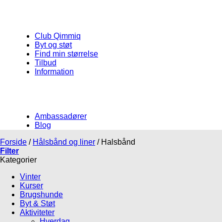
Club Qimmiq
Byt og støt
Find min størrelse
Tilbud
Information
Ambassadører
Blog
Forside
/
Hålsbånd og liner
/
Halsbånd
Filter
Kategorier
Vinter
Kurser
Brugshunde
Byt & Støt
Aktiviteter
Hverdag