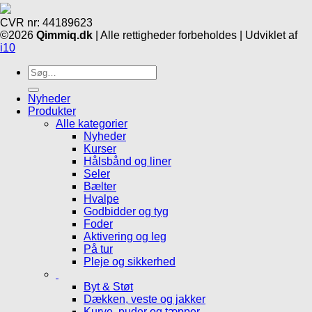
CVR nr: 44189623
©2026
Qimmiq.dk
| Alle rettigheder forbeholdes | Udviklet af
i10
Søg
efter:
Nyheder
Produkter
Alle kategorier
Nyheder
Kurser
Hålsbånd og liner
Seler
Bælter
Hvalpe
Godbidder og tyg
Foder
Aktivering og leg
På tur
Pleje og sikkerhed
Byt & Støt
Dækken, veste og jakker
Kurve, puder og tæpper