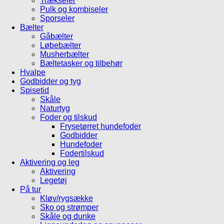
Trækseler
Pulk og kombiseler
Sporseler
Bælter
Gåbælter
Løbebælter
Musherbælter
Bæltetasker og tilbehør
Hvalpe
Godbidder og tyg
Spisetid
Skåle
Naturtyg
Foder og tilskud
Frysetørret hundefoder
Godbidder
Hundefoder
Fodertilskud
Aktivering og leg
Aktivering
Legetøj
På tur
Kløv/rygsække
Sko og strømper
Skåle og dunke