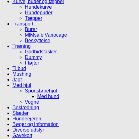
Kurve, puder og tæpper
Hundekurve
Hundepuder
Tæpper
Transport
Burer
MIMsafe Variocage
Beskyttelse
Træning
Godbidstasker
Dummy
Fløjter
Tilbud
Mushing
Jagt
Med hjul
Sportsløbehjul
Med hund
Vogne
Beklædning
Slæder
Hundeejeren
Bøger og information
Diverse udstyr
Gavekort