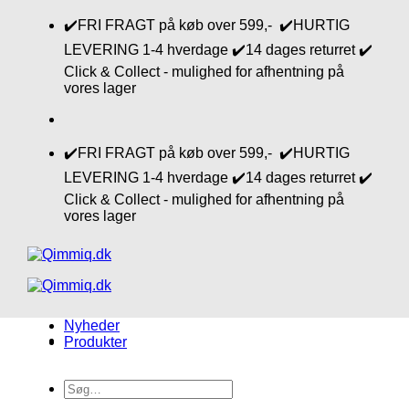
Fortsæt
✔️FRI FRAGT på køb over 599,- ✔️HURTIG
til
LEVERING 1-4 hverdage ✔️14 dages returret ✔️
indhold
Click & Collect - mulighed for afhentning på
vores lager
✔️FRI FRAGT på køb over 599,- ✔️HURTIG
LEVERING 1-4 hverdage ✔️14 dages returret ✔️
Click & Collect - mulighed for afhentning på
vores lager
Nyheder
Produkter
Søg
efter: