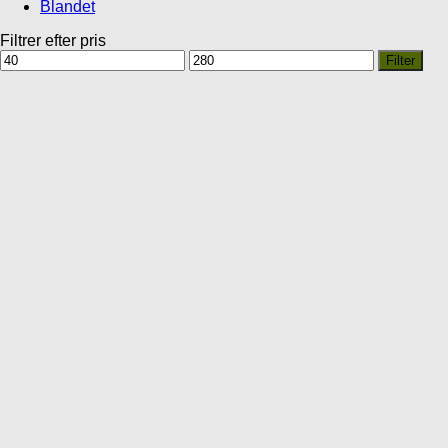
Blandet
Filtrer efter pris
Mindste
Højeste
Filter
pris
pris