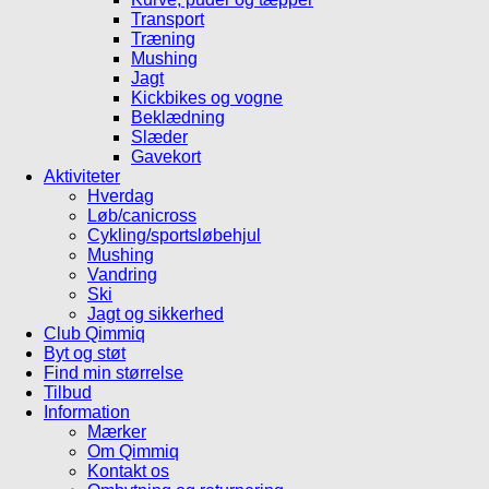
Transport
Træning
Mushing
Jagt
Kickbikes og vogne
Beklædning
Slæder
Gavekort
Aktiviteter
Hverdag
Løb/canicross
Cykling/sportsløbehjul
Mushing
Vandring
Ski
Jagt og sikkerhed
Club Qimmiq
Byt og støt
Find min størrelse
Tilbud
Information
Mærker
Om Qimmiq
Kontakt os