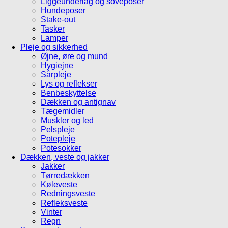
Liggeunderlag og soveposer
Hundeposer
Stake-out
Tasker
Lamper
Pleje og sikkerhed
Øjne, øre og mund
Hygiejne
Sårpleje
Lys og reflekser
Benbeskyttelse
Dækken og antignav
Tægemidler
Muskler og led
Pelspleje
Potepleje
Potesokker
Dækken, veste og jakker
Jakker
Tørredækken
Køleveste
Redningsveste
Refleksveste
Vinter
Regn