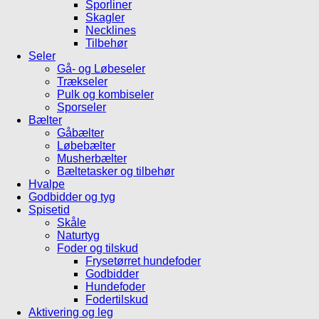
Sporliner
Skagler
Necklines
Tilbehør
Seler
Gå- og Løbeseler
Trækseler
Pulk og kombiseler
Sporseler
Bælter
Gåbælter
Løbebælter
Musherbælter
Bæltetasker og tilbehør
Hvalpe
Godbidder og tyg
Spisetid
Skåle
Naturtyg
Foder og tilskud
Frysetørret hundefoder
Godbidder
Hundefoder
Fodertilskud
Aktivering og leg