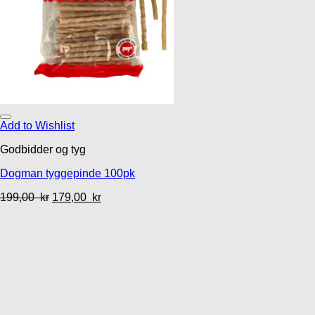
Add to Wishlist
Godbidder og tyg
Dogman tyggepinde 100pk
199,00
kr
179,00
kr