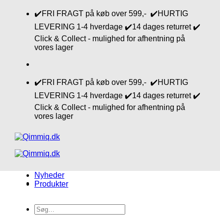
Fortsæt
✔️FRI FRAGT på køb over 599,- ✔️HURTIG
til
LEVERING 1-4 hverdage ✔️14 dages returret ✔️
indhold
Click & Collect - mulighed for afhentning på
vores lager
✔️FRI FRAGT på køb over 599,- ✔️HURTIG
LEVERING 1-4 hverdage ✔️14 dages returret ✔️
Click & Collect - mulighed for afhentning på
vores lager
Nyheder
Produkter
Søg
efter: