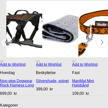
Add to Wishlist
Add to Wishlist
Add to Wishlist
Hverdag
Beskyttelse
Fast
Non-stop Dogwear
Silvershade, solnet
ManMat Mini
Rock Harness Long
Halsbånd
399,00
kr
699,00
kr
109,00
kr
Kategorier