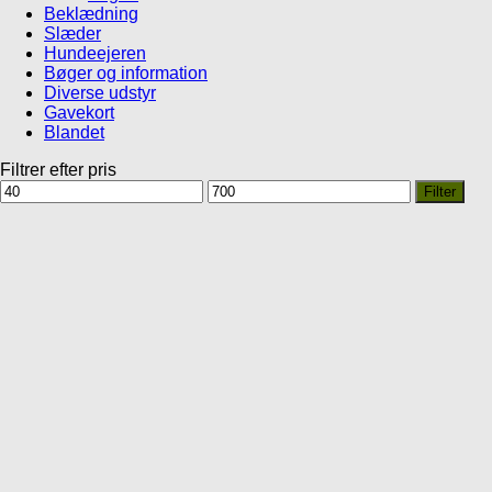
Beklædning
Slæder
Hundeejeren
Bøger og information
Diverse udstyr
Gavekort
Blandet
Filtrer efter pris
Mindste
Højeste
Filter
pris
pris