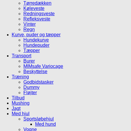
Tørredækken
Køleveste
Redningsveste
Refleksveste
Vinter
Regn
Kurve, puder og tæpper
Hundekurve
Hundepuder
Tæpper
Transport
Burer
MIMsafe Variocage
Beskyttelse
Træning
Godbidstasker
Dummy
Fløjter
Tilbud
Mushing
Jagt
Med hjul
Sportsløbehjul
Med hund
Vogne