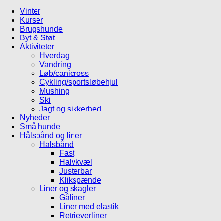
Vinter
Kurser
Brugshunde
Byt & Støt
Aktiviteter
Hverdag
Vandring
Løb/canicross
Cykling/sportsløbehjul
Mushing
Ski
Jagt og sikkerhed
Nyheder
Små hunde
Hålsbånd og liner
Halsbånd
Fast
Halvkvæl
Justerbar
Klikspænde
Liner og skagler
Gåliner
Liner med elastik
Retrieverliner