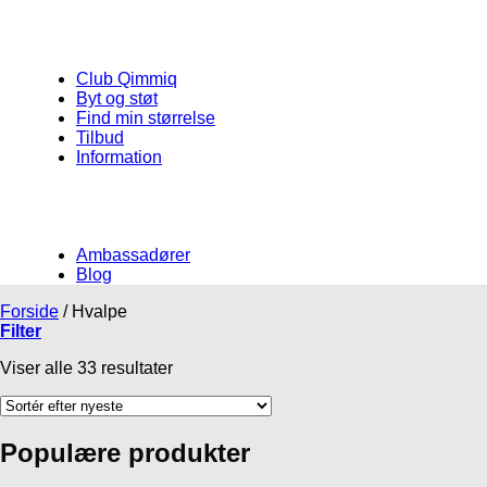
Club Qimmiq
Byt og støt
Find min størrelse
Tilbud
Information
Ambassadører
Blog
Forside
/
Hvalpe
Filter
Viser alle 33 resultater
Populære produkter