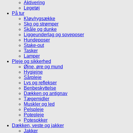
Aktivering
Legetøj
På tur
Kløv/rygsække
Sko og strømper
Skåle og dunke
Liggeunderlag og soveposer
Hundeposer
Stake-out
Tasker
Lamper
Pleje og sikkerhed
Øjne, øre og mund
Hygiejne
Sårpleje
Lys og reflekser
Benbeskyttelse
Dækken og antignav
Tægemidler
Muskler og led
Pelspleje
Potepleje
Potesokker
Dækken, veste og jakker
Jakker