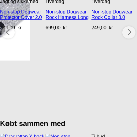
Jagt og sikkerhed
Hverdag
Hverdag
Non-stop Dogwear
Non-stop Dogwear
Non-stop Dogwear
Protector Cover 2.0
Rock Harness Long
Rock Collar 3.0
349,00
kr
699,00
kr
249,00
kr
Købt sammen med
Tilbud