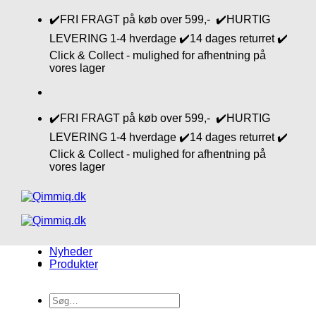
Fortsæt
✔️FRI FRAGT på køb over 599,- ✔️HURTIG
til
LEVERING 1-4 hverdage ✔️14 dages returret ✔️
indhold
Click & Collect - mulighed for afhentning på
vores lager
✔️FRI FRAGT på køb over 599,- ✔️HURTIG
LEVERING 1-4 hverdage ✔️14 dages returret ✔️
Click & Collect - mulighed for afhentning på
vores lager
Nyheder
Produkter
Søg
efter: