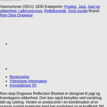
Dogwear
Reflection
Varenummer (SKU):
1830
Kategorier:
Hvalpe
,
Jagt
,
Jagt og
Blanket
sikkerhed
,
Løb/canicross
,
Refleksveste
,
Små hunde
Brand:
antal
Non-Stop Dogwear
Beskrivelse
Yderligere information
Anmeldelser (0)
Non-stop Dogwear Reflection Blanket er designet til jagt og
hverdagens sikkerhed. Den kan også benyttes ved vandring,
løb og cykling. Vesten er produceret i en kombination af et
orange synligt materiale med høj synlighed og et kraftfuldt 3M