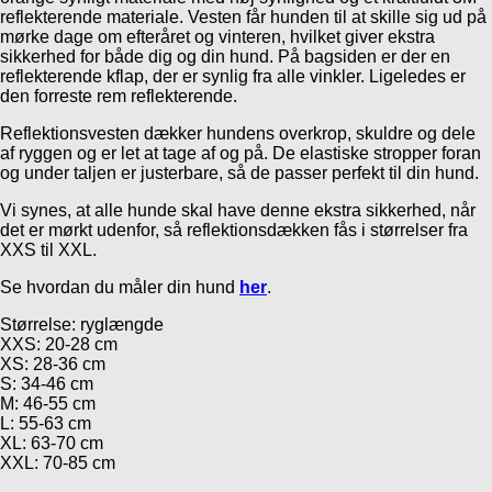
reflekterende materiale. Vesten får hunden til at skille sig ud på
mørke dage om efteråret og vinteren, hvilket giver ekstra
sikkerhed for både dig og din hund. På bagsiden er der en
reflekterende kflap, der er synlig fra alle vinkler. Ligeledes er
den forreste rem reflekterende.
Reflektionsvesten dækker hundens overkrop, skuldre og dele
af ryggen og er let at tage af og på. De elastiske stropper foran
og under taljen er justerbare, så de passer perfekt til din hund.
Vi synes, at alle hunde skal have denne ekstra sikkerhed, når
det er mørkt udenfor, så reflektionsdækken fås i størrelser fra
XXS til XXL.
Se hvordan du måler din hund
her
.
Størrelse: ryglængde
XXS: 20-28 cm
XS: 28-36 cm
S: 34-46 cm
M: 46-55 cm
L: 55-63 cm
XL: 63-70 cm
XXL: 70-85 cm