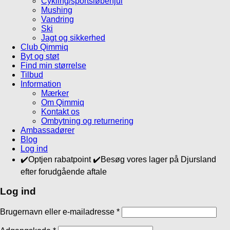
Cykling/sportsløbehjul
Mushing
Vandring
Ski
Jagt og sikkerhed
Club Qimmiq
Byt og støt
Find min størrelse
Tilbud
Information
Mærker
Om Qimmiq
Kontakt os
Ombytning og returnering
Ambassadører
Blog
Log ind
✔️Optjen rabatpoint ✔️Besøg vores lager på Djursland
efter forudgående aftale
Log ind
Brugernavn eller e-mailadresse
*