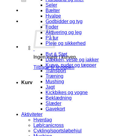
Seler
Bælter
Hvalpe
Godbidder og tyg
Foder
Aktivering og leg
På tur
Pleje og sikkerhed
Byt & Støt
Ingen varer i kurven.
Dækken, veste og jakker
Kurve, puder og tæpper
Tilbage til shoppen
Transport
Træning
Mushing
Kurv
Jagt
Kickbikes og vogne
Beklædning
Slæder
Gavekort
Aktiviteter
Hverdag
Løb/canicross
Cykling/sportsløbehjul