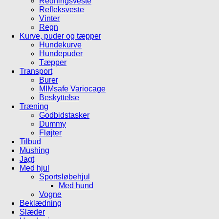
Redningsveste
Refleksveste
Vinter
Regn
Kurve, puder og tæpper
Hundekurve
Hundepuder
Tæpper
Transport
Burer
MIMsafe Variocage
Beskyttelse
Træning
Godbidstasker
Dummy
Fløjter
Tilbud
Mushing
Jagt
Med hjul
Sportsløbehjul
Med hund
Vogne
Beklædning
Slæder