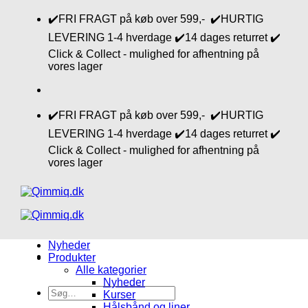
Fortsæt
✔️FRI FRAGT på køb over 599,- ✔️HURTIG
til
LEVERING 1-4 hverdage ✔️14 dages returret ✔️
indhold
Click & Collect - mulighed for afhentning på
vores lager
✔️FRI FRAGT på køb over 599,- ✔️HURTIG
LEVERING 1-4 hverdage ✔️14 dages returret ✔️
Click & Collect - mulighed for afhentning på
vores lager
Nyheder
Produkter
Alle kategorier
Nyheder
Søg
Kurser
efter:
Hålsbånd og liner