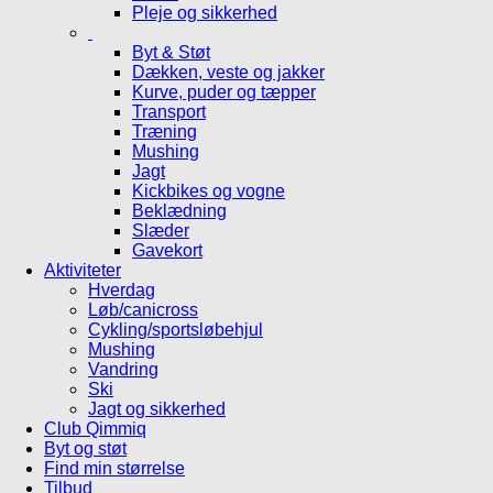
Pleje og sikkerhed
Byt & Støt
Dækken, veste og jakker
Kurve, puder og tæpper
Transport
Træning
Mushing
Jagt
Kickbikes og vogne
Beklædning
Slæder
Gavekort
Aktiviteter
Hverdag
Løb/canicross
Cykling/sportsløbehjul
Mushing
Vandring
Ski
Jagt og sikkerhed
Club Qimmiq
Byt og støt
Find min størrelse
Tilbud