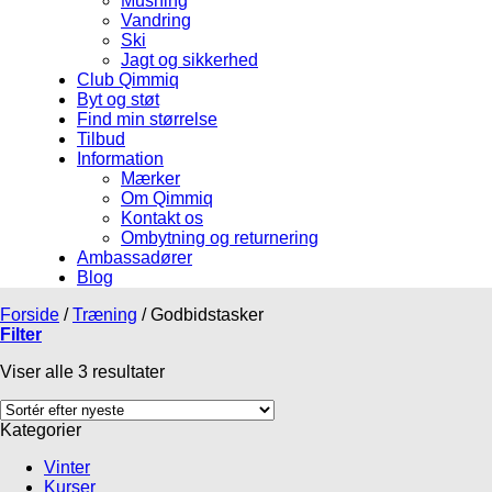
Mushing
Vandring
Ski
Jagt og sikkerhed
Club Qimmiq
Byt og støt
Find min størrelse
Tilbud
Information
Mærker
Om Qimmiq
Kontakt os
Ombytning og returnering
Ambassadører
Blog
Forside
/
Træning
/
Godbidstasker
Filter
Viser alle 3 resultater
Kategorier
Vinter
Kurser