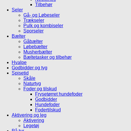
Tilbehør
Seler
Gå- og Løbeseler
Trækseler
Pulk og kombiseler
Sporseler
Bælter
Gåbælter
Løbebælter
Musherbælter
Bæltetasker og tilbehør
Hvalpe
Godbidder og tyg
Spisetid
Skåle
Naturtyg
Foder og tilskud
Frysetørret hundefoder
Godbidder
Hundefoder
Fodertilskud
Aktivering og leg
Aktivering
Legetøj
På tur