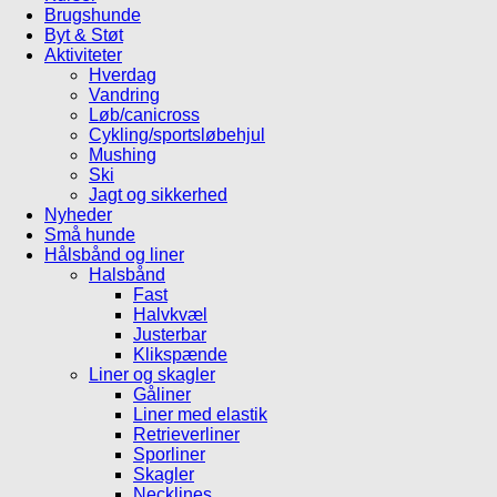
Brugshunde
Byt & Støt
Aktiviteter
Hverdag
Vandring
Løb/canicross
Cykling/sportsløbehjul
Mushing
Ski
Jagt og sikkerhed
Nyheder
Små hunde
Hålsbånd og liner
Halsbånd
Fast
Halvkvæl
Justerbar
Klikspænde
Liner og skagler
Gåliner
Liner med elastik
Retrieverliner
Sporliner
Skagler
Necklines