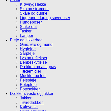
Kløv/rygsække
Sko og strømper
Skåle og dunke
Liggeunderlag og soveposer
Hundeposer
Stake-out
Tasker
Lamper
Pleje og sikkerhed
Øjne, øre og mund
Hygiejne
Sårpleje
Lys og reflekser
Benbeskyttelse
Dækken og antignav
Tægemidler
Muskler og led
Pelspleje
Potepleje
Potesokker
Dækken, veste og jakker
Jakker
Tørredækken
Køleveste