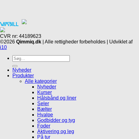
CVR nr: 44189623
©2026
Qimmiq.dk
| Alle rettigheder forbeholdes | Udviklet af
i10
Søg
efter:
Nyheder
Produkter
Alle kategorier
Nyheder
Kurser
Hålsbånd og liner
Seler
Bælter
Hvalpe
Godbidder og tyg
Foder
Aktivering og leg
På tur