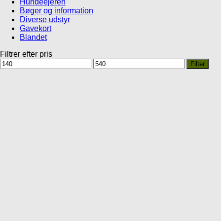
Hundeejeren
Bøger og information
Diverse udstyr
Gavekort
Blandet
Filtrer efter pris
Mindste
Højeste
Filter
pris
pris