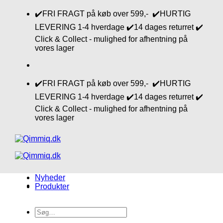
Fortsæt
✔️FRI FRAGT på køb over 599,- ✔️HURTIG
til
LEVERING 1-4 hverdage ✔️14 dages returret ✔️
indhold
Click & Collect - mulighed for afhentning på
vores lager
✔️FRI FRAGT på køb over 599,- ✔️HURTIG
LEVERING 1-4 hverdage ✔️14 dages returret ✔️
Click & Collect - mulighed for afhentning på
vores lager
Nyheder
Produkter
Søg
efter: