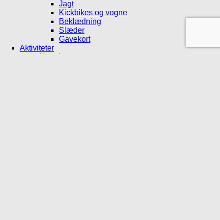
Jagt
Kickbikes og vogne
Beklædning
Slæder
Gavekort
Aktiviteter
Hverdag
Løb/canicross
Cykling/sportsløbehjul
Mushing
Vandring
Ski
Jagt og sikkerhed
Club Qimmiq
Byt og støt
Find min størrelse
Tilbud
Information
Mærker
Om Qimmiq
Kontakt os
Ombytning og returnering
Ambassadører
Blog
Log ind