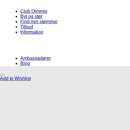
Club Qimmiq
Byt og støt
Find min størrelse
Tilbud
Information
Ambassadører
Blog
Add to Wishlist
Måske kunne nogle af disse produkter
have din interesse?
Add to Wishlist
Add to Wishlist
Add to Wishlist
Gåliner
Godbidder og tyg