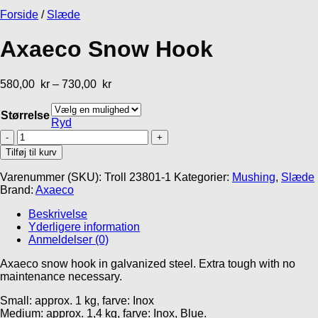
Gå- og Løbeseler
Forside
/
Slæde
MR Koppel SML
Lakse Kronch
Line
Lakseskind
Non-stop Dogwear
Rush harness
Axaeco Snow Hook
439,00
kr
32,95
kr
569,00
kr
580,00
kr
–
730,00
kr
Størrelse
Ryd
Axaeco
Snow
Tilføj til kurv
Hook
antal
Varenummer (SKU):
Troll 23801-1
Kategorier:
Mushing
,
Slæde
Brand:
Axaeco
Beskrivelse
Yderligere information
Anmeldelser (0)
Axaeco snow hook in galvanized steel. Extra tough with no
Gå til kurv
Fortsæt med at handle
maintenance necessary.
Small: approx. 1 kg, farve: Inox
Medium: approx. 1,4 kg, farve: Inox, Blue.