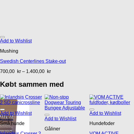
Add to Wishlist
Mushing
Swedish Centerlines Stake-out
700,00
kr
–
1.400,00
kr
Købt sammen med
Add to Wishlist
Add to Wishlist
Add to Wishlist
Små hunde
Hundefoder
Gåliner
Inlandsis Crosser 2
VOM ACTIVE