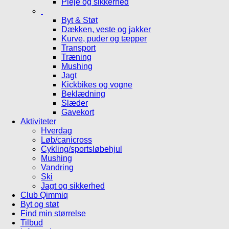
Pleje og sikkerhed
Byt & Støt
Dækken, veste og jakker
Kurve, puder og tæpper
Transport
Træning
Mushing
Jagt
Kickbikes og vogne
Beklædning
Slæder
Gavekort
Aktiviteter
Hverdag
Løb/canicross
Cykling/sportsløbehjul
Mushing
Vandring
Ski
Jagt og sikkerhed
Club Qimmiq
Byt og støt
Find min størrelse
Tilbud