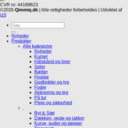
CVR nr: 44189623
©2026
Qimmiq.dk
| Alle rettigheder forbeholdes | Udviklet af
i10
Søg
efter:
Nyheder
Produkter
Alle kategorier
Nyheder
Kurser
Hålsbånd og liner
Seler
Bælter
Hvalpe
Godbidder og tyg
Foder
Aktivering og leg
På tur
Pleje og sikkerhed
Byt & Støt
Dækken, veste og jakker
Kurve, puder og tæpper