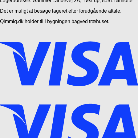
Lageradresse: Gammel Landevej 2A, Tøstrup, 8581 Nimtofte
Det er muligt at besøge lageret efter forudgående aftale.
Qimmiq.dk holder til i bygningen bagved træhuset.