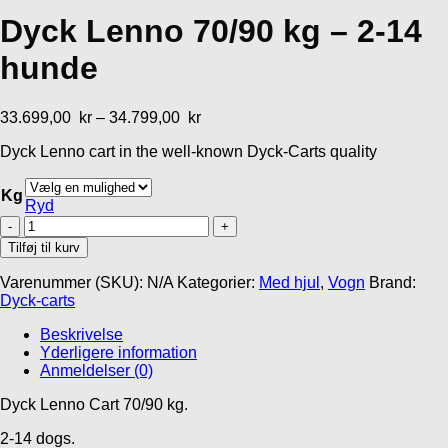
Add to Wishlist
Dyck Lenno 70/90 kg – 2-14
Gåliner
Gå- og Løbeseler
MR Koppel SML
hunde
Line
Non-stop Dogwear
Rush harness
439,00
kr
33.699,00
kr
–
34.799,00
kr
569,00
kr
Dyck Lenno cart in the well-known Dyck-Carts quality
Kg
Ryd
Dyck
Lenno
Tilføj til kurv
70/90
Add to Wishlist
kg
Varenummer (SKU):
N/A
Kategorier:
Med hjul
,
Vogn
Brand:
-
Dyck-carts
Godbidder og tyg
2-
14
Beskrivelse
Lakse Kronch
hunde
Yderligere information
Lakseskind
antal
Anmeldelser (0)
32,95
kr
Dyck Lenno Cart 70/90 kg.
Gå til kurv
Fortsæt med at handle
2-14 dogs.