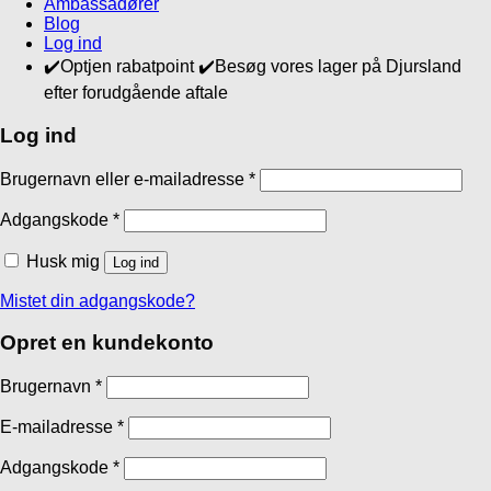
Ambassadører
Blog
Log ind
✔️Optjen rabatpoint ✔️Besøg vores lager på Djursland
efter forudgående aftale
Log ind
Brugernavn eller e-mailadresse
*
Adgangskode
*
Husk mig
Log ind
Mistet din adgangskode?
Opret en kundekonto
Brugernavn
*
E-mailadresse
*
Adgangskode
*