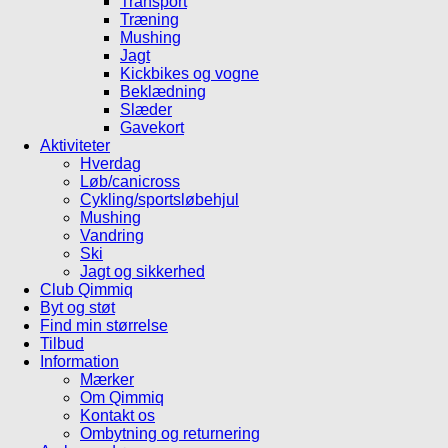
Transport
Træning
Mushing
Jagt
Kickbikes og vogne
Beklædning
Slæder
Gavekort
Aktiviteter
Hverdag
Løb/canicross
Cykling/sportsløbehjul
Mushing
Vandring
Ski
Jagt og sikkerhed
Club Qimmiq
Byt og støt
Find min størrelse
Tilbud
Information
Mærker
Om Qimmiq
Kontakt os
Ombytning og returnering