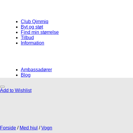
Club Qimmiq
Byt og støt
Find min størrelse
Tilbud
Information
Ambassadører
Blog
Add to Wishlist
Måske kunne nogle af disse produkter
have din interesse?
Forside
/
Med hjul
/
Vogn
Add to Wishlist