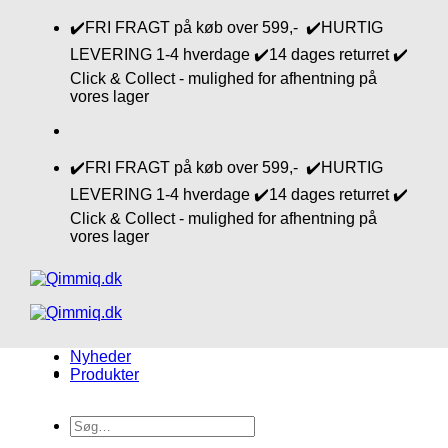
Fortsæt
✔️FRI FRAGT på køb over 599,- ✔️HURTIG
til
LEVERING 1-4 hverdage ✔️14 dages returret ✔️
indhold
Click & Collect - mulighed for afhentning på
vores lager
✔️FRI FRAGT på køb over 599,- ✔️HURTIG
LEVERING 1-4 hverdage ✔️14 dages returret ✔️
Click & Collect - mulighed for afhentning på
vores lager
Nyheder
Produkter
Søg
efter: