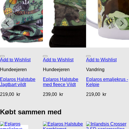
Add to Wishlist
Add to Wishlist
Add to Wishlist
Hundeejeren
Hundeejeren
Vandring
Eplaros Halstube
Eplaros Halstube
Eplaros emaljekrus -
Jagtbart vildt
med fleece Vildt
Kelpie
219,00
kr
239,00
kr
219,00
kr
Købt sammen med