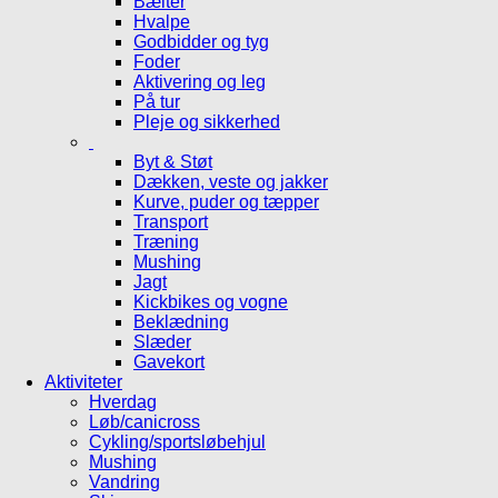
Bælter
Hvalpe
Godbidder og tyg
Foder
Aktivering og leg
På tur
Pleje og sikkerhed
Byt & Støt
Dækken, veste og jakker
Kurve, puder og tæpper
Transport
Træning
Mushing
Jagt
Kickbikes og vogne
Beklædning
Slæder
Gavekort
Aktiviteter
Hverdag
Løb/canicross
Cykling/sportsløbehjul
Mushing
Vandring