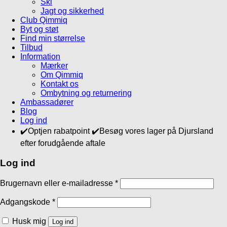
Ski
Jagt og sikkerhed
Club Qimmiq
Byt og støt
Find min størrelse
Tilbud
Information
Mærker
Om Qimmiq
Kontakt os
Ombytning og returnering
Ambassadører
Blog
Log ind
✔️Optjen rabatpoint ✔️Besøg vores lager på Djursland
efter forudgående aftale
Log ind
Brugernavn eller e-mailadresse
*
Adgangskode
*
Husk mig
Log ind