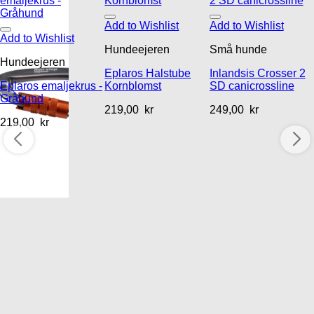
Add to Wishlist
Add to Wishlist
Add to Wishlist
Hundeejeren
Små hunde
Hundeejeren
Eplaros Halstube
Inlandsis Crosser 2
Eplaros emaljekrus -
Kornblomst
SD canicrossline
Gråhund
219,00
kr
249,00
kr
219,00
kr