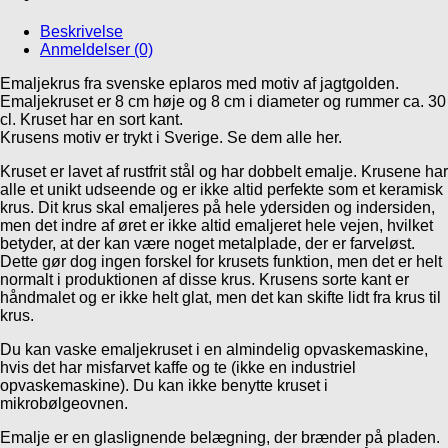
Beskrivelse
Anmeldelser (0)
Emaljekrus fra svenske eplaros med motiv af jagtgolden.
Emaljekruset er 8 cm høje og 8 cm i diameter og rummer ca. 30
cl. Kruset har en sort kant.
Krusens motiv er trykt i Sverige. Se dem alle her.
Kruset er lavet af rustfrit stål og har dobbelt emalje. Krusene har
alle et unikt udseende og er ikke altid perfekte som et keramisk
krus. Dit krus skal emaljeres på hele ydersiden og indersiden,
men det indre af øret er ikke altid emaljeret hele vejen, hvilket
betyder, at der kan være noget metalplade, der er farveløst.
Dette gør dog ingen forskel for krusets funktion, men det er helt
normalt i produktionen af ​​disse krus. Krusens sorte kant er
håndmalet og er ikke helt glat, men det kan skifte lidt fra krus til
krus.
Du kan vaske emaljekruset i en almindelig opvaskemaskine,
hvis det har misfarvet kaffe og te (ikke en industriel
opvaskemaskine). Du kan ikke benytte kruset i
mikrobølgeovnen.
Emalje er en glaslignende belægning, der brænder på pladen.