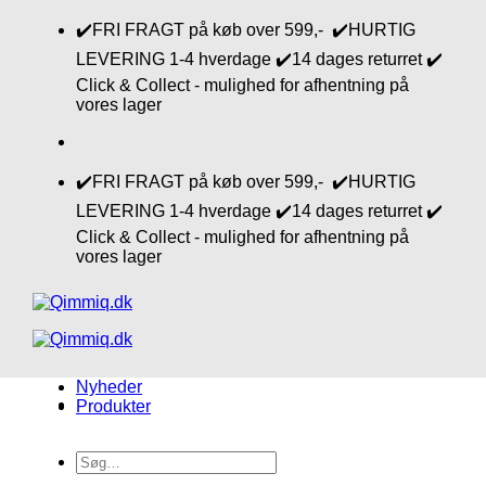
Fortsæt
✔️FRI FRAGT på køb over 599,- ✔️HURTIG
til
LEVERING 1-4 hverdage ✔️14 dages returret ✔️
indhold
Click & Collect - mulighed for afhentning på
vores lager
✔️FRI FRAGT på køb over 599,- ✔️HURTIG
LEVERING 1-4 hverdage ✔️14 dages returret ✔️
Click & Collect - mulighed for afhentning på
vores lager
Nyheder
Produkter
Søg
efter: