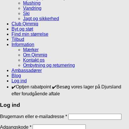
Mushing
Vandring
Ski
Jagt og sikkerhed
Club Qimmiq
Byt og støt
Find min størrelse
Tilbud
Information
Mærker
Om Qimmiq
Kontakt os
Ombytning og returnering
Ambassadører
Blog
Log ind
✔️Optjen rabatpoint ✔️Besøg vores lager på Djursland
efter forudgående aftale
Log ind
Brugernavn eller e-mailadresse
*
Adgangskode
*