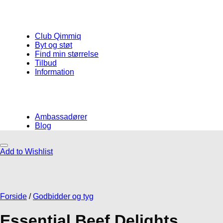
Club Qimmiq
Byt og støt
Find min størrelse
Tilbud
Information
Ambassadører
Blog
Add to Wishlist
Måske kunne nogle af disse produkter
have din interesse?
Forside
/
Godbidder og tyg
Essential Beef Delights
Add to Wishlist
Add to Wishlist