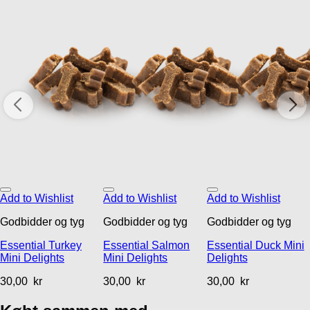
Add to Wishlist
Add to Wishlist
Add to Wishlist
Godbidder og tyg
Godbidder og tyg
Godbidder og tyg
Essential Turkey
Essential Salmon
Essential Duck Mini
Mini Delights
Mini Delights
Delights
30,00
kr
30,00
kr
30,00
kr