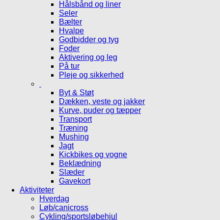
Hålsbånd og liner
Seler
Bælter
Hvalpe
Godbidder og tyg
Foder
Aktivering og leg
På tur
Pleje og sikkerhed
Byt & Støt
Dækken, veste og jakker
Kurve, puder og tæpper
Transport
Træning
Mushing
Jagt
Kickbikes og vogne
Beklædning
Slæder
Gavekort
Aktiviteter
Hverdag
Løb/canicross
Cykling/sportsløbehjul