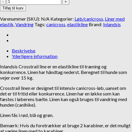
Inlandsis
Gå til kurv
Fortsæt med at handle
Crosstrail
Tilføj til kurv
line
antal
Varenummer (SKU):
N/A
Kategorier:
Løb/canicross
,
Liner med
elastik
,
Vandring
Tags:
canicross
,
elastikline
Brand:
Inlandsis
Beskrivelse
Yderligere information
Inlandsis Crosstrail line er en elastikline til træning og
konkurrence. Linen har håndtag nederst. Beregnet til hunde som
vejer over 15 kg.
Crosstrail linen er designet til intensiv canicross-løb, uanset om
det er til fritid eller konkurrence. Linen har en løkke som kan
fæstes i løberens bælte. Linen kan også bruges til vandring med
hunden (canihike).
Linen fås i rød, blå og grøn.
Bemærk: Hvis du foretrækker at bruge 2 karabiner, er det muligt
at vælge linen med to karabiner.