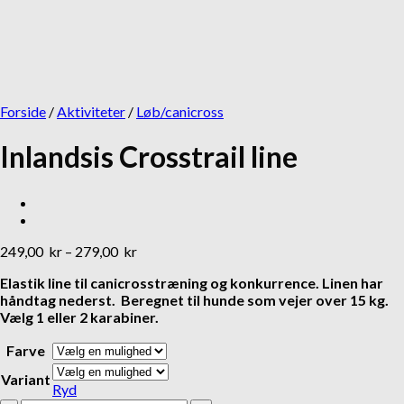
Add to Wishlist
Add to Wishlist
Godbidder og tyg
Halvkvæl
Lakse Kronch
MR Koppel Justerbar
Lakseskind
Halsbånd
Forside
/
Aktiviteter
/
Løb/canicross
32,95
kr
m/halvkvæl
Inlandsis Crosstrail line
199,00
kr
249,00
kr
–
279,00
kr
Add to Wishlist
Elastik line til canicrosstræning og konkurrence. Linen har
Hverdag
håndtag nederst. Beregnet til hunde som vejer over 15 kg.
Vælg 1 eller 2 karabiner.
Kronch The Original
godbidder
Farve
Variant
39,95
kr
Ryd