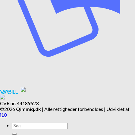
CVR nr: 44189623
©2026
Qimmiq.dk
| Alle rettigheder forbeholdes | Udviklet af
i10
Søg
efter: