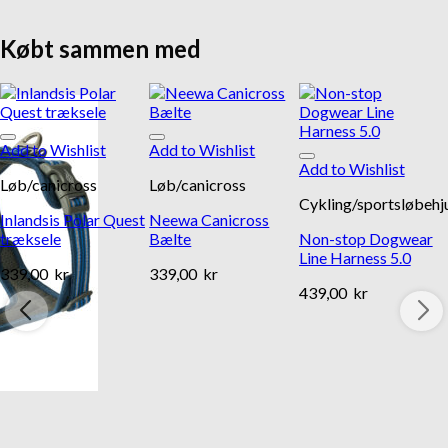
Købt sammen med
Add to Wishlist
Add to Wishlist
Add to Wishlist
Løb/canicross
Løb/canicross
Cykling/sportsløbehj
Inlandsis Polar Quest
Neewa Canicross
træksele
Bælte
Non-stop Dogwear
Line Harness 5.0
339,00
kr
339,00
kr
439,00
kr