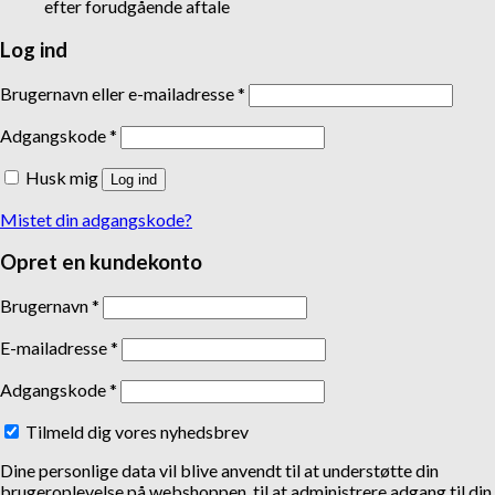
efter forudgående aftale
Log ind
Brugernavn eller e-mailadresse
*
Adgangskode
*
Husk mig
Log ind
Mistet din adgangskode?
Opret en kundekonto
Brugernavn
*
E-mailadresse
*
Adgangskode
*
Tilmeld dig vores nyhedsbrev
Dine personlige data vil blive anvendt til at understøtte din
brugeroplevelse på webshoppen, til at administrere adgang til din