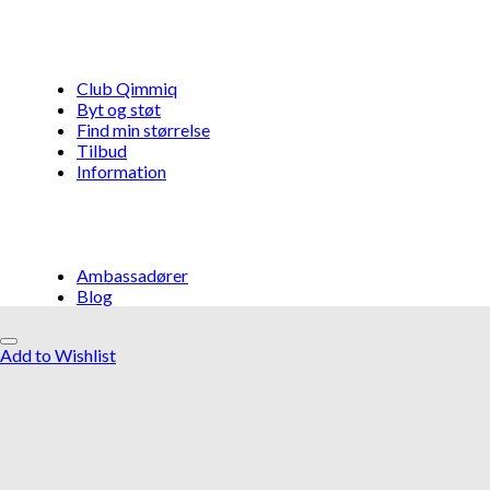
Club Qimmiq
Byt og støt
Find min størrelse
Tilbud
Information
Ambassadører
Blog
Add to Wishlist
Måske kunne nogle af disse produkter
have din interesse?