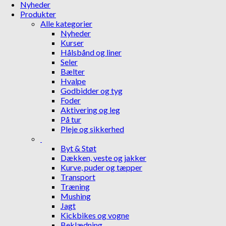
Nyheder
Produkter
Alle kategorier
Nyheder
Kurser
Hålsbånd og liner
Seler
Bælter
Hvalpe
Godbidder og tyg
Foder
Aktivering og leg
På tur
Pleje og sikkerhed
Byt & Støt
Dækken, veste og jakker
Kurve, puder og tæpper
Transport
Træning
Mushing
Jagt
Kickbikes og vogne
Beklædning