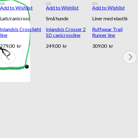
Add to Wishlist
Add to Wishlist
Add to Wishlist
Løb/canicross
Små hunde
Liner med elastik
Inlandsis Crosslight
Inlandsis Crosser 2
Ruffwear Trail
line
SD canicrossline
Runner line
279,00
kr
249,00
kr
309,00
kr