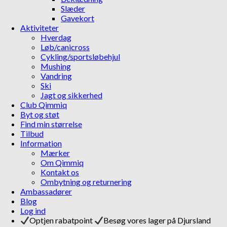
Slæder
Gavekort
Aktiviteter
Hverdag
Løb/canicross
Cykling/sportsløbehjul
Mushing
Vandring
Ski
Jagt og sikkerhed
Club Qimmiq
Byt og støt
Find min størrelse
Tilbud
Information
Mærker
Om Qimmiq
Kontakt os
Ombytning og returnering
Ambassadører
Blog
Log ind
Optjen rabatpoint
Besøg vores lager på Djursland