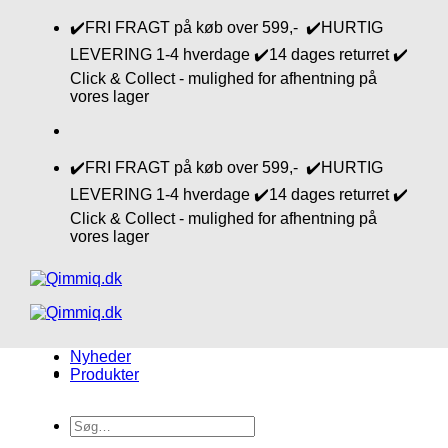
Fortsæt
✔️FRI FRAGT på køb over 599,- ✔️HURTIG
til
LEVERING 1-4 hverdage ✔️14 dages returret ✔️
indhold
Click & Collect - mulighed for afhentning på
vores lager
✔️FRI FRAGT på køb over 599,- ✔️HURTIG
LEVERING 1-4 hverdage ✔️14 dages returret ✔️
Click & Collect - mulighed for afhentning på
vores lager
Nyheder
Produkter
Søg
efter: