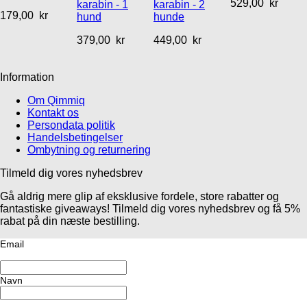
529,00
kr
karabin - 1
karabin - 2
179,00
kr
hund
hunde
379,00
kr
449,00
kr
Information
Om Qimmiq
Kontakt os
Persondata politik
Handelsbetingelser
Ombytning og returnering
Tilmeld dig vores nyhedsbrev
Gå aldrig mere glip af eksklusive fordele, store rabatter og
fantastiske giveaways! Tilmeld dig vores nyhedsbrev og få 5%
rabat på din næste bestilling.
Email
Navn