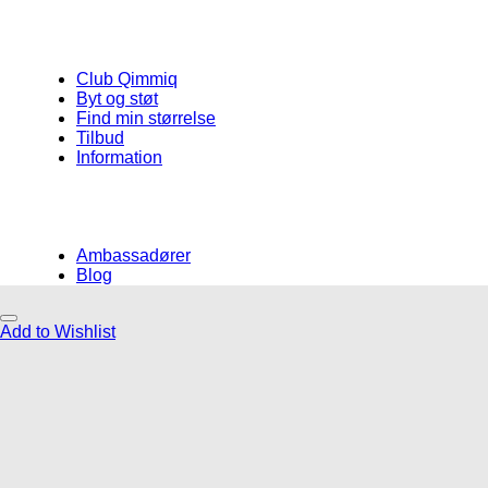
Club Qimmiq
Byt og støt
Find min størrelse
Tilbud
Information
Ambassadører
Blog
Add to Wishlist
Måske kunne nogle af disse produkter
have din interesse?
Add to Wishlist