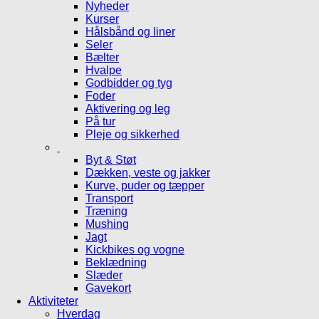
Nyheder
Kurser
Hålsbånd og liner
Seler
Bælter
Hvalpe
Godbidder og tyg
Foder
Aktivering og leg
På tur
Pleje og sikkerhed
Byt & Støt
Dækken, veste og jakker
Kurve, puder og tæpper
Transport
Træning
Mushing
Jagt
Kickbikes og vogne
Beklædning
Slæder
Gavekort
Aktiviteter
Hverdag