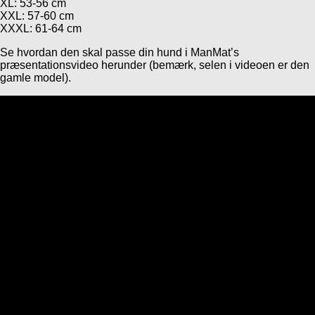
XL: 53-56 cm
XXL: 57-60 cm
XXXL: 61-64 cm
Se hvordan den skal passe din hund i ManMat’s
præsentationsvideo herunder (bemærk, selen i videoen er den
gamle model).