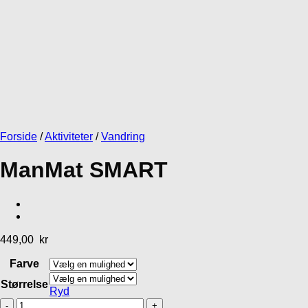
Add to Wishlist
Add to Wishlist
Add to Wishlist
Gåliner
Godbidder og
Løb/canicross
Gå- og
MR Koppel
tyg
Løbeseler
SML Line
Inlandsis
Lakse Kronch
CrossTrek
Non-stop
439,00
kr
Lakseskind
bælte
Dogwear Rush
harness
32,95
kr
375,00
kr
569,00
kr
Gå til kurv
Fortsæt med at handle
Forside
/
Aktiviteter
/
Vandring
ManMat SMART
449,00
kr
Farve
Størrelse
Ryd
ManMat