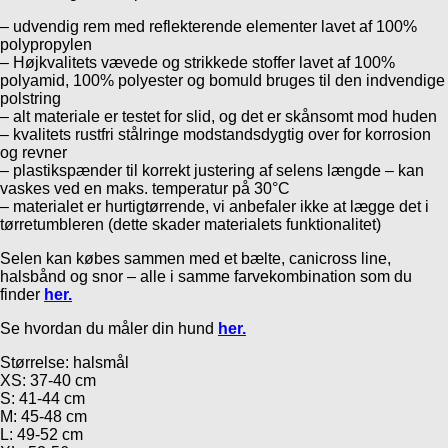
– udvendig rem med reflekterende elementer lavet af 100%
polypropylen
– Højkvalitets vævede og strikkede stoffer lavet af 100%
polyamid, 100% polyester og bomuld bruges til den indvendige
polstring
– alt materiale er testet for slid, og det er skånsomt mod huden
– kvalitets rustfri stålringe modstandsdygtig over for korrosion
og revner
– plastikspænder til korrekt justering af selens længde – kan
vaskes ved en maks. temperatur på 30°C
– materialet er hurtigtørrende, vi anbefaler ikke at lægge det i
tørretumbleren (dette skader materialets funktionalitet)
Selen kan købes sammen med et bælte, canicross line,
halsbånd og snor – alle i samme farvekombination som du
finder
her.
Se hvordan du måler din hund
her.
Størrelse: halsmål
XS: 37-40 cm
S: 41-44 cm
M: 45-48 cm
L: 49-52 cm