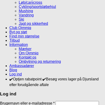
Løb/canicross
Cykling/sportsløbehjul
Mushing
Vandring
Ski
Jagt og sikkerhed
Club Qimmiq
Byt og støt
Find min størrelse
Tilbud
Information
Mærker
Om Qimmiq
Kontakt os
Ombytning og returnering
Ambassadører
Blog
Log ind
✔️Optjen rabatpoint ✔️Besøg vores lager på Djursland
efter forudgående aftale
Log ind
Brugernavn eller e-mailadresse
*