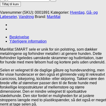
SMART
Tilføj til kurv
antal
Varenummer (SKU):
0001891
Kategorier:
Hverdag
,
Gå- og
Løbeseler
,
Vandring
Brand:
ManMat
Beskrivelse
Yderligere information
ManMat SMART sele er unik for sin polstring, som dækker
metalringene og forhindrer metallet i at genere hunden. Dette
forhindrer ligeledes uønskede skrammer og hudirritation, især
for hunde med mere følsom hud og kortere pels uden underuld.
Selen er velegnet til de daglige gåture og hundevandring, men
for visse hunderacer er den også et glimrende valg til rekreativt
canicross, bikejoring, kickbike- eller skijoring. Takket være den
brede vifte af størrelser passer den til de fleste hunde med
forskellige kropsstrukturer af mellemstore og større
dimensioner. Den er mindre velegnet til sportsaktive
slædehunde. Den
stor fordel er muligheden for at justere
stroppens længde med to plastikspænder, så det også er meget
nemt at tage selen på.