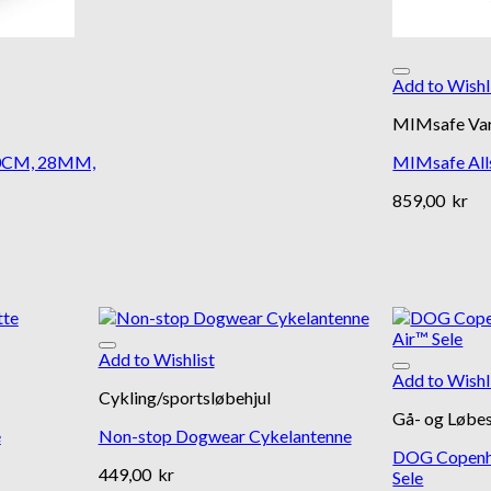
Add to Wishl
MIMsafe Va
00CM, 28MM,
MIMsafe Alls
859,00
kr
Add to Wishlist
Add to Wishl
Cykling/sportsløbehjul
Gå- og Løbes
e
Non-stop Dogwear Cykelantenne
DOG Copenh
449,00
kr
Sele