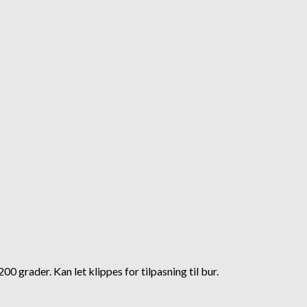
Gå- og Løbeseler
kseskind
MUSH vainu Grise
Non-stop Dogwear Rush
89,00
kr
harness
569,00
kr
00 grader. Kan let klippes for tilpasning til bur.