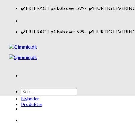
Fortsæt
✔️FRI FRAGT på køb over 599,- ✔️HURTIG LEVERING 1-4 
til
indhold
✔️FRI FRAGT på køb over 599,- ✔️HURTIG LEVERING 1-4 
Søg
efter:
Nyheder
Produkter