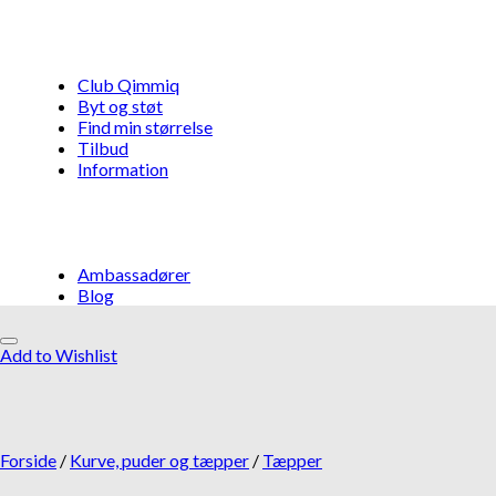
Club Qimmiq
Byt og støt
Find min størrelse
Tilbud
Information
Ambassadører
Blog
Add to Wishlist
Måske kunne nogle af disse 
Forside
/
Kurve, puder og tæpper
/
Tæpper
list
Add to Wishlist
Add to Wishlis