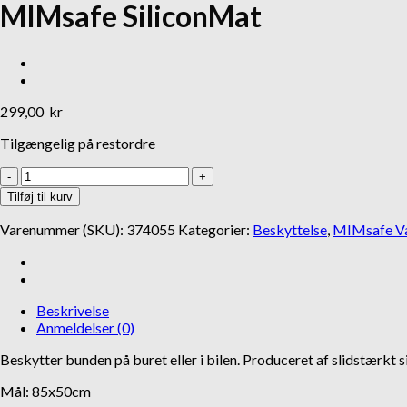
MIMsafe SiliconMat
Hverdag
Halvkvæl
glesæt PE, 2-14 -
Kronch The Original godbidder
MR Koppel Ju
Halsbånd m/h
39,95
kr
199,00
kr
299,00
kr
Tilgængelig på restordre
MIMsafe
SiliconMat
Tilføj til kurv
antal
Varenummer (SKU):
374055
Kategorier:
Beskyttelse
,
MIMsafe Va
Beskrivelse
Anmeldelser (0)
Beskytter bunden på buret eller i bilen. Produceret af slidstærkt sil
Mål: 85x50cm