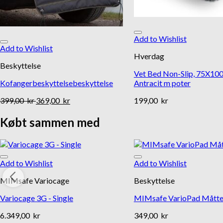
Add to Wishlist
Add to Wishlist
Hverdag
Beskyttelse
Vet Bed Non-Slip, 75X1
Kofangerbeskyttelsebeskyttelse
Antracit m poter
399,00
kr
369,00
kr
199,00
kr
Købt sammen med
Add to Wishlist
Add to Wishlist
MIMsafe Variocage
Beskyttelse
Variocage 3G - Single
MIMsafe VarioPad Mått
6.349,00
kr
349,00
kr