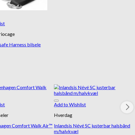
ist
riocage
afe Harness bilsele
ist
Add to Wishlist
eler
Hverdag
agen Comfort Walk Air™
Inlandsis Névé SC justerbar halsbånd
m/halvkvæl