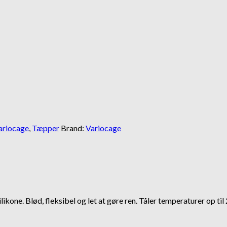
MR Koppel SML Line
Lakse Kronch La
sterbar
439,00
kr
32,95
kr
alvkvæl
Gå til kurv
Fortsæt med at handle
riocage
,
Tæpper
Brand:
Variocage
ikone. Blød, fleksibel og let at gøre ren. Tåler temperaturer op til 2