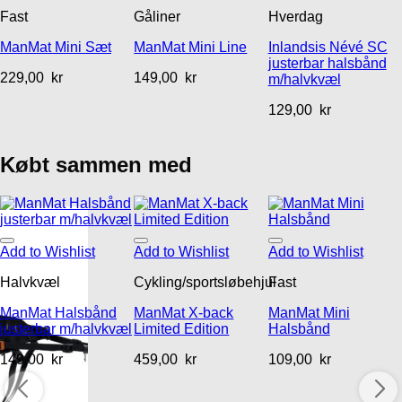
Fast
Gåliner
Hverdag
ManMat Mini Sæt
ManMat Mini Line
Inlandsis Névé SC
justerbar halsbånd
229,00
kr
149,00
kr
m/halvkvæl
129,00
kr
Købt sammen med
Add to Wishlist
Add to Wishlist
Add to Wishlist
Halvkvæl
Cykling/sportsløbehjul
Fast
ManMat Halsbånd
ManMat X-back
ManMat Mini
justerbar m/halvkvæl
Limited Edition
Halsbånd
149,00
kr
459,00
kr
109,00
kr