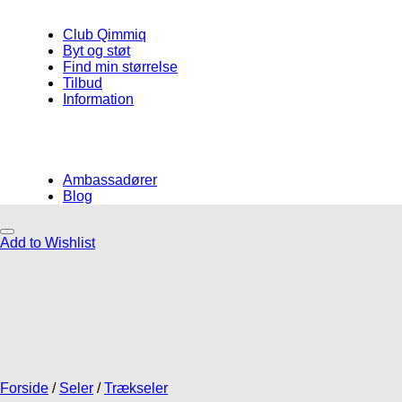
Club Qimmiq
Byt og støt
Find min størrelse
Tilbud
Information
Ambassadører
Blog
Add to Wishlist
Måske kunne nogle af disse produkter
have din interesse?
Add to Wishlist
Add to Wishlist
Add to Wishlist
Forside
/
Seler
/
Trækseler
Gåliner
Liner med elastik