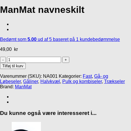
Halvkvæl
MR Koppel SML
Inlandsis Crosser 2
ManMat navneskilt
MR Koppel
Line
canicross line
Justerbar Halsbånd
439,00
kr
249,00
kr
m/halvkvæl
199,00
kr
Bedømt som
5.00
ud af 5 baseret på
1
kundebedømmelse
49,00
kr
ManMat
navneskilt
Tilføj til kurv
antal
Varenummer (SKU):
NA001
Kategorier:
Fast
,
Gå- og
Løbeseler
,
Gåliner
,
Halvkvæl
,
Pulk og kombiseler
,
Trækseler
Brand:
ManMat
Du kunne også være interesseret i...
Gå til kurv
Fortsæt med at handle