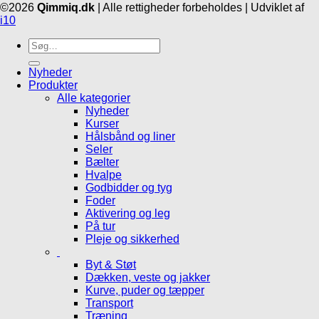
©2026
Qimmiq.dk
| Alle rettigheder forbeholdes | Udviklet af
i10
Søg
efter:
Nyheder
Produkter
Alle kategorier
Nyheder
Kurser
Hålsbånd og liner
Seler
Bælter
Hvalpe
Godbidder og tyg
Foder
Aktivering og leg
På tur
Pleje og sikkerhed
Byt & Støt
Dækken, veste og jakker
Kurve, puder og tæpper
Transport
Træning