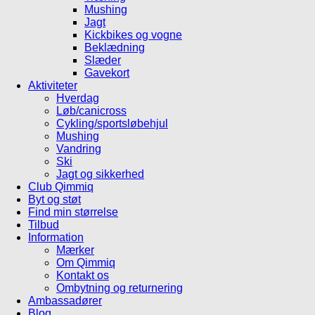
Mushing
Jagt
Kickbikes og vogne
Beklædning
Slæder
Gavekort
Aktiviteter
Hverdag
Løb/canicross
Cykling/sportsløbehjul
Mushing
Vandring
Ski
Jagt og sikkerhed
Club Qimmiq
Byt og støt
Find min størrelse
Tilbud
Information
Mærker
Om Qimmiq
Kontakt os
Ombytning og returnering
Ambassadører
Blog