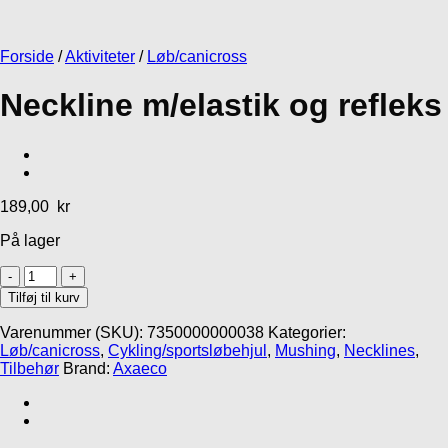
Gå- og Løbeseler
MR Koppel SML
Lakse Kronch
Line
Lakseskind
Non-stop Dogwear
Forside
/
Aktiviteter
/
Løb/canicross
Rush harness
439,00
kr
32,95
kr
569,00
kr
Neckline m/elastik og refleks
189,00
kr
På lager
Neckline
m/elastik
Tilføj til kurv
og
refleks
Varenummer (SKU):
7350000000038
Kategorier:
antal
Løb/canicross
,
Cykling/sportsløbehjul
,
Mushing
,
Necklines
,
Tilbehør
Brand:
Axaeco
Gå til kurv
Fortsæt med at handle