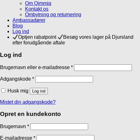
Om Qimmiq
Kontakt os
Ombytning og returnering
Ambassadører
Blog
Log ind
Optjen rabatpoint
Besøg vores lager på Djursland
efter forudgående aftale
Log ind
Brugernavn eller e-mailadresse
*
Adgangskode
*
Husk mig
Log ind
Mistet din adgangskode?
Opret en kundekonto
Brugernavn
*
E-mailadresse
*