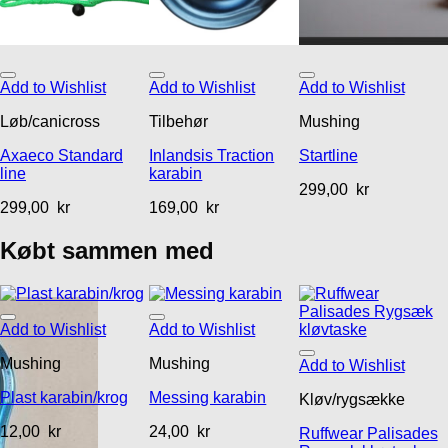
Add to Wishlist
Add to Wishlist
Add to Wishlist
Løb/canicross
Tilbehør
Mushing
Axaeco Standard
Inlandsis Traction
Startline
line
karabin
299,00
kr
299,00
kr
169,00
kr
Købt sammen med
Add to Wishlist
Add to Wishlist
Mushing
Mushing
Add to Wishlist
Plast karabin/krog
Messing karabin
Kløv/rygsække
12,00
kr
24,00
kr
Ruffwear Palisades