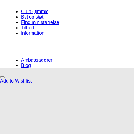
Club Qimmiq
Byt og støt
Find min størrelse
Tilbud
Information
Ambassadører
Blog
Add to Wishlist
Måske kunne nogle af disse produkter
have din interesse?
Add to Wishlist
Add to Wishlist
Add to Wishlist
Gåliner
Godbidder og tyg