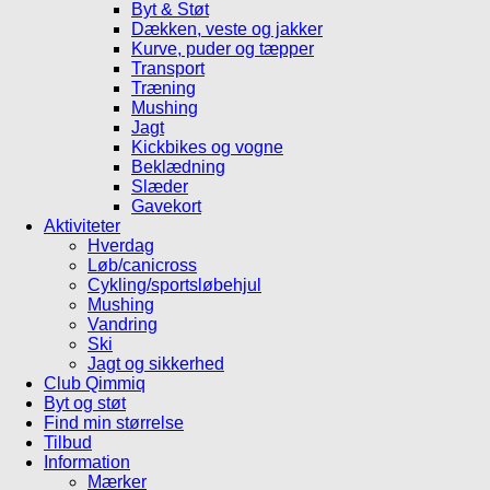
Byt & Støt
Dækken, veste og jakker
Kurve, puder og tæpper
Transport
Træning
Mushing
Jagt
Kickbikes og vogne
Beklædning
Slæder
Gavekort
Aktiviteter
Hverdag
Løb/canicross
Cykling/sportsløbehjul
Mushing
Vandring
Ski
Jagt og sikkerhed
Club Qimmiq
Byt og støt
Find min størrelse
Tilbud
Information
Mærker