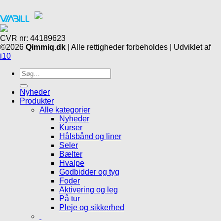
CVR nr: 44189623
©2026
Qimmiq.dk
| Alle rettigheder forbeholdes | Udviklet af
i10
Søg
efter:
Nyheder
Produkter
Alle kategorier
Nyheder
Kurser
Hålsbånd og liner
Seler
Bælter
Hvalpe
Godbidder og tyg
Foder
Aktivering og leg
På tur
Pleje og sikkerhed