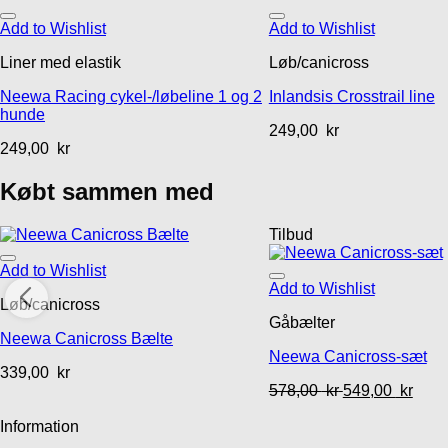
Add to Wishlist
Add to Wishlist
Liner med elastik
Løb/canicross
Neewa Racing cykel-/løbeline 1 og 2
Inlandsis Crosstrail line
hunde
249,00
kr
249,00
kr
Købt sammen med
Tilbud
Add to Wishlist
Add to Wishlist
Løb/canicross
Gåbælter
Neewa Canicross Bælte
Neewa Canicross-sæt
339,00
kr
578,00
kr
549,00
kr
Information