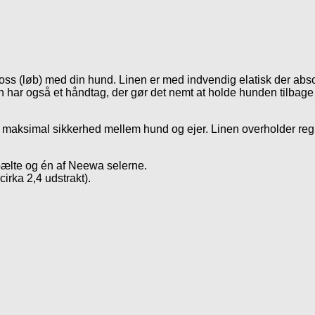
icross (løb) med din hund. Linen er med indvendig elatisk der ab
har også et håndtag, der gør det nemt at holde hunden tilbage 
ikre maksimal sikkerhed mellem hund og ejer. Linen overholder reg
bælte og én af Neewa selerne.
irka 2,4 udstrakt).