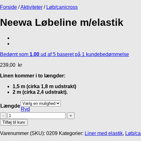
389,00
kr
godbidder
Forside
/
Aktiviteter
/
Løb/canicross
39,95
kr
Neewa Løbeline m/elastik
Bedømt som
1.00
ud af 5 baseret på
1
kundebedømmelse
239,00
kr
Linen kommer i to længder:
1,5 m (cirka 1,8 m udstrakt)
2 m (cirka 2,4 udstrakt).
Længde
Ryd
Neewa
Løbeline
Tilføj til kurv
m/elastik
antal
Varenummer (SKU):
0209
Kategorier:
Liner med elastik
,
Løb/ca