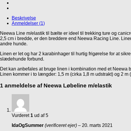
Beskrivelse
Anmeldelser (1)
Neewa Line m/elastik til bælte er ideel til trekking ture og can
2,5 cm i bredde, er den breddere end Neewa Racing Line. Linen 
andre hunde.
Linen er let og har 2 karabinhager til hurtig frigørelse for at s
slædehunde forbund.
Det kan anbefales at bruge linen i kombination med et Neewa 
Linen kommer i to længder: 1,5 m (cirka 1,8 m udstrakt) og 2 m (c
1 anmeldelse af
Neewa Løbeline m/elastik
Vurderet
1
ud af 5
IdaOgSummer
(verificeret ejer)
–
20. marts 2021