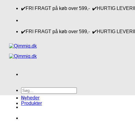
Fortsæt
✔️FRI FRAGT på køb over 599,- ✔️HURTIG LEVERING 1-
til
indhold
✔️FRI FRAGT på køb over 599,- ✔️HURTIG LEVERING 1-
Søg
efter:
Nyheder
Produkter