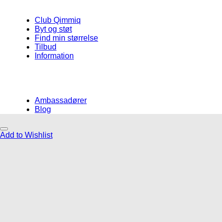
Club Qimmiq
Byt og støt
Find min størrelse
Tilbud
Information
Ambassadører
Blog
Add to Wishlist
Måske kunne nogle af diss
list
Add to Wishlis
Add to Wishlist
g tyg
Gåbælter
Hverdag
 hel
Neewa Trekki
Kronch The Original