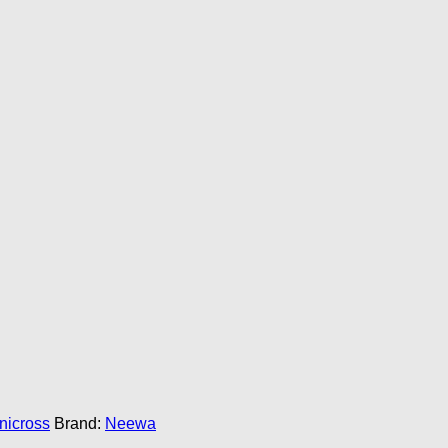
439,00
kr
Halsbånd m/halvkvæl
199,00
kr
Gå til kurv
Fortsæt med at handle
nicross
Brand:
Neewa