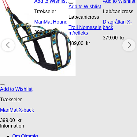
Add to Wishlist
Add to Wishlist
Add to Wishlist
Trækseler
Løb/canicross
Løb/canicross
ManMat Hound
Dragråttan X-
Troll Nomesele
back
399,00
kr
m/refleks
379,00
kr
489,00
kr
Add to Wishlist
Trækseler
ManMat X-back
399,00
kr
Information
Om Qimmiq