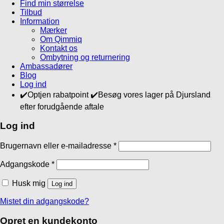
Find min størrelse
Tilbud
Information
Mærker
Om Qimmiq
Kontakt os
Ombytning og returnering
Ambassadører
Blog
Log ind
✔️Optjen rabatpoint ✔️Besøg vores lager på Djursland
efter forudgående aftale
Log ind
Brugernavn eller e-mailadresse
*
Adgangskode
*
Husk mig
Log ind
Mistet din adgangskode?
Opret en kundekonto