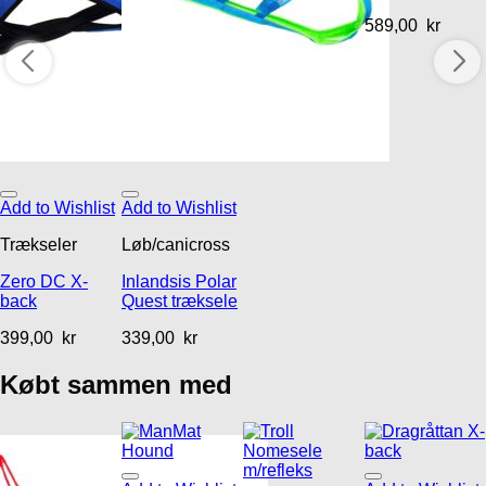
589,00
kr
Add to Wishlist
Add to Wishlist
Trækseler
Løb/canicross
Zero DC X-
Inlandsis Polar
back
Quest træksele
399,00
kr
339,00
kr
Købt sammen med