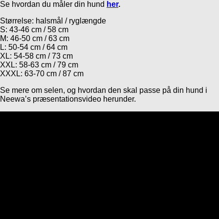
Se hvordan du måler din hund
her
.
Størrelse: halsmål / ryglængde
S: 43-46 cm / 58 cm
M: 46-50 cm / 63 cm
L: 50-54 cm / 64 cm
XL: 54-58 cm / 73 cm
XXL: 58-63 cm / 79 cm
XXXL: 63-70 cm / 87 cm
Se mere om selen, og hvordan den skal passe på din hund i
Neewa’s præsentationsvideo herunder.