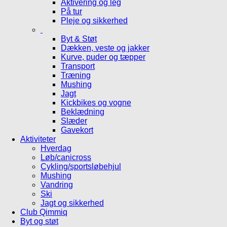
Aktivering og leg
På tur
Pleje og sikkerhed
Byt & Støt
Dækken, veste og jakker
Kurve, puder og tæpper
Transport
Træning
Mushing
Jagt
Kickbikes og vogne
Beklædning
Slæder
Gavekort
Aktiviteter
Hverdag
Løb/canicross
Cykling/sportsløbehjul
Mushing
Vandring
Ski
Jagt og sikkerhed
Club Qimmiq
Byt og støt