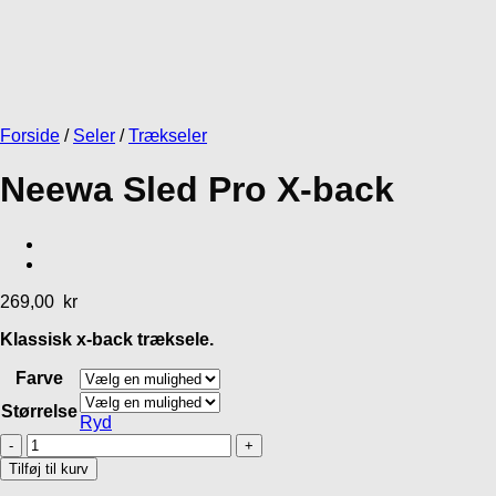
Forside
/
Seler
/
Trækseler
Neewa Sled Pro X-back
269,00
kr
Klassisk x-back træksele.
Farve
Størrelse
Ryd
Neewa
Sled
Tilføj til kurv
Pro