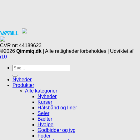
CVR nr: 44189623
©2026
Qimmiq.dk
| Alle rettigheder forbeholdes | Udviklet af
i10
Søg
efter:
Nyheder
Produkter
Alle kategorier
Nyheder
Kurser
Hålsbånd og liner
Seler
Bælter
Hvalpe
Godbidder og tyg
Foder