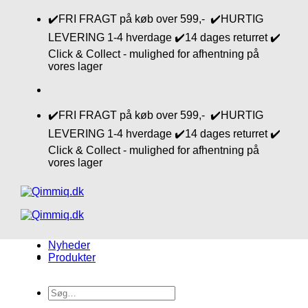
Fortsæt
✔️FRI FRAGT på køb over 599,- ✔️HURTIG
til
LEVERING 1-4 hverdage ✔️14 dages returret ✔️
indhold
Click & Collect - mulighed for afhentning på
vores lager
✔️FRI FRAGT på køb over 599,- ✔️HURTIG
LEVERING 1-4 hverdage ✔️14 dages returret ✔️
Click & Collect - mulighed for afhentning på
vores lager
Nyheder
Produkter
Søg
efter: