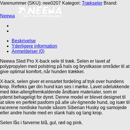
X-
Varenummer (SKU):
nee0207
Kategori:
Trækseler
Brand:
back
antal
Neewa
Beskrivelse
Yderligere information
Anmeldelser (0)
Neewa Sled Pro X-back sele til træk. Selen er lavet af
polypropylen med polstring på hals og brystkasse områder til at
give optimal komfort, når hunden trækker.
X-back, selen giver et ensartet fordeling af tryk over hundens
krop. Refleks gør din hund kan ses i mørke. Lavet udelukkende
med ikke-allergifremkaldende åndbare materialer, som er
yderst behageligt for dyret. Denne model er blevet designet til
at sikre en perfekt pasform på alle ulv-lignende hund, og især til
racerene nordiske hunde såsom Siberian Husky og samojede
eller andre hunde med en slank hals og lang krop.
Selen fås i farverne blå, gul, rød og pink.