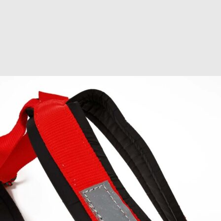
Add to Wishlist
Add to Wishlist
Gåliner
Godbidder og
Godbidder og
Gå- og
tyg
MR Koppel
tyg
Løbeseler
SML Line
Tikki Gevir, hel
Lakse Kronch
Non-stop
439,00
kr
109,00
kr
Lakseskind
Dogwear Rush
harness
32,95
kr
569,00
kr
Gå til kurv
Fortsæt med at handle