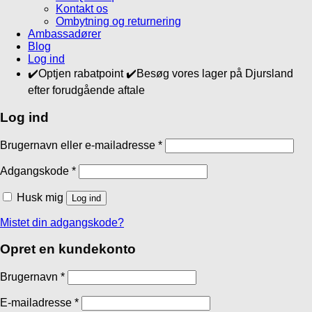
Kontakt os
Ombytning og returnering
Ambassadører
Blog
Log ind
✔️Optjen rabatpoint ✔️Besøg vores lager på Djursland
efter forudgående aftale
Log ind
Brugernavn eller e-mailadresse
*
Adgangskode
*
Husk mig
Log ind
Mistet din adgangskode?
Opret en kundekonto
Brugernavn
*
E-mailadresse
*