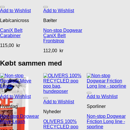
Add to Wishlist
Add to Wishlist
Løb/canicross
Bælter
CaniX Belt
Non-stop Dogwear
Carabiner
CaniX Belt
Frontstrop
115,00
kr
112,00
kr
Købt sammen med
Add to Wishlist
Add to Wishlist
Add to Wishlist
Hverdag
Sporliner
Nyheder
Non-stop Dogwear
Non-stop Dogwear
Move Leash
OLIVERS 100%
Friction Long line -
RECYCLED poo
sporline