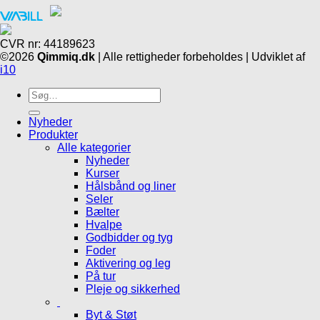
CVR nr: 44189623
©2026
Qimmiq.dk
| Alle rettigheder forbeholdes | Udviklet af
i10
Søg
efter:
Nyheder
Produkter
Alle kategorier
Nyheder
Kurser
Hålsbånd og liner
Seler
Bælter
Hvalpe
Godbidder og tyg
Foder
Aktivering og leg
På tur
Pleje og sikkerhed
Byt & Støt