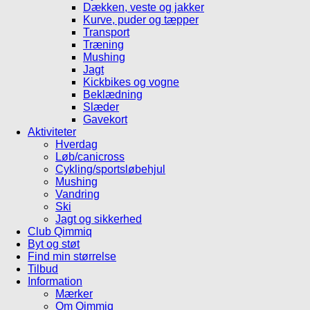
Dækken, veste og jakker
Kurve, puder og tæpper
Transport
Træning
Mushing
Jagt
Kickbikes og vogne
Beklædning
Slæder
Gavekort
Aktiviteter
Hverdag
Løb/canicross
Cykling/sportsløbehjul
Mushing
Vandring
Ski
Jagt og sikkerhed
Club Qimmiq
Byt og støt
Find min størrelse
Tilbud
Information
Mærker
Om Qimmiq