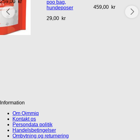
259,00
kr
poo bag,
459,00
kr
hundeposer
29,00
kr
Information
Om Qimmiq
Kontakt os
Persondata politik
Handelsbetingelser
Ombytning og returnering