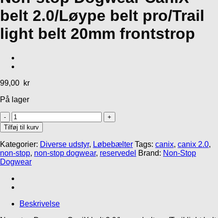
Gåliner
Løb/canicross
Små hunde
belt 2.0/Løype belt pro/Trail
MR Koppel SML
Inlandsis CrossTrek
Inlandsis Open-back
light belt 20mm frontstrop
Line
bælte
sele
439,00
kr
375,00
kr
399,00
kr
99,00
kr
På lager
Non-
stop
Tilføj til kurv
Dogwear
CaniX
Kategorier:
Diverse udstyr
,
Løbebælter
Tags:
canix
,
canix 2.0
,
belt
non-stop
,
non-stop dogwear
,
reservedel
Brand:
Non-Stop
2.0/Løype
Dogwear
belt
pro/Trail
light
belt
20mm
Beskrivelse
Gå til kurv
Fortsæt med at handle
frontstrop