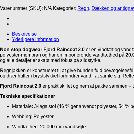
raincoat
Varenummer (SKU):
N/A
Kategorier:
Regn
,
Dækken og antigna
2.0
antal
Beskrivelse
Yderligere information
Non-stop dogwear
Fjord Raincoat 2.0
er en vindtæt og vandtæ
polyester-membran og har en imponerende vandtæthed på
20.
og alle detaljer er skabt med fokus på slidstyrke.
Regnjakken er konstrueret til at give hunden fuld bevægelsesfrih
og drænhuller i bryststykket forhindrer vand i at samle sig. Ref
Fjord Raincoat 2.0
er praktisk, let og nem at pakke sammen – o
Tekniske specifikationer
Materiale: 3-lags stof (46 % genanvendt polyester, 54 % p
Webbing: Polyester
Vandtæthed: 20.000 mm vandsøjle