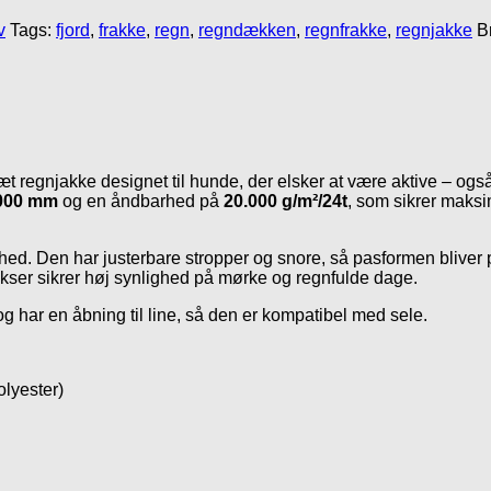
v
Tags:
fjord
,
frakke
,
regn
,
regndækken
,
regnfrakke
,
regnjakke
B
t regnjakke designet til hunde, der elsker at være aktive – ogs
000 mm
og en åndbarhed på
20.000 g/m²/24t
, som sikrer maksi
ed. Den har justerbare stropper og snore, så pasformen bliver pe
lekser sikrer høj synlighed på mørke og regnfulde dage.
g har en åbning til line, så den er kompatibel med sele.
olyester)