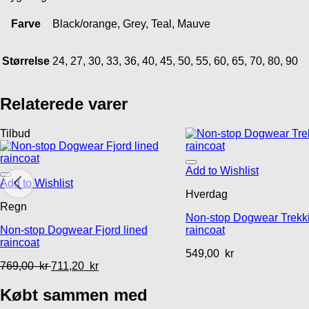
Farve
Black/orange, Grey, Teal, Mauve
Størrelse
24, 27, 30, 33, 36, 40, 45, 50, 55, 60, 65, 70, 80, 90
Relaterede varer
Tilbud
Add to Wishlist
Add to Wishlist
Hverdag
Regn
Non-stop Dogwear Trekk
Non-stop Dogwear Fjord lined
raincoat
raincoat
549,00
kr
769,00
kr
711,20
kr
Købt sammen med