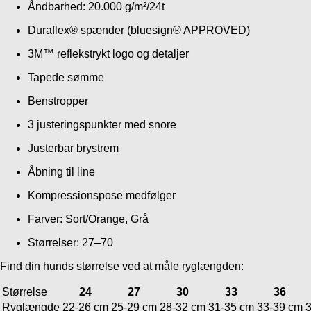
Åndbarhed: 20.000 g/m²/24t
Duraflex® spænder (bluesign® APPROVED)
3M™ reflekstrykt logo og detaljer
Tapede sømme
Benstropper
3 justeringspunkter med snore
Justerbar brystrem
Åbning til line
Kompressionspose medfølger
Farver: Sort/Orange, Grå
Størrelser: 27–70
Find din hunds størrelse ved at måle ryglængden:
Størrelse
24
27
30
33
36
Ryglængde
22-26 cm
25-29 cm
28-32 cm
31-35 cm
33-39 cm