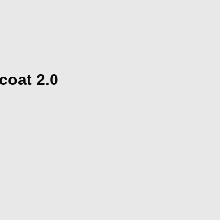
399,00
kr
coat 2.0
Add to Wishlist
Godbidder og ty
Lakse Kronch L
32,95
kr
Gå til kurv
Fortsæt med at handle