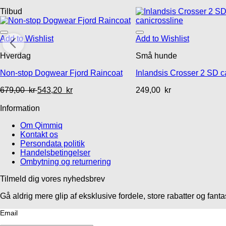
Tilbud
Add to Wishlist
Add to Wishlist
Hverdag
Små hunde
Non-stop Dogwear Fjord Raincoat
Inlandsis Crosser 2 SD c
679,00
kr
543,20
kr
249,00
kr
Information
Om Qimmiq
Kontakt os
Persondata politik
Handelsbetingelser
Ombytning og returnering
Tilmeld dig vores nyhedsbrev
Gå aldrig mere glip af eksklusive fordele, store rabatter og fan
Email