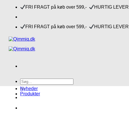
Fortsæt
FRI FRAGT på køb over 599,-
HURTIG LEVERI
til
indhold
FRI FRAGT på køb over 599,-
HURTIG LEVERI
Søg
efter:
Nyheder
Produkter