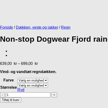
569,00
kr
Forside
/
Dækken, veste og jakker
/
Regn
Non-stop Dogwear Fjord rain
639,00
kr
–
699,00
kr
Vind- og vandtæt regndækken.
Farve
Størrelse
Ryd
Non-
stop
Tilføj til kurv
Dogwear
Fjord