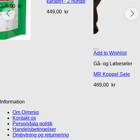
karabin - 2 hunde
399,00
kr
449,00
kr
Add to Wishlist
Gå- og Løbeseler
MR Koppel Sele
469,00
kr
Information
Om Qimmiq
Kontakt os
Persondata politik
Handelsbetingelser
Ombytning og returnering