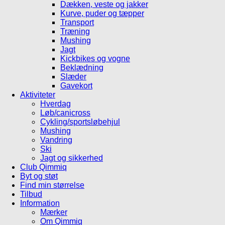
Dækken, veste og jakker
Kurve, puder og tæpper
Transport
Træning
Mushing
Jagt
Kickbikes og vogne
Beklædning
Slæder
Gavekort
Aktiviteter
Hverdag
Løb/canicross
Cykling/sportsløbehjul
Mushing
Vandring
Ski
Jagt og sikkerhed
Club Qimmiq
Byt og støt
Find min størrelse
Tilbud
Information
Mærker
Om Qimmiq