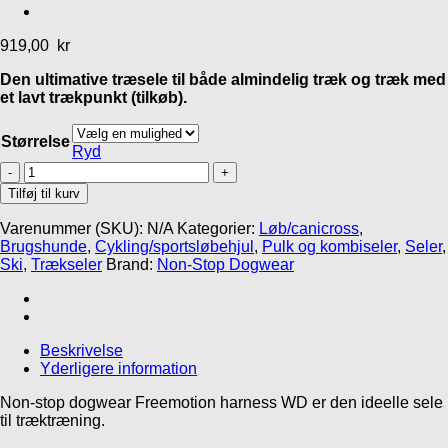
Inlandsis Crosser 2
Inlandsis Aircross
Kronch The Original
canicross line
2.0 canicross bælte
godbidder
919,00
kr
249,00
kr
525,00
kr
39,95
kr
Den ultimative træsele til både almindelig træk og træk med
et lavt trækpunkt (tilkøb).
Størrelse
Ryd
Non-
stop
Tilføj til kurv
Dogwear
Freemotion
Varenummer (SKU):
N/A
Kategorier:
Løb/canicross
,
harness
Brugshunde
,
Cykling/sportsløbehjul
,
Pulk og kombiseler
,
Seler
,
WD
Ski
,
Trækseler
Brand:
Non-Stop Dogwear
antal
Beskrivelse
Yderligere information
Gå til kurv
Fortsæt med at handle
Non-stop dogwear Freemotion harness WD er den ideelle sele
til træktræning.