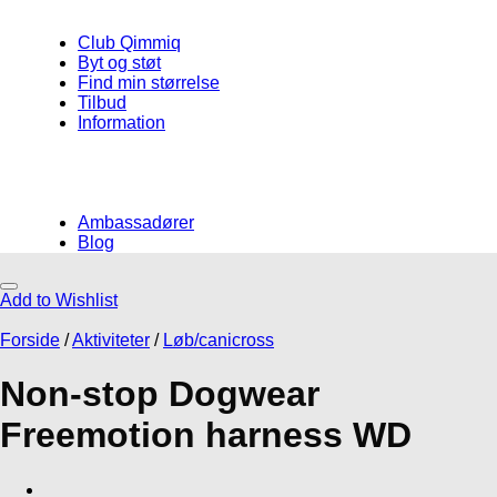
Club Qimmiq
Byt og støt
Find min størrelse
Tilbud
Information
Ambassadører
Blog
Add to Wishlist
Måske kunne nogle af disse produkter
have din interesse?
Forside
/
Aktiviteter
/
Løb/canicross
Non-stop Dogwear
Freemotion harness WD
Add to Wishlist
Add to Wishlist
Add to Wishlist
Liner med elastik
Løbebælter
Hverdag