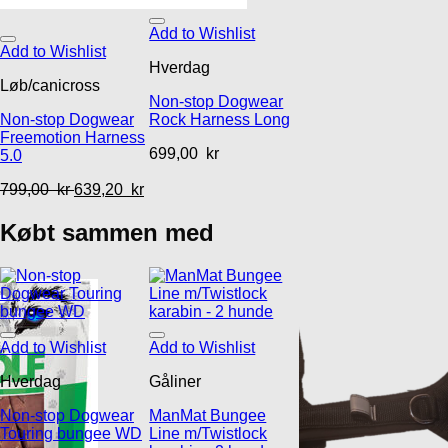
Add to Wishlist
Add to Wishlist
Hverdag
Løb/canicross
Non-stop Dogwear
Non-stop Dogwear
Rock Harness Long
Freemotion Harness
699,00
kr
5.0
799,00
kr
639,20
kr
Købt sammen med
Add to Wishlist
Add to Wishlist
Hverdag
Gåliner
Non-stop Dogwear
ManMat Bungee
Touring bungee WD
Line m/Twistlock