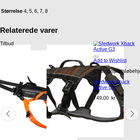
Størrelse
4, 5, 6, 7, 8
Relaterede varer
Tilbud
Add to Wishlist
Cykling/sportsløbehj
Sledwork Xback
Active G3
749,00
kr