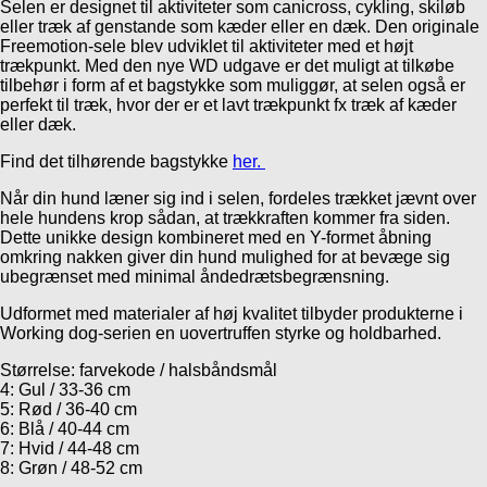
Selen er designet til aktiviteter som canicross, cykling, skiløb
eller træk af genstande som kæder eller en dæk. Den originale
Freemotion-sele blev udviklet til aktiviteter med et højt
trækpunkt. Med den nye WD udgave er det muligt at tilkøbe
tilbehør i form af et bagstykke som muliggør, at selen også er
perfekt til træk, hvor der er et lavt trækpunkt fx træk af kæder
eller dæk.
Find det tilhørende bagstykke
her.
Når din hund læner sig ind i selen, fordeles trækket jævnt over
hele hundens krop sådan, at trækkraften kommer fra siden.
Dette unikke design kombineret med en Y-formet åbning
omkring nakken giver din hund mulighed for at bevæge sig
ubegrænset med minimal åndedrætsbegrænsning.
Udformet med materialer af høj kvalitet tilbyder produkterne i
Working dog-serien en uovertruffen styrke og holdbarhed.
Størrelse: farvekode / halsbåndsmål
4: Gul / 33-36 cm
5: Rød / 36-40 cm
6: Blå / 40-44 cm
7: Hvid / 44-48 cm
8: Grøn / 48-52 cm