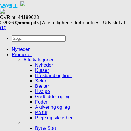
CVR nr: 44189623
©2026
Qimmiq.dk
| Alle rettigheder forbeholdes | Udviklet af
i10
Søg
efter:
Nyheder
Produkter
Alle kategorier
Nyheder
Kurser
Hålsbånd og liner
Seler
Bælter
Hvalpe
Godbidder og tyg
Foder
Aktivering og leg
På tur
Pleje og sikkerhed
Byt & Støt