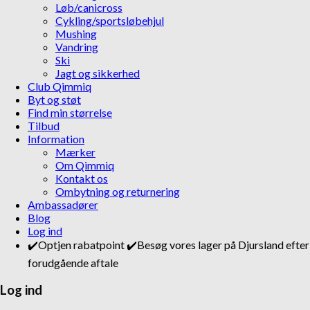
Løb/canicross
Cykling/sportsløbehjul
Mushing
Vandring
Ski
Jagt og sikkerhed
Club Qimmiq
Byt og støt
Find min størrelse
Tilbud
Information
Mærker
Om Qimmiq
Kontakt os
Ombytning og returnering
Ambassadører
Blog
Log ind
✔️Optjen rabatpoint ✔️Besøg vores lager på Djursland efter
forudgående aftale
Log ind