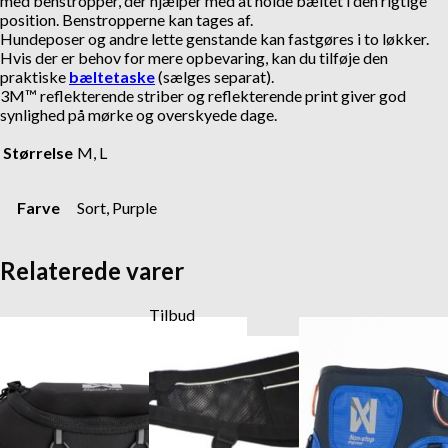
med benstropper, der hjælper med at holde bæltet i den rigtige
position. Benstropperne kan tages af.
Hundeposer og andre lette genstande kan fastgøres i to løkker.
Hvis der er behov for mere opbevaring, kan du tilføje den
praktiske
bæltetaske
(sælges separat).
3M™ reflekterende striber og reflekterende print giver god
synlighed på mørke og overskyede dage.
Størrelse
M, L
Farve
Sort, Purple
Relaterede varer
Tilbud