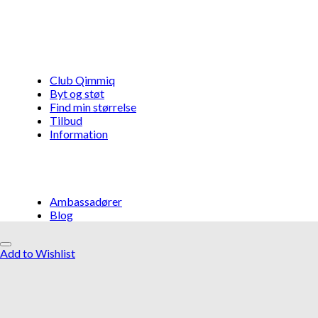
Club Qimmiq
Byt og støt
Find min størrelse
Tilbud
Information
Ambassadører
Blog
Add to Wishlist
Måske kunne nogle af disse produkter
have din interesse?