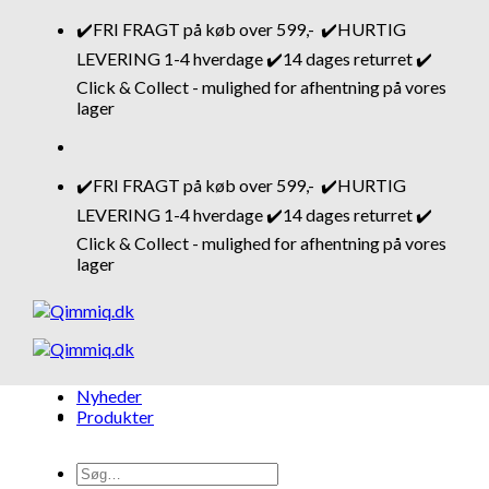
Fortsæt
✔️FRI FRAGT på køb over 599,- ✔️HURTIG
til
LEVERING 1-4 hverdage ✔️14 dages returret ✔️
indhold
Click & Collect - mulighed for afhentning på vores
lager
✔️FRI FRAGT på køb over 599,- ✔️HURTIG
LEVERING 1-4 hverdage ✔️14 dages returret ✔️
Click & Collect - mulighed for afhentning på vores
lager
Nyheder
Produkter
Søg