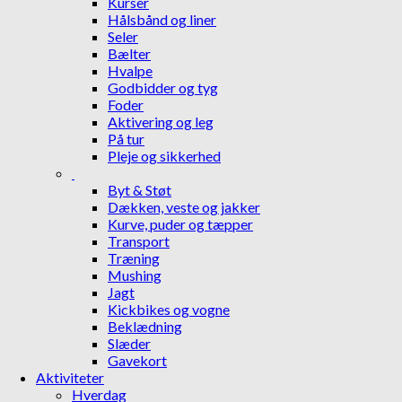
Kurser
Hålsbånd og liner
Seler
Bælter
Hvalpe
Godbidder og tyg
Foder
Aktivering og leg
På tur
Pleje og sikkerhed
Byt & Støt
Dækken, veste og jakker
Kurve, puder og tæpper
Transport
Træning
Mushing
Jagt
Kickbikes og vogne
Beklædning
Slæder
Gavekort
Aktiviteter
Hverdag