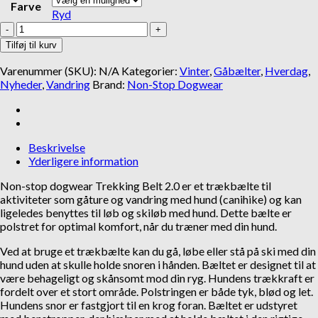
Farve
Ryd
Gå til kurv
Fortsæt med at handle
Non-
stop
Tilføj til kurv
Dogwear
Trekking
Varenummer (SKU):
N/A
Kategorier:
Vinter
,
Gåbælter
,
Hverdag
,
Belt
Nyheder
,
Vandring
Brand:
Non-Stop Dogwear
2.0
antal
Beskrivelse
Yderligere information
Non-stop dogwear Trekking Belt 2.0 er et trækbælte til
aktiviteter som gåture og vandring med hund (canihike) og kan
ligeledes benyttes til løb og skiløb med hund. Dette bælte er
polstret for optimal komfort, når du træner med din hund.
Ved at bruge et trækbælte kan du gå, løbe eller stå på ski med din
hund uden at skulle holde snoren i hånden. Bæltet er designet til at
være behageligt og skånsomt mod din ryg. Hundens trækkraft er
fordelt over et stort område. Polstringen er både tyk, blød og let.
Hundens snor er fastgjort til en krog foran. Bæltet er udstyret