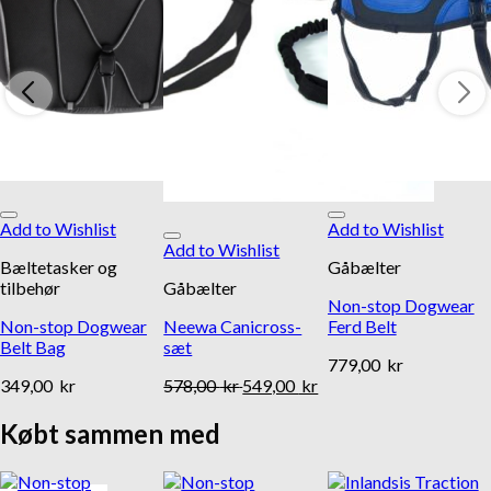
Add to Wishlist
Add to Wishlist
Add to Wishlist
Bæltetasker og
Gåbælter
tilbehør
Gåbælter
Non-stop Dogwear
Non-stop Dogwear
Neewa Canicross-
Ferd Belt
Belt Bag
sæt
779,00
kr
349,00
kr
578,00
kr
549,00
kr
Købt sammen med