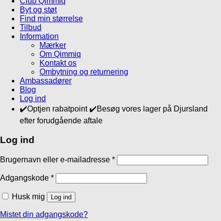
Club Qimmiq
Byt og støt
Find min størrelse
Tilbud
Information
Mærker
Om Qimmiq
Kontakt os
Ombytning og returnering
Ambassadører
Blog
Log ind
✔️Optjen rabatpoint ✔️Besøg vores lager på Djursland
efter forudgående aftale
Log ind
Brugernavn eller e-mailadresse
*
Adgangskode
*
Husk mig
Log ind
Mistet din adgangskode?