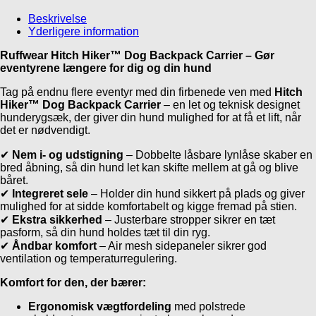
Beskrivelse
Yderligere information
Ruffwear Hitch Hiker™ Dog Backpack Carrier – Gør
eventyrene længere for dig og din hund
Tag på endnu flere eventyr med din firbenede ven med
Hitch
Hiker™ Dog Backpack Carrier
– en let og teknisk designet
hunderygsæk, der giver din hund mulighed for at få et lift, når
det er nødvendigt.
✔
Nem i- og udstigning
– Dobbelte låsbare lynlåse skaber en
bred åbning, så din hund let kan skifte mellem at gå og blive
båret.
✔
Integreret sele
– Holder din hund sikkert på plads og giver
mulighed for at sidde komfortabelt og kigge fremad på stien.
✔
Ekstra sikkerhed
– Justerbare stropper sikrer en tæt
pasform, så din hund holdes tæt til din ryg.
✔
Åndbar komfort
– Air mesh sidepaneler sikrer god
ventilation og temperaturregulering.
Komfort for den, der bærer:
Ergonomisk vægtfordeling
med polstrede