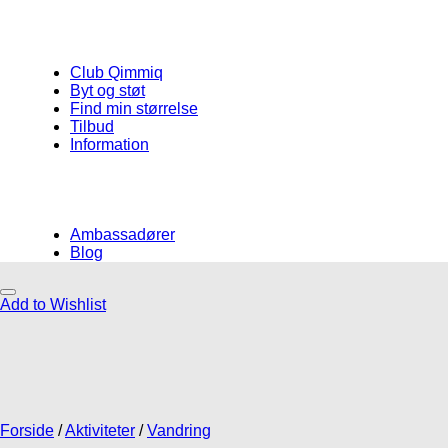
Club Qimmiq
Byt og støt
Find min størrelse
Tilbud
Information
Ambassadører
Blog
Add to Wishlist
Måske kunne nogle af disse produkter
have din interesse?
Forside
/
Aktiviteter
/
Vandring
Add to Wishlist
Add to Wishlist