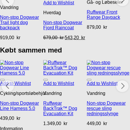
Gå- og Løbeseler
Add to Wishlist
Vandring
Ruffwear Front
Hverdag
Non-stop Dogwear
Range Daypack
Trail light dog
Non-stop Dogwear
879,00
kr
backpack
Fjord Raincoat
919,00
kr
679,00
kr
543,20
kr
Købt sammen med
Add to Wishlist
Add to Wishlist
Add to Wishlist
Cykling/sportsløbehjul
Vandring
Vandring
Non-stop Dogwear
Ruffwear
Non-stop Dogwear
Line Harness 5.0
BackTrak™ Dog
rescue sling
Evacuation Kit
redningsslynge
439,00
kr
1.349,00
kr
449,00
kr
Information