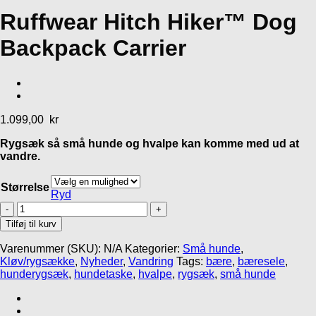
Add to Wishlist
Ruffwear Hitch Hiker™ Dog
Hverdag
Gåbælter
Halvkvæl
Kronch The Original
Neewa Trekking
Backpack Carrier
godbidder
Bælte
MR Koppel
Justerbar Halsbånd
39,95
kr
389,00
kr
m/halvkvæl
199,00
kr
1.099,00
kr
Rygsæk så små hunde og hvalpe kan komme med ud at
vandre.
Størrelse
Ryd
Ruffwear
Hitch
Tilføj til kurv
Hiker™
Dog
Varenummer (SKU):
N/A
Kategorier:
Små hunde
,
Backpack
Kløv/rygsække
,
Nyheder
,
Vandring
Tags:
bære
,
bæresele
,
Carrier
hunderygsæk
,
hundetaske
,
hvalpe
,
rygsæk
,
små hunde
antal
Gå til kurv
Fortsæt med at handle