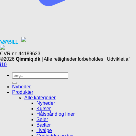
CVR nr: 44189623
©2026
Qimmiq.dk
| Alle rettigheder forbeholdes | Udviklet af
i10
Søg
efter:
Nyheder
Produkter
Alle kategorier
Nyheder
Kurser
Hålsbånd og liner
Seler
Bælter
Hvalpe
Godbidder og tyg