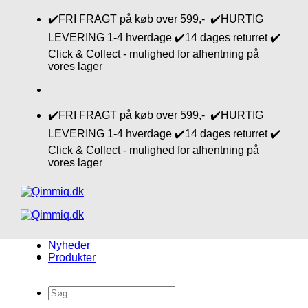
Fortsæt
✔️FRI FRAGT på køb over 599,- ✔️HURTIG
til
LEVERING 1-4 hverdage ✔️14 dages returret ✔️
indhold
Click & Collect - mulighed for afhentning på
vores lager
✔️FRI FRAGT på køb over 599,- ✔️HURTIG
LEVERING 1-4 hverdage ✔️14 dages returret ✔️
Click & Collect - mulighed for afhentning på
vores lager
Nyheder
Produkter
Søg
efter: