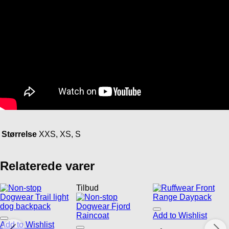
Størrelse
XXS, XS, S
Relaterede varer
Tilbud
Add to Wishlist
Add to Wishlist