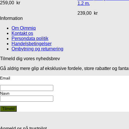
259,00
kr
1.2 m.
239,00
kr
Information
Om Qimmiq
Kontakt os
Persondata politik
Handelsbetingelser
Ombytning og returnering
Tilmeld dig vores nyhedsbrev
Gå aldrig mere glip af eksklusive fordele, store rabatter og fan
Email
Navn
Anmeld os på trustpilot