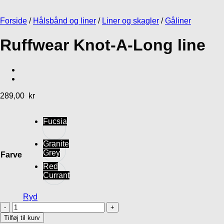
Forside
/
Hålsbånd og liner
/
Liner og skagler
/
Gåliner
Ruffwear Knot-A-Long line
289,00
kr
Fucsia
Granite
Grey
Farve
Red
Currant
Ryd
Ruffwear
Knot-
Tilføj til kurv
A-