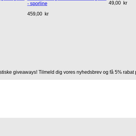
49,00
kr
- sporline
459,00
kr
tastiske giveaways! Tilmeld dig vores nyhedsbrev og få 5% rabat 