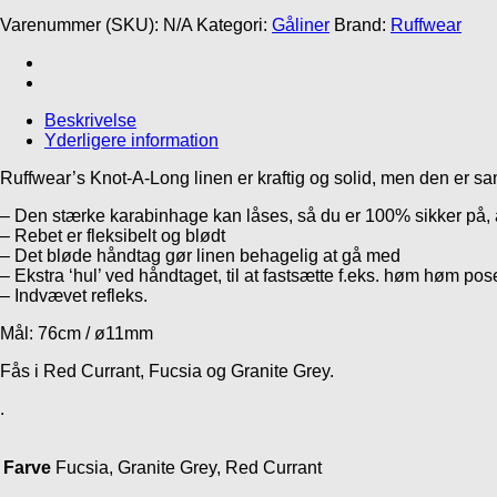
Long
Varenummer (SKU):
N/A
Kategori:
Gåliner
Brand:
Ruffwear
line
antal
Beskrivelse
Yderligere information
Ruffwear’s Knot-A-Long linen er kraftig og solid, men den er samti
– Den stærke karabinhage kan låses, så du er 100% sikker på, 
– Rebet er fleksibelt og blødt
– Det bløde håndtag gør linen behagelig at gå med
– Ekstra ‘hul’ ved håndtaget, til at fastsætte f.eks. høm høm pose
– Indvævet refleks.
Mål: 76cm / ø11mm
Fås i Red Currant,
Fucsia og Granite Grey.
.
Farve
Fucsia, Granite Grey, Red Currant