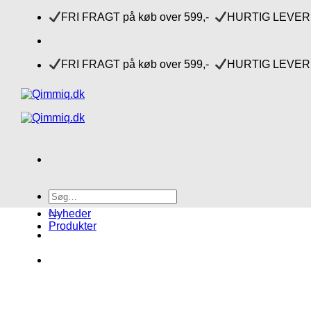
Fortsæt
FRI FRAGT på køb over 599,-
HURTIG LEVERI
til
indhold
FRI FRAGT på køb over 599,-
HURTIG LEVERI
Søg
efter:
Nyheder
Produkter