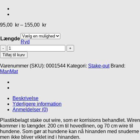
Add to Wishlist
Hverdag
Gåliner
Halvkvæl
Kronch The Original
MR Koppel SML
godbidder
MR Koppel
Line
95,00
kr
–
155,00
kr
Justerbar Halsbånd
39,95
kr
439,00
kr
m/halvkvæl
Længde
Ryd
199,00
kr
Stake
out
Tilføj til kurv
wire,
korrisions
Varenummer (SKU):
0001544
Kategori:
Stake-out
Brand:
behandlet
ManMat
antal
Beskrivelse
Yderligere information
Anmeldelser (0)
Plastikbelagt stake out wire, som er korrisions behandlet. Wiren
kommer i to længder. 200 cm til hovedlinen, og 70 cm wire til
hundene. Som gør at hundene kan nå hinanden med snuderne
Gå til kurv
Fortsæt med at handle
men ikke bliver viklet ind i hinanden.