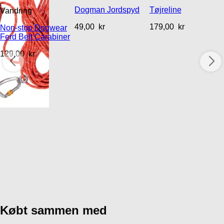
Dogman Jordspyd
Tøjreline
Vandring
49,00
kr
179,00
kr
Non-stop Dogwear
Ferd Belt Carabiner
129,00
kr
Købt sammen med