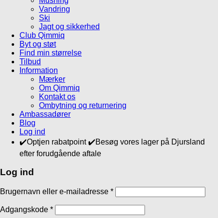
Mushing
Vandring
Ski
Jagt og sikkerhed
Club Qimmiq
Byt og støt
Find min størrelse
Tilbud
Information
Mærker
Om Qimmiq
Kontakt os
Ombytning og returnering
Ambassadører
Blog
Log ind
✔️Optjen rabatpoint ✔️Besøg vores lager på Djursland
efter forudgående aftale
Log ind
Brugernavn eller e-mailadresse
*
Adgangskode
*