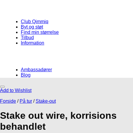
Club Qimmiq
Byt og støt
Find min størrelse
Tilbud
Information
Ambassadører
Blog
Add to Wishlist
Måske kunne nogle af disse produkter
have din interesse?
Forside
/
På tur
/
Stake-out
Stake out wire, korrisions
behandlet
Add to Wishlist
Add to Wishlist