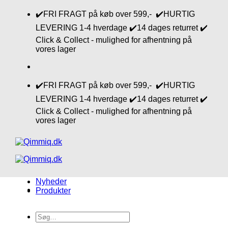
Fortsæt
✔️FRI FRAGT på køb over 599,- ✔️HURTIG
til
LEVERING 1-4 hverdage ✔️14 dages returret ✔️
indhold
Click & Collect - mulighed for afhentning på
vores lager
✔️FRI FRAGT på køb over 599,- ✔️HURTIG
LEVERING 1-4 hverdage ✔️14 dages returret ✔️
Click & Collect - mulighed for afhentning på
vores lager
Nyheder
Produkter
Søg
efter: