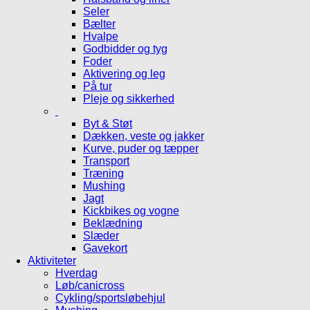
Seler
Bælter
Hvalpe
Godbidder og tyg
Foder
Aktivering og leg
På tur
Pleje og sikkerhed
Byt & Støt
Dækken, veste og jakker
Kurve, puder og tæpper
Transport
Træning
Mushing
Jagt
Kickbikes og vogne
Beklædning
Slæder
Gavekort
Aktiviteter
Hverdag
Løb/canicross
Cykling/sportsløbehjul