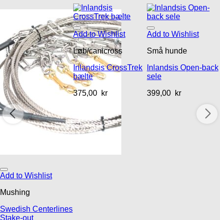
Add to Wishlist
Add to Wishlist
Løb/canicross
Små hunde
Inlandsis CrossTrek
Inlandsis Open-back
bælte
sele
375,00
kr
399,00
kr
Add to Wishlist
Mushing
Swedish Centerlines
Stake-out