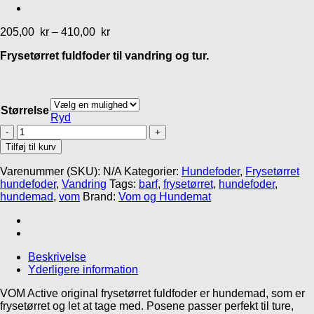
Inlandsis Aircross
Kronch The Original
2.0 canicross bælte
godbidder
205,00
kr
–
410,00
kr
525,00
kr
39,95
kr
Frysetørret fuldfoder til vandring og tur.
Størrelse
Ryd
VOM
Active
Tilføj til kurv
original
frysetørret
Add to Wishlist
Varenummer (SKU):
N/A
Kategorier:
Hundefoder
,
Frysetørret
fuldfoder
hundefoder
,
Vandring
Tags:
barf
,
frysetørret
,
hundefoder
,
antal
Liner med elastik
hundemad
,
vom
Brand:
Vom og Hundemat
Inlandsis Crosser 2
canicross line
249,00
kr
Beskrivelse
Gå til kurv
Fortsæt med at handle
Yderligere information
VOM Active original frysetørret fuldfoder er hundemad, som er
frysetørret og let at tage med. Posene passer perfekt til ture,