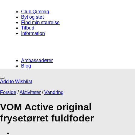
Club Qimmiq
Byt og støt
Find min størrelse
Tilbud
Information
Ambassadører
Blog
Add to Wishlist
Måske kunne nogle af disse produkter
have din interesse?
Forside
/
Aktiviteter
/
Vandring
VOM Active original
frysetørret fuldfoder
Add to Wishlist
Add to Wishlist
Løbebælter
Hverdag