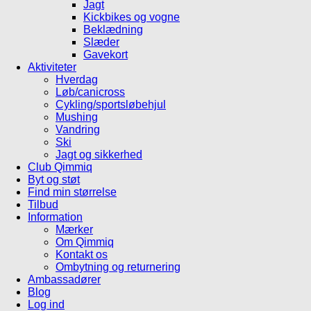
Jagt
Kickbikes og vogne
Beklædning
Slæder
Gavekort
Aktiviteter
Hverdag
Løb/canicross
Cykling/sportsløbehjul
Mushing
Vandring
Ski
Jagt og sikkerhed
Club Qimmiq
Byt og støt
Find min størrelse
Tilbud
Information
Mærker
Om Qimmiq
Kontakt os
Ombytning og returnering
Ambassadører
Blog
Log ind