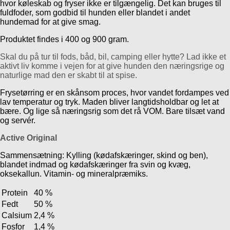
hvor køleskab og fryser ikke er tilgængelig. Det kan bruges til
fuldfoder, som godbid til hunden eller blandet i andet
hundemad for at give smag.
Produktet findes i 400 og 900 gram.
Skal du på tur til fods, båd, bil, camping eller hytte? Lad ikke et
aktivt liv komme i vejen for at give hunden den næringsrige og
naturlige mad den er skabt til at spise.
Frysetørring er en skånsom proces, hvor vandet fordampes ved
lav temperatur og tryk. Maden bliver langtidsholdbar og let at
bære. Og lige så næringsrig som det rå VOM. Bare tilsæt vand
og servér.
Active Original
Sammensætning: Kylling (kødafskæringer, skind og ben),
blandet indmad og kødafskæringer fra svin og kvæg,
oksekallun. Vitamin- og mineralpræmiks.
Protein
40 %
Fedt
50 %
Calsium
2,4 %
Fosfor
1,4 %