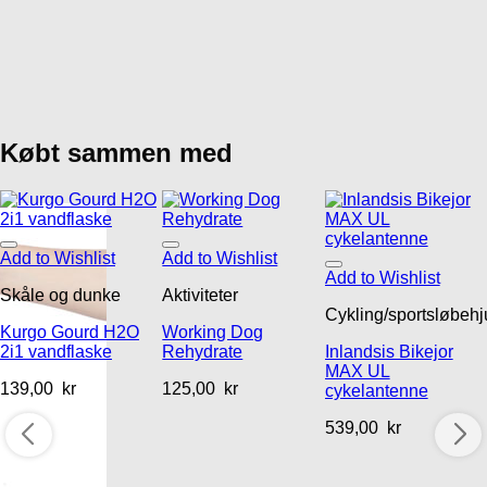
Købt sammen med
Add to Wishlist
Add to Wishlist
Add to Wishlist
Skåle og dunke
Aktiviteter
Cykling/sportsløbehj
Kurgo Gourd H2O
Working Dog
2i1 vandflaske
Rehydrate
Inlandsis Bikejor
MAX UL
139,00
kr
125,00
kr
cykelantenne
539,00
kr