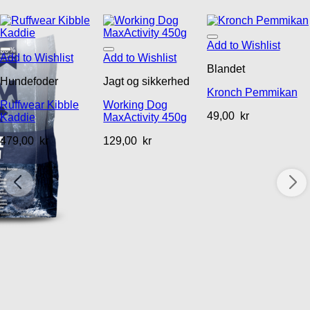
Add to Wishlist
Add to Wishlist
Add to Wishlist
Blandet
Hundefoder
Jagt og sikkerhed
Kronch Pemmikan
Ruffwear Kibble
Working Dog
49,00
kr
Kaddie
MaxActivity 450g
479,00
kr
129,00
kr