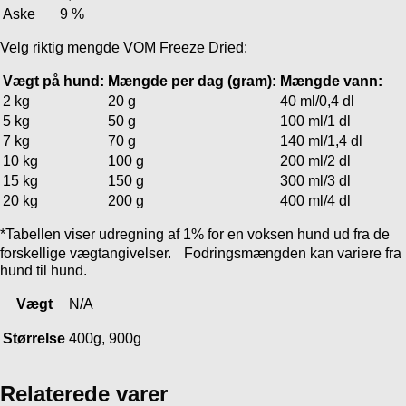
Aske
9 %
Velg riktig mengde VOM Freeze Dried:
Vægt på hund:
Mængde per dag (gram):
Mængde vann:
2 kg
20 g
40 ml/0,4 dl
5 kg
50 g
100 ml/1 dl
7 kg
70 g
140 ml/1,4 dl
10 kg
100 g
200 ml/2 dl
15 kg
150 g
300 ml/3 dl
20 kg
200 g
400 ml/4 dl
*Tabellen viser udregning af 1% for en voksen hund ud fra de
forskellige vægtangivelser. Fodringsmængden kan variere fra
hund til hund.
Vægt
N/A
Størrelse
400g, 900g
Relaterede varer