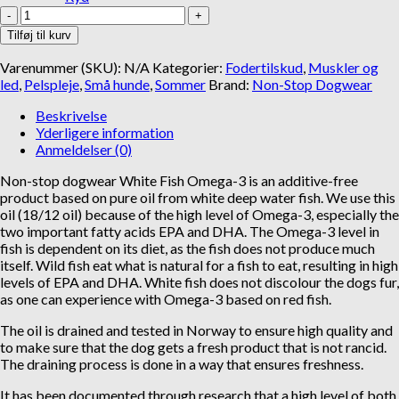
White
Gå til kurv
Fortsæt med at handle
Fish
Tilføj til kurv
Omega-
3
Varenummer (SKU):
N/A
Kategorier:
Fodertilskud
,
Muskler og
Oil
led
,
Pelspleje
,
Små hunde
,
Sommer
Brand:
Non-Stop Dogwear
antal
Beskrivelse
Yderligere information
Anmeldelser (0)
Non-stop dogwear White Fish Omega-3 is an additive-free
product based on pure oil from white deep water fish. We use this
oil (18/12 oil) because of the high level of Omega-3, especially the
two important fatty acids EPA and DHA. The Omega-3 level in
fish is dependent on its diet, as the fish does not produce much
itself. Wild fish eat what is natural for a fish to eat, resulting in high
levels of EPA and DHA. White fish does not discolour the dogs fur,
as one can experience with Omega-3 based on red fish.
The oil is drained and tested in Norway to ensure high quality and
to make sure that the dog gets a fresh product that is not rancid.
The draining process is done in a way that ensures freshness.
It has been documented through research that a high level of both