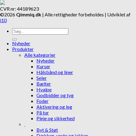
CVR nr: 44189623
©2026
Qimmiq.dk
| Alle rettigheder forbeholdes | Udviklet af
i10
Søg
efter:
Nyheder
Produkter
Alle kategorier
Nyheder
Kurser
Hålsbånd og liner
Seler
Bælter
Hvalpe
Godbidder og tyg
Foder
Aktivering og leg
På tur
Pleje og sikkerhed
Byt & Støt
Dækken, veste og jakker