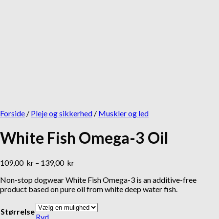
Add to Wishlist
Add to Wishlist
Godbidder og tyg
Løb/canicross
Lakse Kronch
Inlandsis CrossTrek
Lakseskind
bælte
32,95
kr
375,00
kr
Forside
/
Pleje og sikkerhed
/
Muskler og led
White Fish Omega-3 Oil
Add to Wishlist
109,00
kr
–
139,00
kr
Gåliner
Non-stop dogwear White Fish Omega-3 is an additive-free
product based on pure oil from white deep water fish.
MR Koppel SML Line
Størrelse
439,00
kr
Ryd