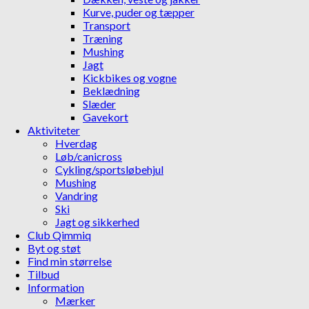
Kurve, puder og tæpper
Transport
Træning
Mushing
Jagt
Kickbikes og vogne
Beklædning
Slæder
Gavekort
Aktiviteter
Hverdag
Løb/canicross
Cykling/sportsløbehjul
Mushing
Vandring
Ski
Jagt og sikkerhed
Club Qimmiq
Byt og støt
Find min størrelse
Tilbud
Information
Mærker