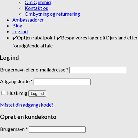
Om Qimmiq
Kontakt os
Ombytning og returnering
Ambassadører
Blog
Log ind
✔️Optjen rabatpoint ✔️Besøg vores lager på Djursland efter
forudgående aftale
Log ind
Brugernavn eller e-mailadresse
*
Adgangskode
*
Husk mig
Log ind
Mistet din adgangskode?
Opret en kundekonto
Brugernavn
*