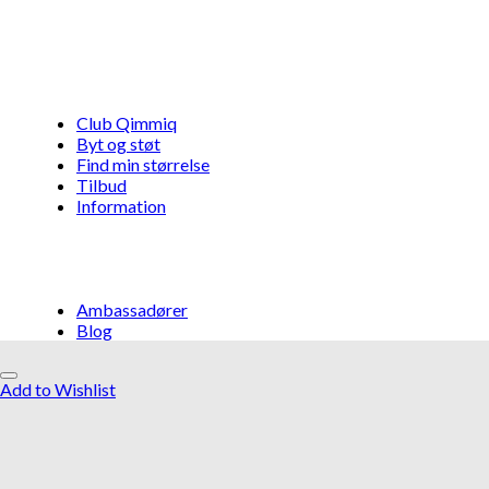
Club Qimmiq
Byt og støt
Find min størrelse
Tilbud
Information
Ambassadører
Blog
Add to Wishlist
Måske kunne nogle af disse produkter
have din interesse?