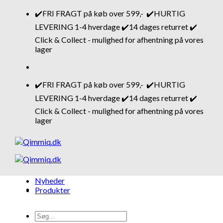
Fortsæt
✔️FRI FRAGT på køb over 599,- ✔️HURTIG
til
LEVERING 1-4 hverdage ✔️14 dages returret ✔️
indhold
Click & Collect - mulighed for afhentning på vores
lager
✔️FRI FRAGT på køb over 599,- ✔️HURTIG
LEVERING 1-4 hverdage ✔️14 dages returret ✔️
Click & Collect - mulighed for afhentning på vores
lager
Nyheder
Produkter
Søg