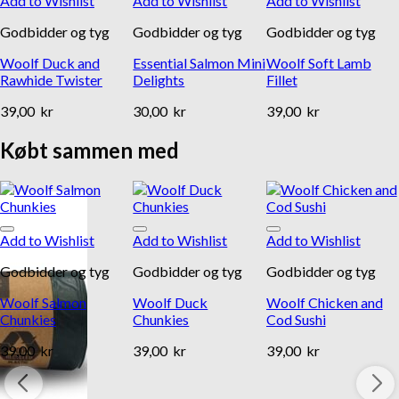
Add to Wishlist
Add to Wishlist
Add to Wishlist
Godbidder og tyg
Godbidder og tyg
Godbidder og tyg
Woolf Duck and
Essential Salmon Mini
Woolf Soft Lamb
Rawhide Twister
Delights
Fillet
39,00
kr
30,00
kr
39,00
kr
Købt sammen med
Add to Wishlist
Add to Wishlist
Add to Wishlist
Godbidder og tyg
Godbidder og tyg
Godbidder og tyg
Woolf Salmon
Woolf Duck
Woolf Chicken and
Chunkies
Chunkies
Cod Sushi
39,00
kr
39,00
kr
39,00
kr