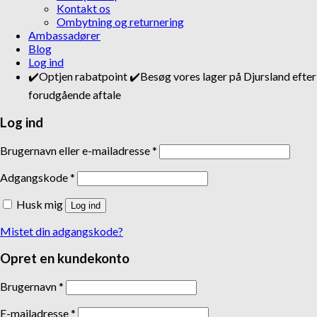
Kontakt os
Ombytning og returnering
Ambassadører
Blog
Log ind
✔️Optjen rabatpoint ✔️Besøg vores lager på Djursland efter
forudgående aftale
Log ind
Brugernavn eller e-mailadresse
*
Adgangskode
*
Husk mig
Log ind
Mistet din adgangskode?
Opret en kundekonto
Brugernavn
*
E-mailadresse
*