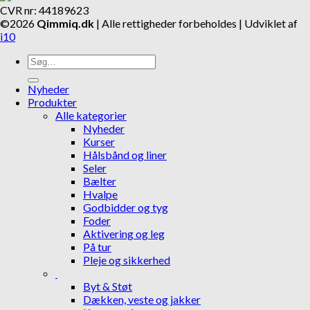
CVR nr: 44189623
©2026
Qimmiq.dk
| Alle rettigheder forbeholdes | Udviklet af
i10
Søg
efter:
Nyheder
Produkter
Alle kategorier
Nyheder
Kurser
Hålsbånd og liner
Seler
Bælter
Hvalpe
Godbidder og tyg
Foder
Aktivering og leg
På tur
Pleje og sikkerhed
Byt & Støt
Dækken, veste og jakker