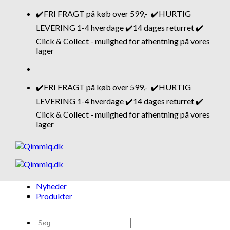
Fortsæt
✔️FRI FRAGT på køb over 599,- ✔️HURTIG
til
LEVERING 1-4 hverdage ✔️14 dages returret ✔️
indhold
Click & Collect - mulighed for afhentning på vores
lager
✔️FRI FRAGT på køb over 599,- ✔️HURTIG
LEVERING 1-4 hverdage ✔️14 dages returret ✔️
Click & Collect - mulighed for afhentning på vores
lager
Nyheder
Produkter
Søg