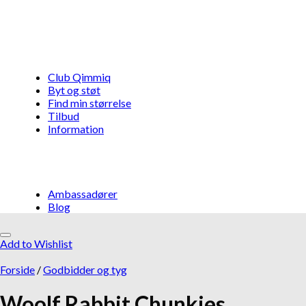
Club Qimmiq
Byt og støt
Find min størrelse
Tilbud
Information
Ambassadører
Blog
Add to Wishlist
Måske kunne nogle af disse produkter
have din interesse?
Forside
/
Godbidder og tyg
Woolf Rabbit Chunkies