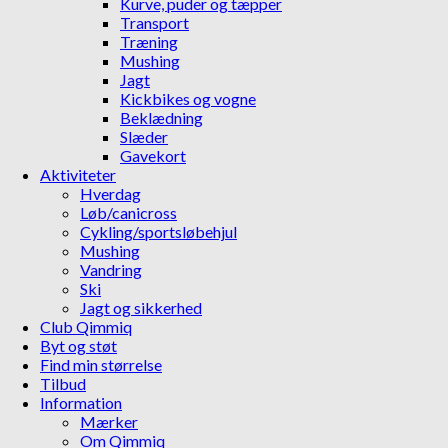
Kurve, puder og tæpper
Transport
Træning
Mushing
Jagt
Kickbikes og vogne
Beklædning
Slæder
Gavekort
Aktiviteter
Hverdag
Løb/canicross
Cykling/sportsløbehjul
Mushing
Vandring
Ski
Jagt og sikkerhed
Club Qimmiq
Byt og støt
Find min størrelse
Tilbud
Information
Mærker
Om Qimmiq