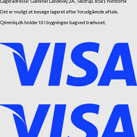
Lageradresse: Gammel Landevej 2A, Tøstrup, 8581 Nimtofte
Det er muligt at besøge lageret efter forudgående aftale.
Qimmiq.dk holder til i bygningen bagved træhuset.