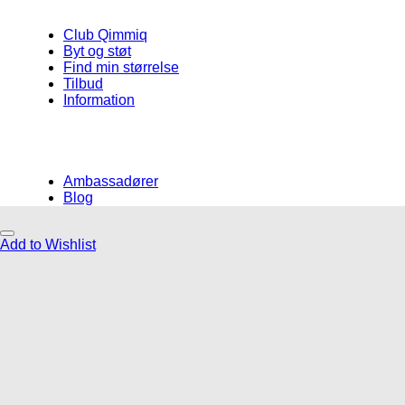
Club Qimmiq
Byt og støt
Find min størrelse
Tilbud
Information
Ambassadører
Blog
Add to Wishlist
Måske kunne nogle af disse produkter
have din interesse?
Add to Wishlist
Add to Wishlist
Add to Wishlist
Hverdag
Godbidder og tyg