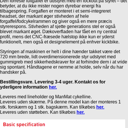
Den forreste luftgaffel er udstyret med en lockout på styret – det
betyder, at du ikke mister nogen dyrebar energi fra
tilbagespring. Forgaflen er monteret i et semi-integreret
headset, der markant øger stivheden af ​​hele
forgaffel/fodcykelrammen og giver også en mere præcis
styrerespons. Stivheden af ​​sjette generations stel er også
blevet markant øget. Dækoverfladen har fået en ny central
profil, mens det CNC-fræsede hælstop ikke kun er yderst
funktionelt, men også et designelement på enhver kickbike.
Styringen af ​​maskinen er helt i dine hænder takket være det
720 mm brede, lidt overdimensionerede styr udstyret med
gummigreb med sikkerhedskraver for at forhindre dem i at vride
sig spontant. Håndtagene er nemme at holde, selv når du har
handsker på.
Bestillingsvare. Levering 3-4 uger. Kontakt os for
yderligere information
her.
Leveres med lineholder og ManMat cykelline.
Leveres uden skærme. På denne model kan der monteres 1
stk. forskærm og 1 stk. bagskærm. Kan tilkøbes
her.
Leveres uden støtteben. Kan tilkøbes
her.