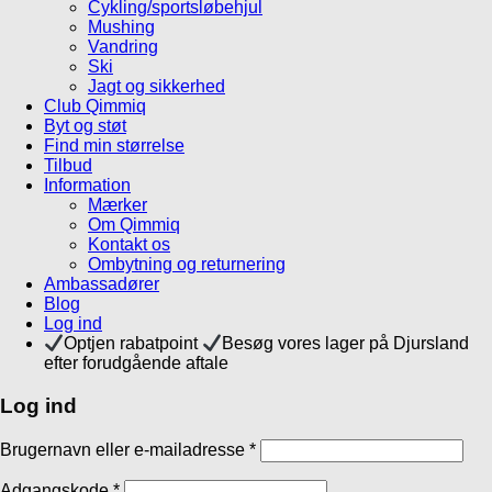
Cykling/sportsløbehjul
Mushing
Vandring
Ski
Jagt og sikkerhed
Club Qimmiq
Byt og støt
Find min størrelse
Tilbud
Information
Mærker
Om Qimmiq
Kontakt os
Ombytning og returnering
Ambassadører
Blog
Log ind
Optjen rabatpoint
Besøg vores lager på Djursland
efter forudgående aftale
Log ind
Brugernavn eller e-mailadresse
*
Adgangskode
*