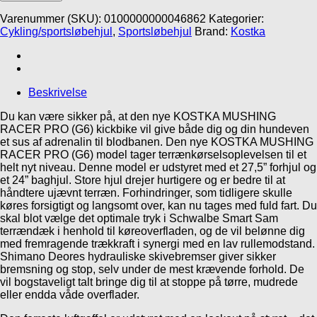
RACER
PRO
Varenummer (SKU):
0100000000046862
Kategorier:
(G6)
Cykling/sportsløbehjul
,
Sportsløbehjul
Brand:
Kostka
antal
Beskrivelse
Du kan være sikker på, at den nye KOSTKA MUSHING
RACER PRO (G6) kickbike vil give både dig og din hundeven
et sus af adrenalin til blodbanen. Den nye KOSTKA MUSHING
RACER PRO (G6) model tager terrænkørselsoplevelsen til et
helt nyt niveau. Denne model er udstyret med et 27,5” forhjul og
et 24” baghjul. Store hjul drejer hurtigere og er bedre til at
håndtere ujævnt terræn. Forhindringer, som tidligere skulle
køres forsigtigt og langsomt over, kan nu tages med fuld fart. Du
skal blot vælge det optimale tryk i Schwalbe Smart Sam
terrændæk i henhold til køreoverfladen, og de vil belønne dig
med fremragende trækkraft i synergi med en lav rullemodstand.
Shimano Deores hydrauliske skivebremser giver sikker
bremsning og stop, selv under de mest krævende forhold. De
vil bogstaveligt talt bringe dig til at stoppe på tørre, mudrede
eller endda våde overflader.