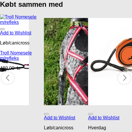
Købt sammen med
Add to Wishlist
Løb/canicross
Troll Nomesele
m/refleks
489,00
kr
Add to Wishlist
Add to Wishlist
Løb/canicross
Hverdag