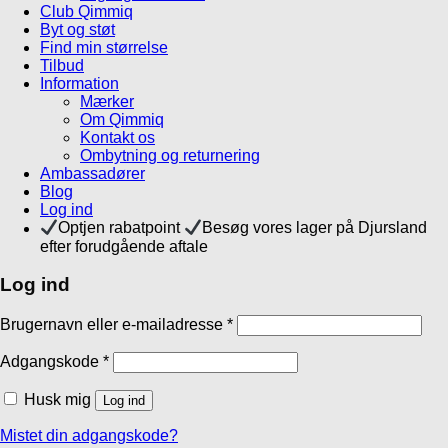
Club Qimmiq
Byt og støt
Find min størrelse
Tilbud
Information
Mærker
Om Qimmiq
Kontakt os
Ombytning og returnering
Ambassadører
Blog
Log ind
Optjen rabatpoint
Besøg vores lager på Djursland
efter forudgående aftale
Log ind
Brugernavn eller e-mailadresse
*
Adgangskode
*
Husk mig
Log ind
Mistet din adgangskode?