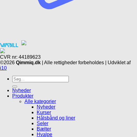
CVR nr: 44189623
©2026
Qimmiq.dk
| Alle rettigheder forbeholdes | Udviklet af
i10
Søg
efter:
Nyheder
Produkter
Alle kategorier
Nyheder
Kurser
Hålsbånd og liner
Seler
Bælter
Hvalpe