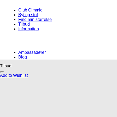
Club Qimmiq
Byt og støt
Find min størrelse
Tilbud
Information
Ambassadører
Blog
Tilbud
Måske kunne nogle af disse produkter
Add to Wishlist
have din interesse?
Add to Wishlist
Add to Wishlist
Add to Wishlist
Gåliner
Godbidder og tyg