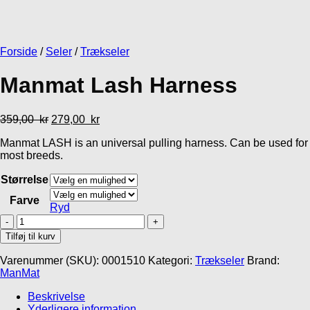
Gå- og Løbeseler
MR Koppel SML
Lakse Kronch
Line
Lakseskind
Non-stop Dogwear
Rush harness
439,00
kr
32,95
kr
Forside
/
Seler
/
Trækseler
569,00
kr
Manmat Lash Harness
359,00
kr
279,00
kr
Manmat LASH is an universal pulling harness. Can be used for
most breeds.
Størrelse
Farve
Ryd
Manmat
Lash
Tilføj til kurv
Harness
antal
Varenummer (SKU):
0001510
Kategori:
Trækseler
Brand:
Gå til kurv
Fortsæt med at handle
ManMat
Beskrivelse
Yderligere information