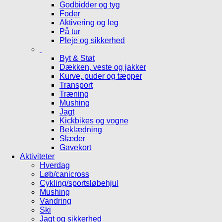
Godbidder og tyg
Foder
Aktivering og leg
På tur
Pleje og sikkerhed
Byt & Støt
Dækken, veste og jakker
Kurve, puder og tæpper
Transport
Træning
Mushing
Jagt
Kickbikes og vogne
Beklædning
Slæder
Gavekort
Aktiviteter
Hverdag
Løb/canicross
Cykling/sportsløbehjul
Mushing
Vandring
Ski
Jagt og sikkerhed