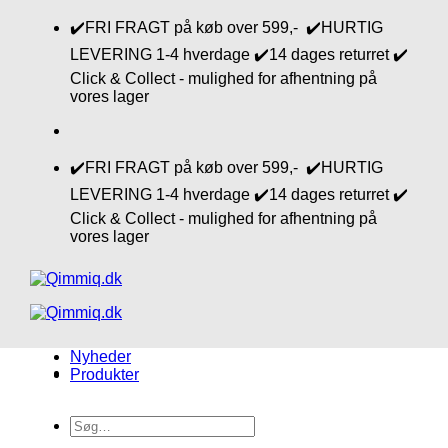
Fortsæt
✔️FRI FRAGT på køb over 599,- ✔️HURTIG
til
LEVERING 1-4 hverdage ✔️14 dages returret ✔️
indhold
Click & Collect - mulighed for afhentning på
vores lager
✔️FRI FRAGT på køb over 599,- ✔️HURTIG
LEVERING 1-4 hverdage ✔️14 dages returret ✔️
Click & Collect - mulighed for afhentning på
vores lager
Nyheder
Produkter
Søg
efter: