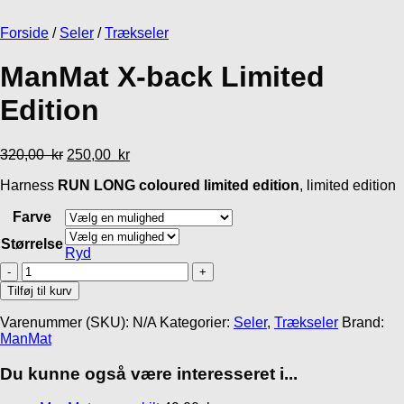
Gåliner
Godbidder og tyg
Forside
/
Seler
/
Trækseler
MR Koppel SML Line
Lakse Kronch Lakseskind
439,00
kr
32,95
kr
ManMat X-back Limited
Edition
320,00
kr
250,00
kr
Harness
RUN LONG coloured limited edition
, limited edition
Farve
Størrelse
Ryd
ManMat
X-
Tilføj til kurv
back
Limited
Varenummer (SKU):
N/A
Kategorier:
Seler
,
Trækseler
Brand:
Edition
ManMat
antal
Du kunne også være interesseret i...
Gå til kurv
Fortsæt med at handle