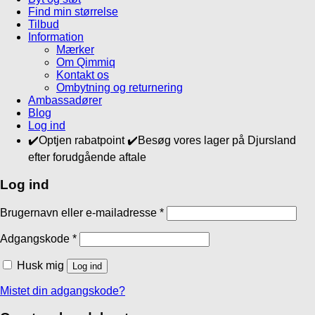
Find min størrelse
Tilbud
Information
Mærker
Om Qimmiq
Kontakt os
Ombytning og returnering
Ambassadører
Blog
Log ind
✔️Optjen rabatpoint ✔️Besøg vores lager på Djursland
efter forudgående aftale
Log ind
Brugernavn eller e-mailadresse
*
Adgangskode
*
Husk mig
Log ind
Mistet din adgangskode?