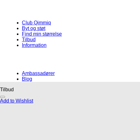
Club Qimmiq
Byt og støt
Find min størrelse
Tilbud
Information
Ambassadører
Blog
Tilbud
Måske kunne nogle af disse produkter
Add to Wishlist
have din interesse?
Add to Wishlist
Add to Wishlist