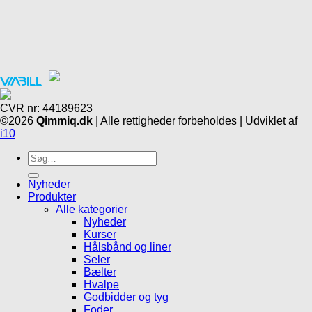
CVR nr: 44189623
©2026
Qimmiq.dk
| Alle rettigheder forbeholdes | Udviklet af
i10
Søg
efter:
Nyheder
Produkter
Alle kategorier
Nyheder
Kurser
Hålsbånd og liner
Seler
Bælter
Hvalpe
Godbidder og tyg
Foder