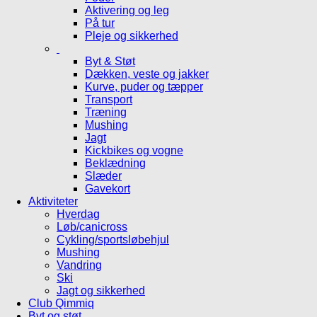
Aktivering og leg
På tur
Pleje og sikkerhed
Byt & Støt
Dækken, veste og jakker
Kurve, puder og tæpper
Transport
Træning
Mushing
Jagt
Kickbikes og vogne
Beklædning
Slæder
Gavekort
Aktiviteter
Hverdag
Løb/canicross
Cykling/sportsløbehjul
Mushing
Vandring
Ski
Jagt og sikkerhed
Club Qimmiq
Byt og støt