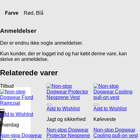
Farve
Rød, Blå
Anmeldelser
Der er endnu ikke nogle anmeldelser.
Kun kunder, der er logget ind og har købt denne vare, kan
skrive en anmeldelse.
Relaterede varer
Tilbud
Add to Wishlist
Add to Wishlist
Add to Wishlist
Jagt og sikkerhed
Køleveste
Hverdag
Non-stop Dogwear
Non-stop Dogwear
Non-stop Dogwear
Protector Neoprene
Cooling pull-on vest