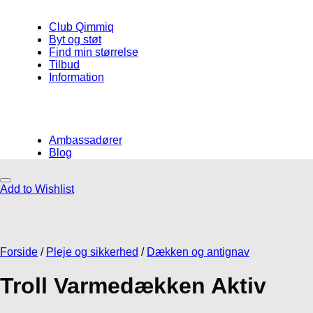
Club Qimmiq
Byt og støt
Find min størrelse
Tilbud
Information
Ambassadører
Blog
Add to Wishlist
Måske kunne nogle af disse produkter
have din interesse?
Forside
/
Pleje og sikkerhed
/
Dækken og antignav
Troll Varmedækken Aktiv
Add to Wishlist
Add to Wishlist
Løb/canicross
Små hunde