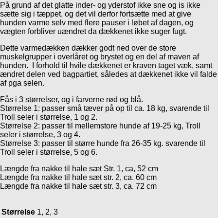
På grund af det glatte inder- og yderstof ikke sne og is ikke
sætte sig i tæppet, og det vil derfor fortsætte med at give
hunden varme selv med flere pauser i løbet af dagen, og
vægten forbliver uændret da dækkenet ikke suger fugt.
Dette varmedækken dækker godt ned over de store
muskelgrupper i overlåret og brystet og en del af maven af
hunden. I forhold til hvile dækkenet er kraven taget væk, samt
ændret delen ved bagpartiet, således at dækkenet ikke vil falde
af pga selen.
Fås i 3 størrelser, og i farverne rød og blå.
Størrelse 1: passer små tæver på op til ca. 18 kg, svarende til
Troll seler i størrelse, 1 og 2.
Størrelse 2: passer til mellemstore hunde af 19-25 kg, Troll
seler i størrelse, 3 og 4.
Størrelse 3: passer til større hunde fra 26-35 kg. svarende til
Troll seler i størrelse, 5 og 6.
Længde fra nakke til hale sæt Str. 1, ca, 52 cm
Længde fra nakke til hale sæt str. 2, ca. 60 cm
Længde fra nakke til hale sæt str. 3, ca. 72 cm
Størrelse
1, 2, 3