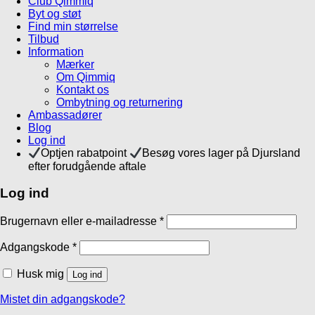
Club Qimmiq
Byt og støt
Find min størrelse
Tilbud
Information
Mærker
Om Qimmiq
Kontakt os
Ombytning og returnering
Ambassadører
Blog
Log ind
Optjen rabatpoint
Besøg vores lager på Djursland
efter forudgående aftale
Log ind
Brugernavn eller e-mailadresse
*
Adgangskode
*
Husk mig
Log ind
Mistet din adgangskode?