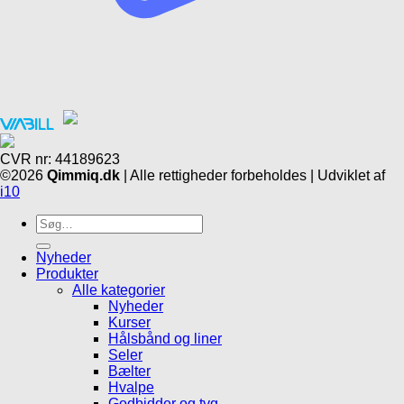
CVR nr: 44189623
©2026
Qimmiq.dk
| Alle rettigheder forbeholdes | Udviklet af
i10
Søg
efter:
Nyheder
Produkter
Alle kategorier
Nyheder
Kurser
Hålsbånd og liner
Seler
Bælter
Hvalpe
Godbidder og tyg