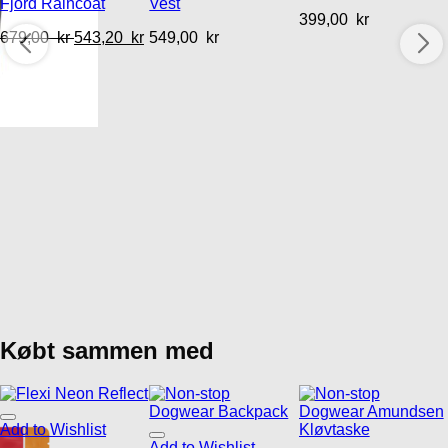
Fjord Raincoat
Vest
399,00
kr
679,00
kr
543,20
kr
549,00
kr
Købt sammen med
Add to Wishlist
Add to Wishlist