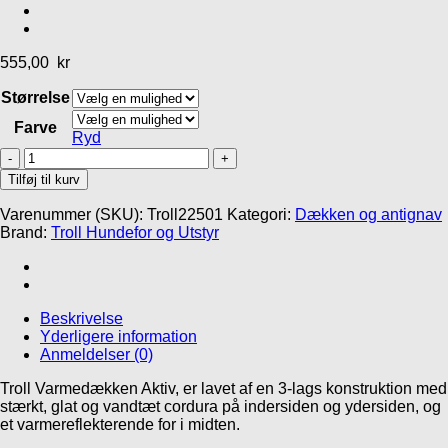
Inlandsis CrossTrek
Inlandsis Open-back
bælte
sele
555,00
kr
375,00
kr
399,00
kr
Størrelse
Farve
Ryd
Troll
Varmedækken
Tilføj til kurv
Aktiv
antal
Varenummer (SKU):
Troll22501
Kategori:
Dækken og antignav
Brand:
Troll Hundefor og Utstyr
Add to Wishlist
Gåliner
MR Koppel SML
Beskrivelse
Line
Yderligere information
Anmeldelser (0)
439,00
kr
Troll Varmedækken Aktiv, er lavet af en 3-lags konstruktion med
Gå til kurv
Fortsæt med at handle
stærkt, glat og vandtæt cordura på indersiden og ydersiden, og
et varmereflekterende for i midten.