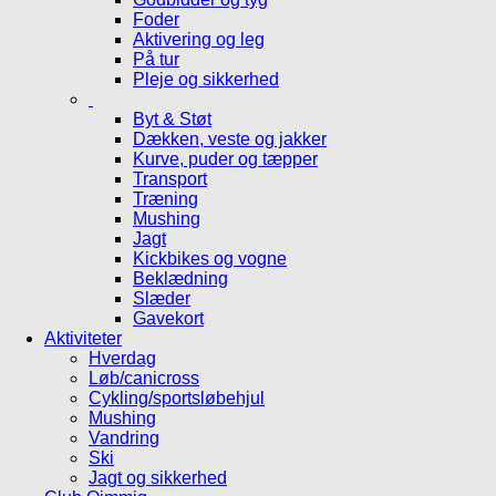
Foder
Aktivering og leg
På tur
Pleje og sikkerhed
Byt & Støt
Dækken, veste og jakker
Kurve, puder og tæpper
Transport
Træning
Mushing
Jagt
Kickbikes og vogne
Beklædning
Slæder
Gavekort
Aktiviteter
Hverdag
Løb/canicross
Cykling/sportsløbehjul
Mushing
Vandring
Ski
Jagt og sikkerhed