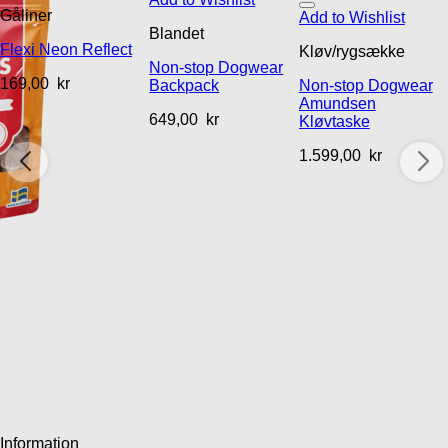
Gåliner
Add to Wishlist
Blandet
Flexi Neon Reflect
Kløv/rygsække
Non-stop Dogwear
169,00
kr
Backpack
Non-stop Dogwear
Amundsen
649,00
kr
Kløvtaske
1.599,00
kr
Information