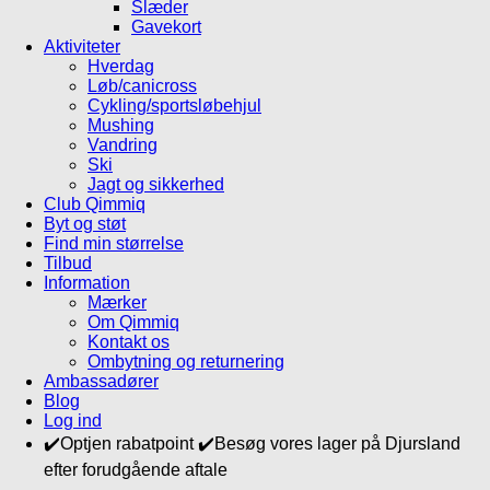
Slæder
Gavekort
Aktiviteter
Hverdag
Løb/canicross
Cykling/sportsløbehjul
Mushing
Vandring
Ski
Jagt og sikkerhed
Club Qimmiq
Byt og støt
Find min størrelse
Tilbud
Information
Mærker
Om Qimmiq
Kontakt os
Ombytning og returnering
Ambassadører
Blog
Log ind
✔️Optjen rabatpoint ✔️Besøg vores lager på Djursland
efter forudgående aftale