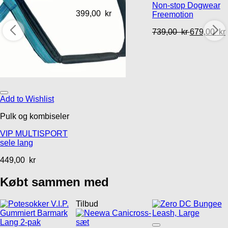
Non-stop Dogwear
399,00
kr
Freemotion
739,00
kr
679,00
kr
Add to Wishlist
Pulk og kombiseler
VIP MULTISPORT
sele lang
449,00
kr
Købt sammen med
Tilbud