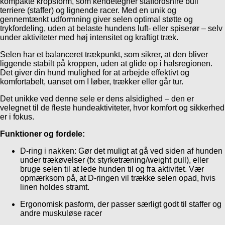
kompakte kropsform, som kendetegner staffordshire bull
terriere (staffer) og lignende racer. Med en unik og
gennemtænkt udformning giver selen optimal støtte og
trykfordeling, uden at belaste hundens luft- eller spiserør – selv
under aktiviteter med høj intensitet og kraftigt træk.
Selen har et balanceret trækpunkt, som sikrer, at den bliver
liggende stabilt på kroppen, uden at glide op i halsregionen.
Det giver din hund mulighed for at arbejde effektivt og
komfortabelt, uanset om I løber, trækker eller går tur.
Det unikke ved denne sele er dens alsidighed – den er
velegnet til de fleste hundeaktiviteter, hvor komfort og sikkerhed
er i fokus.
Funktioner og fordele:
D-ring i nakken: Gør det muligt at gå ved siden af hunden
under trækøvelser (fx styrketræning/weight pull), eller
bruge selen til at lede hunden til og fra aktivitet. Vær
opmærksom på, at D-ringen vil trække selen opad, hvis
linen holdes stramt.
Ergonomisk pasform, der passer særligt godt til staffer og
andre muskuløse racer