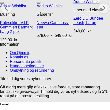
Add to Wishlist
Add to Wishlist
Add to Wishlist
Liner med elastik
Mushing
Gåbælter
Zero DC Bungee
Potesokker V.I.P.
Neewa Canicross-
Leash, Large
Gummiert Barmark
sæt
349,00
kr
Lang 2-pak
578,00
kr
549,00
kr
129,00
kr
Information
Om Qimmiq
Kontakt os
Persondata politik
Handelsbetingelser
Ombytning og returnering
Tilmeld dig vores nyhedsbrev
Gå aldrig mere glip af eksklusive fordele, store rabatter og
fantastiske giveaways! Tilmeld dig vores nyhedsbrev og få 5%
rabat på din næste bestilling.
Email