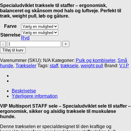
Specialudviklet træksele til staffer – ergonomisk,
balanceret og skånsom mod hals og luftveje. Perfekt til
træk, weight pull, løb og gåture.
Farve
Størrelse
Ryd
VIP
Multisport
Tilføj til kurv
STAFF
sele
Varenummer (SKU):
N/A
Kategorier:
Pulk og kombiseler
,
Små
antal
hunde
,
Trækseler
Tags:
staff
,
træksele
,
weight pull
Brand:
V.I.P
Beskrivelse
Yderligere information
VIP Multisport STAFF sele – Specialudviklet sele til staffer –
ergonomisk, sikker og alsidig træksele til muskuløse
hunde.
Denne trækselen er specialdesignet til den kraftige og