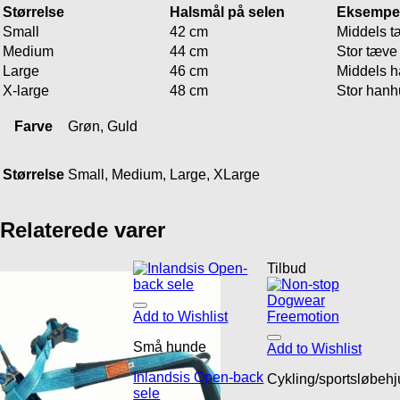
Størrelse
Halsmål på selen
Eksempe
Small
42 cm
Middels 
Medium
44 cm
Stor tæve
Large
46 cm
Middels 
X-large
48 cm
Stor han
Farve
Grøn, Guld
Størrelse
Small, Medium, Large, XLarge
Relaterede varer
Tilbud
Add to Wishlist
Små hunde
Add to Wishlist
Inlandsis Open-back
Cykling/sportsløbehj
sele