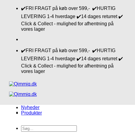
Fortsæt
✔️FRI FRAGT på køb over 599,- ✔️HURTIG
til
LEVERING 1-4 hverdage ✔️14 dages returret ✔️
indhold
Click & Collect - mulighed for afhentning på
vores lager
✔️FRI FRAGT på køb over 599,- ✔️HURTIG
LEVERING 1-4 hverdage ✔️14 dages returret ✔️
Click & Collect - mulighed for afhentning på
vores lager
Nyheder
Produkter
Søg
efter: