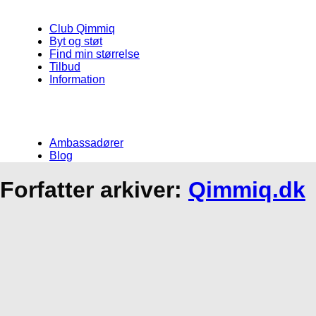
Club Qimmiq
Byt og støt
Find min størrelse
Tilbud
Information
Ambassadører
Blog
Forfatter arkiver:
Qimmiq.dk