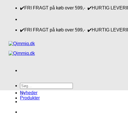
Fortsæt
✔️FRI FRAGT på køb over 599,- ✔️HURTIG LEVERING 1-
til
indhold
✔️FRI FRAGT på køb over 599,- ✔️HURTIG LEVERING 1-
Søg
efter:
Nyheder
Produkter