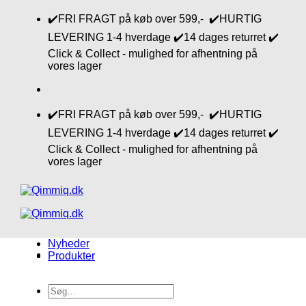
Fortsæt
✔️FRI FRAGT på køb over 599,- ✔️HURTIG
til
LEVERING 1-4 hverdage ✔️14 dages returret ✔️
indhold
Click & Collect - mulighed for afhentning på
vores lager
✔️FRI FRAGT på køb over 599,- ✔️HURTIG
LEVERING 1-4 hverdage ✔️14 dages returret ✔️
Click & Collect - mulighed for afhentning på
vores lager
Nyheder
Produkter
Søg
efter: