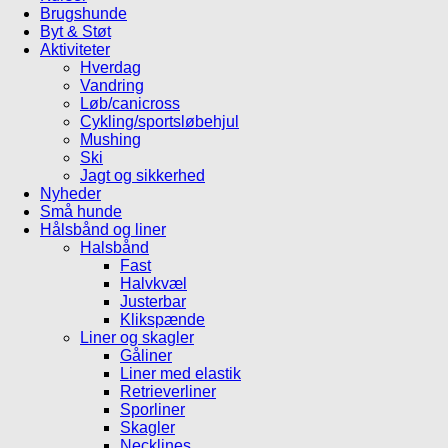
Brugshunde
Byt & Støt
Aktiviteter
Hverdag
Vandring
Løb/canicross
Cykling/sportsløbehjul
Mushing
Ski
Jagt og sikkerhed
Nyheder
Små hunde
Hålsbånd og liner
Halsbånd
Fast
Halvkvæl
Justerbar
Klikspænde
Liner og skagler
Gåliner
Liner med elastik
Retrieverliner
Sporliner
Skagler
Necklines