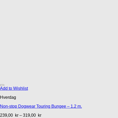
Add to Wishlist
Hverdag
Non-stop Dogwear Touring Bungee – 1.2 m.
239,00
kr
–
319,00
kr