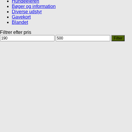
Hundeejeren
Bøger og information
Diverse udstyr
Gavekort
Blandet
Filtrer efter pris
Mindste
Højeste
Filter
pris
pris