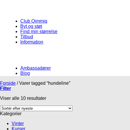
Club Qimmiq
Byt og støt
Find min størrelse
Tilbud
Information
Ambassadører
Blog
Forside
/
Varer tagged “hundeline”
Filter
Viser alle 10 resultater
Kategorier
Vinter
Kurser