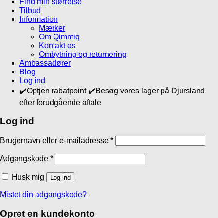
Find min størrelse
Tilbud
Information
Mærker
Om Qimmiq
Kontakt os
Ombytning og returnering
Ambassadører
Blog
Log ind
✔️Optjen rabatpoint ✔️Besøg vores lager på Djursland
efter forudgående aftale
Log ind
Brugernavn eller e-mailadresse
*
Adgangskode
*
Husk mig
Log ind
Mistet din adgangskode?
Opret en kundekonto