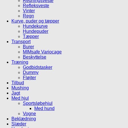
Redningsveste
Refleksveste
Vinter
Regn
Kurve, puder og tæpper
Hundekurve
Hundepuder
Tæpper
Transport
Burer
MIMsafe Variocage
Beskyttelse
Træning
Godbidstasker
Dummy
Fløjter
Tilbud
Mushing
Jagt
Med hjul
Sportsløbehjul
Med hund
Vogne
Beklædning
Slæder