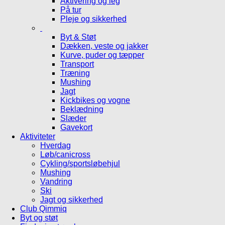
Aktivering og leg
På tur
Pleje og sikkerhed
Byt & Støt
Dækken, veste og jakker
Kurve, puder og tæpper
Transport
Træning
Mushing
Jagt
Kickbikes og vogne
Beklædning
Slæder
Gavekort
Aktiviteter
Hverdag
Løb/canicross
Cykling/sportsløbehjul
Mushing
Vandring
Ski
Jagt og sikkerhed
Club Qimmiq
Byt og støt