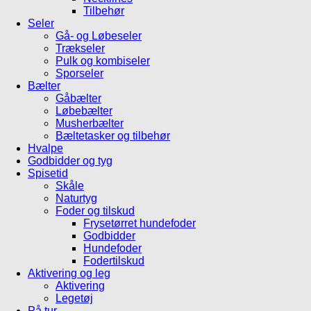
Tilbehør
Seler
Gå- og Løbeseler
Trækseler
Pulk og kombiseler
Sporseler
Bælter
Gåbælter
Løbebælter
Musherbælter
Bæltetasker og tilbehør
Hvalpe
Godbidder og tyg
Spisetid
Skåle
Naturtyg
Foder og tilskud
Frysetørret hundefoder
Godbidder
Hundefoder
Fodertilskud
Aktivering og leg
Aktivering
Legetøj
På tur