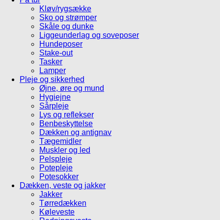
Kløv/rygsække
Sko og strømper
Skåle og dunke
Liggeunderlag og soveposer
Hundeposer
Stake-out
Tasker
Lamper
Pleje og sikkerhed
Øjne, øre og mund
Hygiejne
Sårpleje
Lys og reflekser
Benbeskyttelse
Dækken og antignav
Tægemidler
Muskler og led
Pelspleje
Potepleje
Potesokker
Dækken, veste og jakker
Jakker
Tørredækken
Køleveste