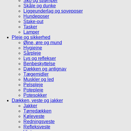
Sko og strømper
Skåle og dunke
Liggeunderlag og soveposer
Hundeposer
Stake-out
Tasker
Lamper
Pleje og sikkerhed
Øjne, øre og mund
Hygiejne
Sårpleje
Lys og reflekser
Benbeskyttelse
Dækken og antignav
Tægemidler
Muskler og led
Pelspleje
Potepleje
Potesokker
Dækken, veste og jakker
Jakker
Tørredækken
Køleveste
Redningsveste
Refleksveste