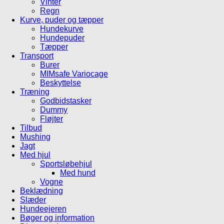
Vinter
Regn
Kurve, puder og tæpper
Hundekurve
Hundepuder
Tæpper
Transport
Burer
MIMsafe Variocage
Beskyttelse
Træning
Godbidstasker
Dummy
Fløjter
Tilbud
Mushing
Jagt
Med hjul
Sportsløbehjul
Med hund
Vogne
Beklædning
Slæder
Hundeejeren
Bøger og information