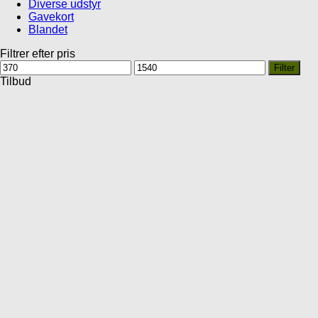
Diverse udstyr
Gavekort
Blandet
Filtrer efter pris
Mindste
Højeste
Filter
pris
pris
Tilbud