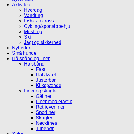
Aktiviteter
Hverdag
Vandring
Løb/canicross
Cykling/sportsløbehjul
Mushing
Ski
Jagt og sikkerhed
Nyheder
Små hunde
Hålsbånd og liner
Halsbånd
Fast
Halvkvæl
Justerbar
Klikspænde
Liner og skagler
Gåliner
Liner med elastik
Retrieverliner
Sporliner
Skagler
Necklines
Tilbehør
Seler