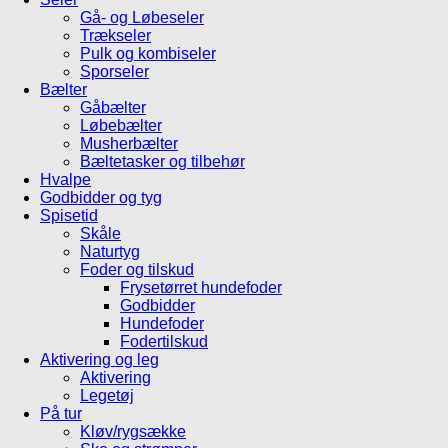
Gå- og Løbeseler
Trækseler
Pulk og kombiseler
Sporseler
Bælter
Gåbælter
Løbebælter
Musherbælter
Bæltetasker og tilbehør
Hvalpe
Godbidder og tyg
Spisetid
Skåle
Naturtyg
Foder og tilskud
Frysetørret hundefoder
Godbidder
Hundefoder
Fodertilskud
Aktivering og leg
Aktivering
Legetøj
På tur
Kløv/rygsække